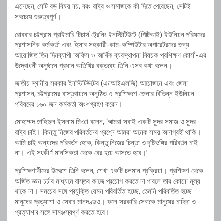
এনেছেন, সেটি বড় বিষয় নয়; বরং রাষ্ট্র ও সমাজকে কী দিতে পেরেছেন, সেটিই
সবচেয়ে গুরুত্বপূর্ণ।
রোববার চট্টগ্রাম প্রাইমারি টিচার্স ট্রেনিং ইনস্টিটিউটে (পিটিআই) ইউনিয়ন পরিষদের
প্রশাসনিক কর্মকর্তা এবং হিসাব সহকারী-কাম-কম্পিউটার অপারেটরদের জন্য
আয়োজিত তিন দিনব্যাপী ‘অফিস ও আর্থিক ব্যবস্থাপনা বিষয়ক প্রশিক্ষণ কোর্স’-এর
উদ্বোধনী অনুষ্ঠানে প্রধান অতিথির বক্তব্যে তিনি এসব কথা বলেন।
জাতীয় স্থানীয় সরকার ইনস্টিটিউটের (এনআইএলজি) আয়োজনে এবং জেলা
প্রশাসন, চট্টগ্রামের বাস্তবায়নে অনুষ্ঠিত এ প্রশিক্ষণে জেলার বিভিন্ন ইউনিয়ন
পরিষদের ১৬০ জন কর্মকর্তা অংশগ্রহণ করেন।
মোহাম্মদ জাহিদুল ইসলাম মিঞা বলেন, ‘আমরা সবাই একটি সুন্দর সমাজ ও সুন্দর
রাষ্ট্র চাই। কিন্তু নিজের পরিবর্তনের প্রশ্নে আমরা অনেক সময় অনাগ্রহী থাকি।
আমি চাই অন্যদের পরিবর্তন হোক, কিন্তু নিজের চিন্তা ও দৃষ্টিভঙ্গির পরিবর্তন চাই
না। এই সংকীর্ণ মানসিকতা থেকে বের হয়ে আসতে হবে।’
প্রশিক্ষণার্থীদের উদ্দেশে তিনি বলেন, শেখা একটি চলমান প্রক্রিয়া। প্রশিক্ষণ থেকে
অর্জিত জ্ঞান চর্চার মাধ্যমে বাস্তব কাজে প্রয়োগ করতে না পারলে তার কোনো মূল্য
থাকে না। সময়ের সঙ্গে প্রযুক্তি যেমন পরিবর্তিত হচ্ছে, তেমনি পরিবর্তিত হচ্ছে
মানুষের প্রত্যাশা ও সেবার মানদণ্ডও। ফলে সরকারি সেবাকে মানুষের চাহিদা ও
প্রত্যাশার সঙ্গে সামঞ্জস্যপূর্ণ করতে হবে।