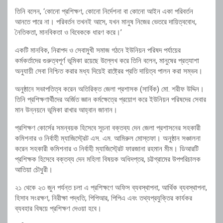
তিনি বলেন, ‘কোনো প্রশিক্ষণ, কোনো নির্দেশনা বা কোনো আইন একা পরিবর্তন
আনতে পারে না। পরিবর্তন তখনই আসে, যখন মানুষ নিজের ভেতরে দায়িত্ববোধ,
নৈতিকতা, মানবিকতা ও বিবেককে ধারণ করে।’
একটি মানবিক, নিরাপদ ও সেবামুখী সমাজ গঠনে ইউনিয়ন পরিষদ পর্যায়ের
কর্মকর্তাদের গুরুত্বপূর্ণ ভূমিকা রয়েছে উল্লেখ করে তিনি বলেন, মানুষের প্রত্যাশা
অনুযায়ী সেবা নিশ্চিত করার মধ্য দিয়েই রাষ্ট্রের প্রতি দায়িত্ব পালন করা সম্ভব।
অনুষ্ঠানে সভাপতিত্ব করেন অতিরিক্ত জেলা প্রশাসক (সার্বিক) মো. শরীফ উদ্দিন।
তিনি প্রশিক্ষণার্থীদের অর্জিত জ্ঞান কর্মক্ষেত্রে প্রয়োগ করে ইউনিয়ন পরিষদের সেবার
মান উন্নয়নে ভূমিকা রাখার আহ্বান জানান।
প্রশিক্ষণ কোর্সের সমন্বয়ক হিসেবে সূচনা বক্তব্য দেন জেলা প্রশাসনের সহকারী
কমিশনার ও নির্বাহী ম্যাজিস্ট্রেট এস. এম. আমিরুল মোস্তফা। অনুষ্ঠান সঞ্চালনা
করেন সহকারী কমিশনার ও নির্বাহী ম্যাজিস্ট্রেট ফারজানা রহমান মীম। ডিআরটি
প্রশিক্ষক হিসেবে বক্তব্য দেন মহিলা বিষয়ক অধিদপ্তর, চট্টগ্রামের উপপরিচালক
আতিয়া চৌধুরী।
২১ থেকে ২৩ জুন পর্যন্ত চলা এ প্রশিক্ষণে অফিস ব্যবস্থাপনা, আর্থিক ব্যবস্থাপনা,
হিসাব সংরক্ষণ, নিরীক্ষা পদ্ধতি, পিপিআর, পিপিএ এবং তথ্যপ্রযুক্তির কার্যকর
ব্যবহার বিষয়ে প্রশিক্ষণ দেওয়া হবে।