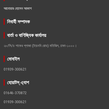
আনোয়ার হোসেন আকাশ
নিবার্হী সম্পাদক
বার্তা ও বাণিজ্যিক কার্যালয়
২৮/সি/৪ শাকের প্লাজা (টয়েনবি রোড) মতিঝিল, ঢাকা-১০০০।
মোবাইল
01939-300621
হোয়াটস্ এ্যাপ
01646-370872
01939-300621