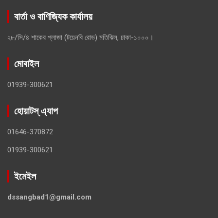
বার্তা ও বাণিজ্যিক কার্যালয়
২৮/সি/৪ শাকের প্লাজা (টয়েনবি রোড) মতিঝিল, ঢাকা-১০০০।
মোবাইল
01939-300621
হোয়াটস্ এ্যাপ
01646-370872
01939-300621
ইমেইল
dssangbad1@gmail.com