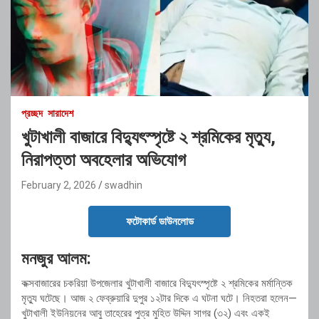
প্রচ্ছদ
সারাদেশ
খুটাখালী বাজারে বিদ্যুৎস্পৃষ্টে ২ শ্রমিকের মৃত্যু,
নিরাপত্তা অবহেলার অভিযোগ
February 2, 2026
swadhin
ফটোকার্ড ডাউনলোড
মনজুর আলম:
কক্সবাজারের চকরিয়া উপজেলার খুটাখালী বাজারে বিদ্যুৎস্পৃষ্টে ২ শ্রমিকের মর্মান্তিক
মৃত্যু ঘটেছে। আজ ২ ফেব্রুয়ারি দুপুর ১২টার দিকে এ ঘটনা ঘটে। নিহতরা হলেন—
খুটাখালী ইউনিয়নের আবু তাহেরের পুত্র মুহিত উদ্দিন সাগর (৩২) এবং একই