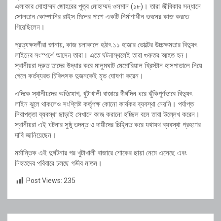
এলাকার মোহাম্মদ জোহরের পুত্র মোহাম্মদ ওসমান (১৮)। তারা জীবিকার সন্ধানে
সোলতান কোম্পানির রাইস মিলের পাশে একটি নির্মাণাধীন ভবনের কাজ করতে
গিয়েছিলেন।
প্রত্যক্ষদর্শীরা জানায়, কাজ চলাকালে হঠাৎ ১১ হাজার ভোল্টের উচ্চক্ষমতার বিদ্যুৎ
লাইনের সংস্পর্শে আসেন তারা। এতে ঘটনাস্থলেই তারা গুরুতর আহত হন।
স্থানীয়রা দ্রুত তাদের উদ্ধার করে মালুমঘাট মেমোরিয়াল খ্রিস্টান হাসপাতালে নিয়ে
গেলে কর্তব্যরত চিকিৎসক দুজনকেই মৃত ঘোষণা করেন।
এদিকে স্থানীয়দের অভিযোগ, খুটাখালী বাজারে দীর্ঘদিন ধরে ঝুঁকিপূর্ণভাবে বিদ্যুৎ
লাইন ঝুলে থাকলেও সংশ্লিষ্ট কর্তৃপক্ষ কোনো কার্যকর ব্যবস্থা নেয়নি। পর্যাপ্ত
নিরাপত্তা ব্যবস্থা ছাড়াই সেখানে কাজ করানো হচ্ছিল বলে তারা উল্লেখ করেন।
স্থানীয়রা এই ঘটনার সুষ্ঠু তদন্ত ও দায়ীদের চিহ্নিত করে যথাযথ ব্যবস্থা গ্রহণের
দাবি জানিয়েছেন।
মর্মান্তিক এই দুর্ঘটনার পর খুটাখালী বাজারে শোকের ছায়া নেমে এসেছে এবং
নিহতদের পরিবারে চলছে গভীর মাতম।
Post Views:
235
Post