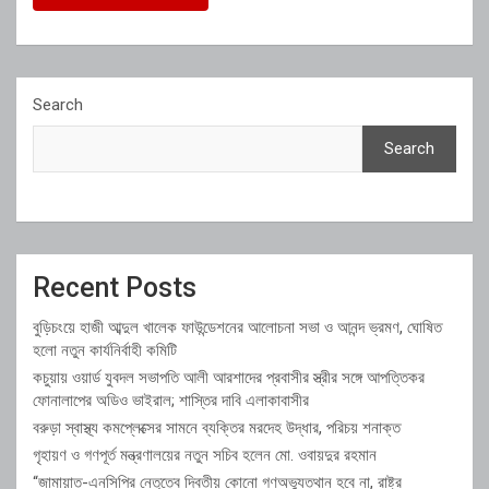
Search
Search
Recent Posts
বুড়িচংয়ে হাজী আব্দুল খালেক ফাউন্ডেশনের আলোচনা সভা ও আনন্দ ভ্রমণ, ঘোষিত
হলো নতুন কার্যনির্বাহী কমিটি
কচুয়ায় ওয়ার্ড যুবদল সভাপতি আলী আরশাদের প্রবাসীর স্ত্রীর সঙ্গে আপত্তিকর
ফোনালাপের অডিও ভাইরাল; শাস্তির দাবি এলাকাবাসীর
বরুড়া স্বাস্থ্য কমপ্লেক্সের সামনে ব্যক্তির মরদেহ উদ্ধার, পরিচয় শনাক্ত
গৃহায়ণ ও গণপূর্ত মন্ত্রণালয়ের নতুন সচিব হলেন মো. ওবায়দুর রহমান
“জামায়াত-এনসিপির নেতৃত্বে দ্বিতীয় কোনো গণঅভ্যুত্থান হবে না, রাষ্ট্র