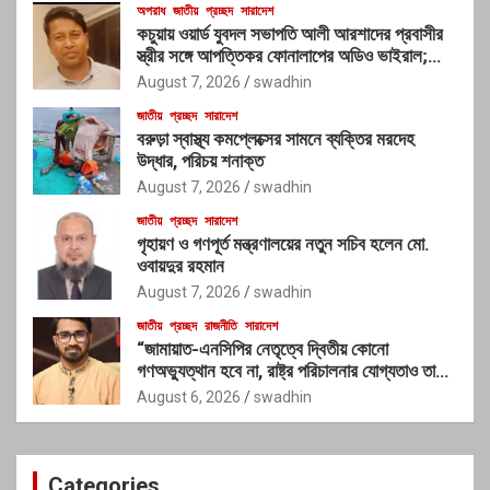
অপরাধ
জাতীয়
প্রচ্ছদ
সারাদেশ
কচুয়ায় ওয়ার্ড যুবদল সভাপতি আলী আরশাদের প্রবাসীর
স্ত্রীর সঙ্গে আপত্তিকর ফোনালাপের অডিও ভাইরাল;
শাস্তির দাবি এলাকাবাসীর
August 7, 2026
swadhin
জাতীয়
প্রচ্ছদ
সারাদেশ
বরুড়া স্বাস্থ্য কমপ্লেক্সের সামনে ব্যক্তির মরদেহ
উদ্ধার, পরিচয় শনাক্ত
August 7, 2026
swadhin
জাতীয়
প্রচ্ছদ
সারাদেশ
গৃহায়ণ ও গণপূর্ত মন্ত্রণালয়ের নতুন সচিব হলেন মো.
ওবায়দুর রহমান
August 7, 2026
swadhin
জাতীয়
প্রচ্ছদ
রাজনীতি
সারাদেশ
“জামায়াত-এনসিপির নেতৃত্বে দ্বিতীয় কোনো
গণঅভ্যুত্থান হবে না, রাষ্ট্র পরিচালনার যোগ্যতাও তাদের
নেই”: রাশেদ খাঁনের
August 6, 2026
swadhin
Categories