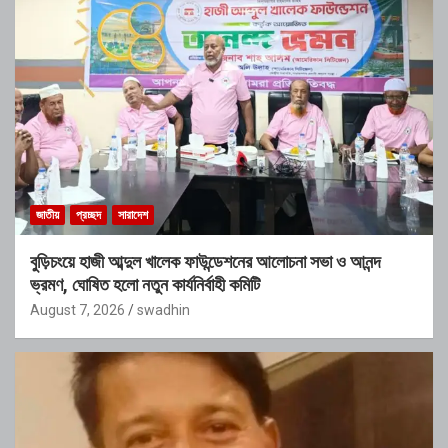
জাতীয়
প্রচ্ছদ
সারাদেশ
বুড়িচংয়ে হাজী আব্দুল খালেক ফাউন্ডেশনের আলোচনা সভা ও আনন্দ
ভ্রমণ, ঘোষিত হলো নতুন কার্যনির্বাহী কমিটি
August 7, 2026
swadhin