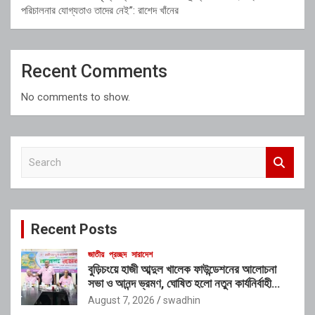
পরিচালনার যোগ্যতাও তাদের নেই”: রাশেদ খাঁনের
Recent Comments
No comments to show.
S
e
a
r
c
Recent Posts
h
জাতীয়
প্রচ্ছদ
সারাদেশ
বুড়িচংয়ে হাজী আব্দুল খালেক ফাউন্ডেশনের আলোচনা
সভা ও আনন্দ ভ্রমণ, ঘোষিত হলো নতুন কার্যনির্বাহী
কমিটি
August 7, 2026
swadhin