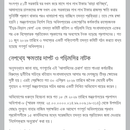
সংলগ্ন ৫১টি সরকারি ঘর দখল করে মাসে লাখ লাখ টাকার ‘ভাড়া বাণিজ্য’,
আদালতের চালকদের কক্ষ দখল এবং সরকারের লাখ লাখ টাকার রাজস্ব ক্ষতি করার
সুনির্দিষ্ট প্রমাণ থাকার পরও ধামাচাপা পড়ে যাচ্ছিল তদন্ত প্রক্রিয়া। তবে শেষ রক্ষা
হয়নি। মন্ত্রণালয়ের নির্দেশ নিয়ে অধিদপ্তরের একশ্রেণির কর্মকর্তার রহস্যজনক
‘ইঁদুর-বিড়াল খেলা’ এবং তদন্ত কমিটি বাতিল ও গড়িমসি নিয়ে সংবাদমাধ্যমে একের
পর এক বিস্ফোরক প্রতিবেদন প্রকাশের পর অবশেষে টনক নড়েছে প্রশাসনের। গত
১১ জুন ২০২৬ তারিখে ৩ সদস্যের একটি শক্তিশালী তদন্ত কমিটি গঠন করতে বাধ্য
হয়েছে গণপূর্ত অধিদপ্তর।
নেপথ্যে ক্ষমতার দাপট ও গড়িমসির নাটক
অনুসন্ধানে জানা যায়, গণপূর্তের এই ‘আলাদিনের চেরাগ’ হাতে পাওয়া কর্মচারীর
বিরুদ্ধে দুর্নীতির সচিত্র খতিয়ান সংবাদমাধ্যমে আসার পর দেশজুড়ে তীব্র ক্ষোভের
সৃষ্টি হয়। এরই প্রেক্ষিতে গত ৩০ এপ্রিল ২০২৬ তারিখে জনৈক মেহেদী রশীদ
গৃহায়ন ও গণপূর্ত মন্ত্রণালয়ের সচিব বরাবর একটি লিখিত অভিযোগ দায়ের করেন।
অভিযোগের গুরুত্ব বিবেচনা করে গত ১৮ মে ২০২৬ তারিখে মন্ত্রণালয়ের প্রশাসন
অধিশাখা-৮ (স্মারক নম্বর: ২৫.০০.০০০০.০১৪.৯৯.০০৬.১৯-৩১৪) থেকে উপসচিব
মোছাঃ লুৎফুন নাহার নাজিম স্বাক্ষরিত এক আদেশে গণপূর্ত অধিদপ্তরের প্রধান
প্রকৌশলীকে ১৫ কার্যদিবসের মধ্যে সরেজমিনে তদন্ত করে প্রতিবেদন জমা দেওয়ার
‘নির্দেশক্রমে অনুরোধ’ করা হয়।