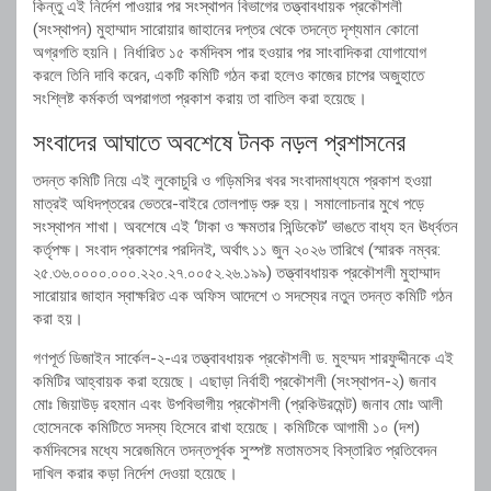
কিন্তু এই নির্দেশ পাওয়ার পর সংস্থাপন বিভাগের তত্ত্বাবধায়ক প্রকৌশলী
(সংস্থাপন) মুহাম্মাদ সারোয়ার জাহানের দপ্তর থেকে তদন্তে দৃশ্যমান কোনো
অগ্রগতি হয়নি। নির্ধারিত ১৫ কর্মদিবস পার হওয়ার পর সাংবাদিকরা যোগাযোগ
করলে তিনি দাবি করেন, একটি কমিটি গঠন করা হলেও কাজের চাপের অজুহাতে
সংশ্লিষ্ট কর্মকর্তা অপরাগতা প্রকাশ করায় তা বাতিল করা হয়েছে।
সংবাদের আঘাতে অবশেষে টনক নড়ল প্রশাসনের
তদন্ত কমিটি নিয়ে এই লুকোচুরি ও গড়িমসির খবর সংবাদমাধ্যমে প্রকাশ হওয়া
মাত্রই অধিদপ্তরের ভেতরে-বাইরে তোলপাড় শুরু হয়। সমালোচনার মুখে পড়ে
সংস্থাপন শাখা। অবশেষে এই ‘টাকা ও ক্ষমতার সিন্ডিকেট’ ভাঙতে বাধ্য হন ঊর্ধ্বতন
কর্তৃপক্ষ। সংবাদ প্রকাশের পরদিনই, অর্থাৎ ১১ জুন ২০২৬ তারিখে (স্মারক নম্বর:
২৫.৩৬.০০০০.০০০.২২০.২৭.০০৫২.২৬.১৯৯) তত্ত্বাবধায়ক প্রকৌশলী মুহাম্মাদ
সারোয়ার জাহান স্বাক্ষরিত এক অফিস আদেশে ৩ সদস্যের নতুন তদন্ত কমিটি গঠন
করা হয়।
গণপূর্ত ডিজাইন সার্কেল-২-এর তত্ত্বাবধায়ক প্রকৌশলী ড. মুহম্মদ শারফুদ্দীনকে এই
কমিটির আহ্বায়ক করা হয়েছে। এছাড়া নির্বাহী প্রকৌশলী (সংস্থাপন-২) জনাব
মোঃ জিয়াউড় রহমান এবং উপবিভাগীয় প্রকৌশলী (প্রকিউরমেন্ট) জনাব মোঃ আলী
হোসেনকে কমিটিতে সদস্য হিসেবে রাখা হয়েছে। কমিটিকে আগামী ১০ (দশ)
কর্মদিবসের মধ্যে সরেজমিনে তদন্তপূর্বক সুস্পষ্ট মতামতসহ বিস্তারিত প্রতিবেদন
দাখিল করার কড়া নির্দেশ দেওয়া হয়েছে।