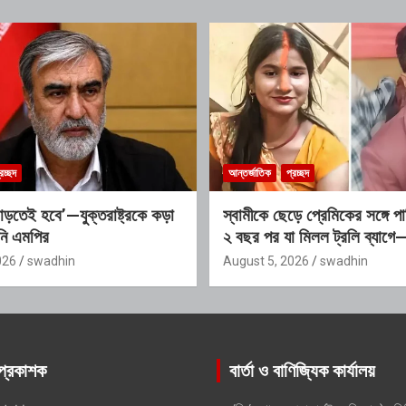
রচ্ছদ
আন্তর্জাতিক
প্রচ্ছদ
ছাড়তেই হবে’—যুক্তরাষ্ট্রকে কড়া
স্বামীকে ছেড়ে প্রেমিকের সঙ্গে প
ানি এমপির
২ বছর পর যা মিলল ট্রলি ব্যাগে
উঠছে সবাই
026
swadhin
August 5, 2026
swadhin
প্রকাশক
বার্তা ও বাণিজ্যিক কার্যালয়