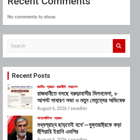
Recent Comments
No comments to show.
S
e
a
r
c
Recent Posts
h
জাতীয়
প্রচ্ছদ
রাজনীতি
সারাদেশ
রাজধানীতে বসছে বরুড়াবাসীর মিলনমেলা, ৮
আগস্ট সাধারণ সভা ও নতুন নেতৃত্বের অভিষেক
August 6, 2026
swadhin
আন্তর্জাতিক
প্রচ্ছদ
মধ্যপ্রাচ্য ছাড়তেই হবে’—যুক্তরাষ্ট্রকে কড়া
হুঁশিয়ারি ইরানি এমপির
August 5, 2026
swadhin