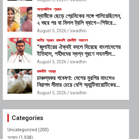
আন্তর্জাতিক
প্রচ্ছদ
স্বামীকে ছেড়ে প্রেমিকের সঙ্গে পালিয়েছিলেন,
২ বছর পর যা মিলল ট্রলি ব্যাগে—শিউরে
উঠছে সবাই
August 5, 2026
swadhin
জাতীয়
প্রচ্ছদ
রাজধানী
রাজনীতি
সারাদেশ
“জুলাইয়ের ঐক্যই বদলে দিয়েছে বাংলাদেশের
ইতিহাস, শহীদদের স্বপ্ন পূরণে সহনশীল
গণতন্ত্রের বিকল্প নেই” : রাশেদ খাঁন
August 5, 2026
swadhin
রাজনীতি
স্বাস্থ্য
চাঞ্চল্যকর গবেষণা: দেশের মুরগির মাংসেও
নিরাপদ সীমার চেয়ে বেশি অ্যান্টিবায়োটিকের
উপস্থিতি!
August 5, 2026
swadhin
Categories
Uncategorized
(200)
অপরাধ
(1,938)