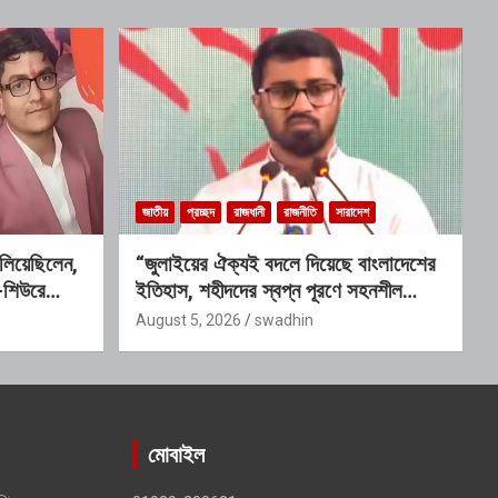
জাতীয়
প্রচ্ছদ
রাজধানী
রাজনীতি
সারাদেশ
ালিয়েছিলেন,
“জুলাইয়ের ঐক্যই বদলে দিয়েছে বাংলাদেশের
—শিউরে
ইতিহাস, শহীদদের স্বপ্ন পূরণে সহনশীল
গণতন্ত্রের বিকল্প নেই” : রাশেদ খাঁন
August 5, 2026
swadhin
মোবাইল