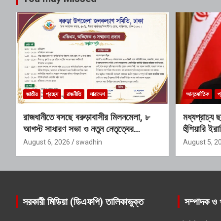
জাতীয়
প্রচ্ছদ
রাজনীতি
সারাদেশ
আন্তর্জাতিক
প্
রাজধানীতে বসছে বরুড়াবাসীর মিলনমেলা, ৮
মধ্যপ্রাচ্য 
আগস্ট সাধারণ সভা ও নতুন নেতৃত্বের
হুঁশিয়ারি ইর
অভিষেক
August 6, 2026
swadhin
August 5, 2
সরকারী মিডিয়া (ডিএফপি) তালিকাভুক্ত
সম্পাদক ও 