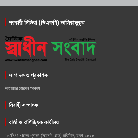
সরকারী মিডিয়া (ডিএফপি) তালিকাভুক্ত
সম্পাদক ও প্রকাশক
আনোয়ার হোসেন আকাশ
নিবার্হী সম্পাদক
বার্তা ও বাণিজ্যিক কার্যালয়
২৮/সি/৪ শাকের প্লাজা (টয়েনবি রোড) মতিঝিল, ঢাকা-১০০০।