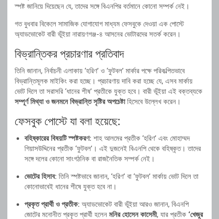
স্পষ্ট জানিয়ে দিয়েছেন যে, তাদের সঙ্গে বিএনপির বর্তমানে কোনো সম্পর্ক নেই।
গত বুধবার বিকেলে সামাজিক যোগাযোগ মাধ্যম ফেসবুকে দেওয়া এক পোস্টে
অ্যাডভোকেট বারী ভূঁইয়া নারায়ণগঞ্জ-৪ আসনের ভোটারদের সতর্ক করেন।
বিভ্রান্তিকর প্রচারণার প্রতিবাদ
তিনি জানান, নির্বাচনী এলাকায় ‘হরিণ’ ও ‘ফুটবল’ মার্কার পক্ষে পরিকল্পিতভাবে
বিভ্রান্তিমূলক মাইকিং করা হচ্ছে। প্রচারণায় দাবি করা হচ্ছে যে, এসব মার্কায়
ভোট দিলে তা সরাসরি ‘ধানের শীষ’ প্রতীকে যুক্ত হবে। বারী ভূঁইয়া এই বক্তব্যকে
সম্পূর্ণ মিথ্যা ও জনমনে বিভ্রান্তি সৃষ্টির অপচেষ্টা
হিসেবে উল্লেখ করেন।
ফেসবুক পোস্টে যা বলা হয়েছে:
বহিষ্কারের বিষয়টি স্পষ্টকরণ:
শাহ আলমের প্রতীক ‘হরিণ’ এবং মোহাম্মদ
গিয়াসউদ্দিনের প্রতীক ‘ফুটবল’। এই দুজনেই বিএনপি থেকে বহিষ্কৃত। তাদের
সঙ্গে দলের কোনো সাংগঠনিক বা রাজনৈতিক সম্পর্ক নেই।
ভোটের হিসাব:
তিনি স্পষ্টভাবে জানান, ‘হরিণ’ বা ‘ফুটবল’ মার্কায় ভোট দিলে তা
কোনোভাবেই ধানের শীষে যুক্ত হবে না।
প্রকৃত প্রার্থী ও প্রতীক:
অ্যাডভোকেট বারী ভূঁইয়া আরও জানান, বিএনপি
জোটের মনোনীত প্রকৃত প্রার্থী হলেন
মনির হোসেন কাসেমী
, যার প্রতীক
‘খেজুর