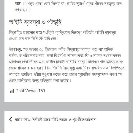
গাছ’
। ‘খেজুর গাছে’ ভোট দিলেই তা জোটের স্বার্থে ধানের শীষের সমতুল্য বলে
গণ্য হবে।
আইনি ব্যবস্থা ও পটভূমি
বিভ্রান্তি ছড়ানোর দায়ে সংশ্লিষ্ট ব্যক্তিদের বিরুদ্ধে অচিরেই আইনি ব্যবস্থা
নেওয়া হবে বলে তিনি হুঁশিয়ারি দেন।
উল্লেখ্য, গত বছরের ৩০ ডিসেম্বর দলীয় সিদ্ধান্ত অমান্য করে সাংগঠনিক
কর্মকাণ্ড পরিচালনার দায়ে জেলা বিএনপির সাবেক সভাপতি ও সাবেক সংসদ সদস্য
মোহাম্মদ গিয়াসউদ্দিন এবং জাতীয় নির্বাহী কমিটির সদস্য মোহাম্মদ শাহ আলমকে দল
থেকে বহিষ্কার করা হয়। বিএনপির সিনিয়র যুগ্ম মহাসচিব স্বাক্ষরিত এক বিজ্ঞপ্তিতে
জানানো হয়েছিল, দলীয় শৃঙ্খলা ভঙ্গের দায়ে তাদের প্রাথমিক সদস্যপদসহ সকল পদ
থেকে আজীবনের জন্য বহিষ্কার করা হয়েছে।
Post Views:
151
Post
নারায়ণগঞ্জে নির্বাচনী আচরণবিধি লঙ্ঘন: ৪ প্রার্থীকে জরিমানা
navigation