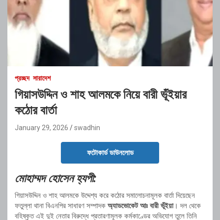
প্রচ্ছদ
সারাদেশ
গিয়াসউদ্দিন ও শাহ আলমকে নিয়ে বারী ভূঁইয়ার
কঠোর বার্তা
January 29, 2026
swadhin
ফটোকার্ড ডাউনলোড
মোহাম্মদ হোসেন হ্যপী:
গিয়াসউদ্দিন ও শাহ আলমকে উদ্দেশ্য করে কঠোর সমালোচনামূলক বার্তা দিয়েছেন
ফতুল্লা থানা বিএনপির সাধারণ সম্পাদক
অ্যাডভোকেট আঃ বারী ভূঁইয়া
। দল থেকে
বহিষ্কৃত এই দুই নেতার বিরুদ্ধে প্রতারণামূলক কর্মকাণ্ডের অভিযোগ তুলে তিনি