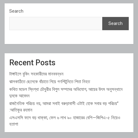
Search
Search
Recent Posts
টাঙ্গাইলে বুকিং সহকারীদের মানববন্ধন
ঝালকাঠিতে ছেলেকে বাঁচাতে গিয়ে গণপিটুনিতে পিতা নিহত
কথিত মডেল স্নিগ্ধা চৌধুরীর বিপুল সম্পদের অভিযোগ, আয়ের উৎস অনুসন্ধানে
দুদকে আবেদন
রাজনৈতিক পরিচয় নয়, আমরা সবাই বরুড়াবাসী এটাই হোক সবার বড় পরিচয়”
:আতিকুর রহমান
এসএসসি ফলে বড় ধাক্কা, ফেল ৬ লাখ ৯০ হাজারের বেশি—জিপিএ-৫ নিয়েও
হতাশা