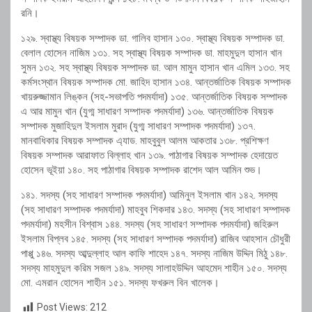
রনি।
১২৯. স্বাস্থ্য বিষয়ক সম্পাদক ডা. গালিব হাসান ১৩০. স্বাস্থ্য বিষয়ক সম্পাদক ডা.
বেলাল হোসেন নাজিম ১৩১. সহ স্বাস্থ্য বিষয়ক সম্পাদক ডা. মাহমুদুল হাসান খান
সুমন ১৩২. সহ স্বাস্থ্য বিষয়ক সম্পাদক ডা. আল মামুন হাসান খান এমিল ১৩৩. সহ
কর্মসংস্থান বিষয়ক সম্পাদক মো. জাহিদ হাসান ১৩৪. আন্তর্জাতিক বিষয়ক সম্পাদক
খায়রুজ্জামান লিঙ্কন (সহ-সভাপতি পদমর্যাদা) ১৩৫. আন্তর্জাতিক বিষয়ক সম্পাদক
এ আর মামুন খান (যুগ্ম সাধারণ সম্পাদক পদমর্যাদা) ১৩৬. আন্তর্জাতিক বিষয়ক
সম্পাদক মুজাহিদুল ইসলাম মুরাদ (যুগ্ম সাধারণ সম্পাদক পদমর্যাদা) ১৩৭.
মানবাধিকার বিষয়ক সম্পাদক এ্যাড. মাহবুবুল আলম আকতার ১৩৮. প্রশিক্ষণ
বিষয়ক সম্পাদক আরাফাত বিল্লাহ খান ১৩৯. পাঠাগার বিষয়ক সম্পাদক হেদায়েত
হোসেন ভূইয়া ১৪০. সহ পাঠাগার বিষয়ক সম্পাদক রাশেদ আল আমিন শুভ।
১৪১. সদস্য (সহ সাধারণ সম্পাদক পদমর্যাদা) আমিনুল ইসলাম খান ১৪২. সদস্য
(সহ সাধারণ সম্পাদক পদমর্যাদা) মাহবুব শিকদার ১৪৩. সদস্য (সহ সাধারণ সম্পাদক
পদমর্যাদা) মহসীন বিশ্বাস ১৪৪. সদস্য (সহ সাধারণ সম্পাদক পদমর্যাদা) জহিরুল
ইসলাম বিপ্লব ১৪৫. সদস্য (সহ সাধারণ সম্পাদক পদমর্যাদা) রাজিব আহসান চৌধুরী
পাপ্পু ১৪৬. সদস্য আব্দুল্লাহ আল কাফি শাহেদ ১৪৭. সদস্য নাজিম উদ্দিন মিঠু ১৪৮.
সদস্য মাহমুদুল করিম সজল ১৪৯. সদস্য সালাহউদ্দিন আহমেদ শাহীন ১৫০. সদস্য
মো. এমরান হোসেন শাহীন ১৫১. সদস্য ফখরুল বিন খালেক।
Post Views:
212