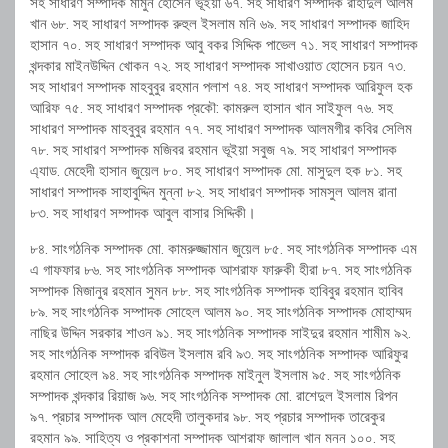
সহ সাধারণ সম্পাদক মামুন হোসেন ভূইয়া ৬৭. সহ সাধারণ সম্পাদক রাহাদুল আলম
খান ৬৮. সহ সাধারণ সম্পাদক রুহুল ইসলাম মনি ৬৯. সহ সাধারণ সম্পাদক জাহিদ
হাসান ৭০. সহ সাধারণ সম্পাদক আবু বকর সিদ্দিক পাভেল ৭১. সহ সাধারণ সম্পাদক
খন্দকার মাইনউদ্দিন খোকন ৭২. সহ সাধারণ সম্পাদক সাখাওয়াত হোসেন চয়ন ৭৩.
সহ সাধারণ সম্পাদক মাহবুবুর রহমান পলাশ ৭৪. সহ সাধারণ সম্পাদক আরিফুল হক
আরিফ ৭৫. সহ সাধারণ সম্পাদক প্রকৌ: কামরুল হাসান খান সাইফুল ৭৬. সহ
সাধারণ সম্পাদক মাহবুবুর রহমান ৭৭. সহ সাধারণ সম্পাদক আলমগীর কবির সেলিম
৭৮. সহ সাধারণ সম্পাদক মজিবর রহমান ভূইয়া সবুজ ৭৯. সহ সাধারণ সম্পাদক
এ্যাড. মেহেদী হাসান জুয়েল ৮০. সহ সাধারণ সম্পাদক মো. মাসুদুল হক ৮১. সহ
সাধারণ সম্পাদক সাহাবুদ্দিন মুন্না ৮২. সহ সাধারণ সম্পাদক সামসুল আলম রানা
৮৩. সহ সাধারণ সম্পাদক আবুল বাসার সিদ্দিকী।
৮৪. সাংগঠনিক সম্পাদক মো. কামরুজ্জামান জুয়েল ৮৫. সহ সাংগঠনিক সম্পাদক এম
এ গাফফার ৮৬. সহ সাংগঠনিক সম্পাদক আশরাফ ফারুকী হীরা ৮৭. সহ সাংগঠনিক
সম্পাদক মিজানুর রহমান সুমন ৮৮. সহ সাংগঠনিক সম্পাদক হাবিবুর রহমান হাবিব
৮৯. সহ সাংগঠনিক সম্পাদক সোহেল আলম ৯০. সহ সাংগঠনিক সম্পাদক মোহাম্মদ
নাছির উদ্দিন সরকার শাওন ৯১. সহ সাংগঠনিক সম্পাদক সাইদুর রহমান শামীম ৯২.
সহ সাংগঠনিক সম্পাদক রবিউল ইসলাম রবি ৯৩. সহ সাংগঠনিক সম্পাদক আরিফুর
রহমান সোহেল ৯৪. সহ সাংগঠনিক সম্পাদক মাইনুল ইসলাম ৯৫. সহ সাংগঠনিক
সম্পাদক খন্দকার রিয়াজ ৯৬. সহ সাংগঠনিক সম্পাদক মো. রাশেদুল ইসলাম রিপন
৯৭. প্রচার সম্পাদক আল মেহেদী তালুকদার ৯৮. সহ প্রচার সম্পাদক তারেকুর
রহমান ৯৯. সাহিত্য ও প্রকাশনা সম্পাদক আশরাফ জালাল খান মনন ১০০. সহ