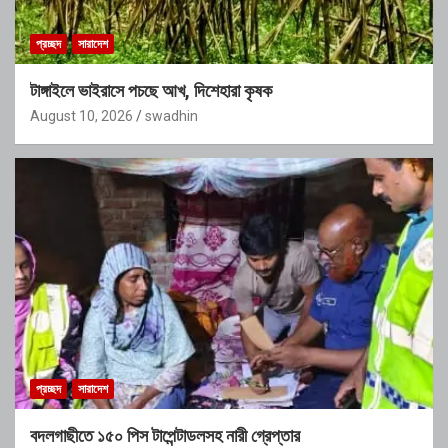
প্রচ্ছদ
সারাদেশ
টাঙ্গাইলে ভাইরাসে পচছে আখ, দিশেহারা কৃষক
August 10, 2026
swadhin
প্রচ্ছদ
সারাদেশ
বদলগাছীতে ১৫০ পিস টাপেন্টাডলসহ নারী গ্রেপ্তার