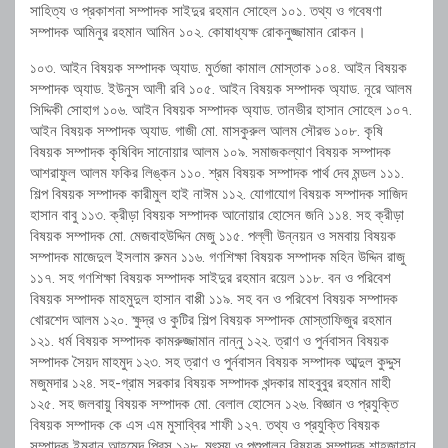
সাহিত্য ও প্রকাশনা সম্পাদক সাইদুর রহমান সোহেল ১০১. তথ্য ও গবেষণা
সম্পাদক আমিনুর রহমান আমিন ১০২. কোষাধ্যক্ষ রোকনুজ্জামান রোকন।
১০৩. আইন বিষয়ক সম্পাদক অ্যাড. মুর্তজা কামাল মোস্তাক ১০৪. আইন বিষয়ক
সম্পাদক অ্যাড. ইউনুস আলী রবি ১০৫. আইন বিষয়ক সম্পাদক অ্যাড. নূরে আলম
সিদ্দিকী সোহাগ ১০৬. আইন বিষয়ক সম্পাদক অ্যাড. তানভীর হাসান সোহেল ১০৭.
আইন বিষয়ক সম্পাদক অ্যাড. গাজী মো. মাসকুরুল আলম সৌরভ ১০৮. কৃষি
বিষয়ক সম্পাদক কৃষিবিদ সানোয়ার আলম ১০৯. সমাজকল্যাণ বিষয়ক সম্পাদক
আশরাফুল আলম ফকির লিঙ্কন ১১০. শ্রম বিষয়ক সম্পাদক পার্থ দেব মন্ডল ১১১.
শিল্প বিষয়ক সম্পাদক কারীমুল হাই নাঈম ১১২. যোগাযোগ বিষয়ক সম্পাদক সাজিদ
হাসান বাবু ১১৩. ক্রীড়া বিষয়ক সম্পাদক আনোয়ার হোসেন জনি ১১৪. সহ ক্রীড়া
বিষয়ক সম্পাদক মো. মেজবাহউদ্দিন মেজু ১১৫. পল্লী উন্নয়ন ও সমবায় বিষয়ক
সম্পাদক মাজেদুল ইসলাম রুমন ১১৬. গণশিক্ষা বিষয়ক সম্পাদক মহিন উদ্দিন রাজু
১১৭. সহ গণশিক্ষা বিষয়ক সম্পাদক সাইদুর রহমান রয়েল ১১৮. বন ও পরিবেশ
বিষয়ক সম্পাদক মাহমুদুল হাসান বাপ্পী ১১৯. সহ বন ও পরিবেশ বিষয়ক সম্পাদক
খোরশেদ আলম ১২০. ক্ষুদ্র ও কুটির শিল্প বিষয়ক সম্পাদক মোস্তাফিজুর রহমান
১২১. ধর্ম বিষয়ক সম্পাদক কামরুজ্জামান নান্নু ১২২. ত্রাণ ও পুর্নবাসন বিষয়ক
সম্পাদক সৈয়দ মাহমুদ ১২৩. সহ ত্রাণ ও পুর্নবাসন বিষয়ক সম্পাদক আব্দুল কুদ্দুস
মজুমদার ১২৪. সহ-গ্রাম সরকার বিষয়ক সম্পাদক খন্দকার মাহবুবুর রহমান মাহী
১২৫. সহ জলবায়ু বিষয়ক সম্পাদক মো. বেলাল হোসেন ১২৬. বিজ্ঞান ও প্রযুক্তি
বিষয়ক সম্পাদক কে এস এম মুসাব্বির শাফী ১২৭. তথ্য ও প্রযুক্তি বিষয়ক
সম্পাদক ইমরান আহমেদ প্রিন্স ১২৮. মৎস্য ও পশুপালন বিষয়ক সম্পাদক শাহজাহান