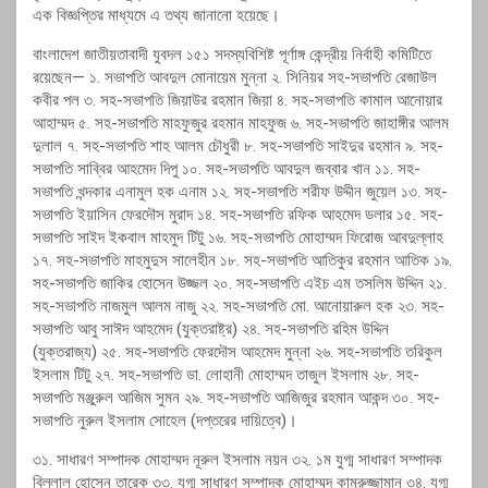
এক বিজ্ঞপ্তির মাধ্যমে এ তথ্য জানানো হয়েছে।
বাংলাদেশ জাতীয়তাবাদী যুবদল ১৫১ সদস্যবিশিষ্ট পূর্ণাঙ্গ কেন্দ্রীয় নির্বাহী কমিটিতে
রয়েছেন— ১. সভাপতি আবদুল মোনায়েম মুন্না ২. সিনিয়র সহ-সভাপতি রেজাউল
কবীর পল ৩. সহ-সভাপতি জিয়াউর রহমান জিয়া ৪. সহ-সভাপতি কামাল আনোয়ার
আহাম্মদ ৫. সহ-সভাপতি মাহফুজুর রহমান মাহফুজ ৬. সহ-সভাপতি জাহাঙ্গীর আলম
দুলাল ৭. সহ-সভাপতি শাহ আলম চৌধুরী ৮. সহ-সভাপতি সাইদুর রহমান ৯. সহ-
সভাপতি সাব্বির আহমেদ দিপু ১০. সহ-সভাপতি আবদুল জব্বার খান ১১. সহ-
সভাপতি খন্দকার এনামুল হক এনাম ১২. সহ-সভাপতি শরীফ উদ্দীন জুয়েল ১৩. সহ-
সভাপতি ইয়াসিন ফেরদৌস মুরাদ ১৪. সহ-সভাপতি রফিক আহমেদ ডলার ১৫. সহ-
সভাপতি সাইদ ইকবাল মাহমুদ টিটু ১৬. সহ-সভাপতি মোহাম্মদ ফিরোজ আবদুল্লাহ
১৭. সহ-সভাপতি মাহমুদুস সালেহীন ১৮. সহ-সভাপতি আতিকুর রহমান আতিক ১৯.
সহ-সভাপতি জাকির হোসেন উজ্জল ২০. সহ-সভাপতি এইচ এম তসলিম উদ্দিন ২১.
সহ-সভাপতি নাজমুল আলম নাজু ২২. সহ-সভাপতি মো. আনোয়ারুল হক ২৩. সহ-
সভাপতি আবু সাঈদ আহমেদ (যুক্তরাষ্ট্র) ২৪. সহ-সভাপতি রহিম উদ্দিন
(যুক্তরাজ্য) ২৫. সহ-সভাপতি ফেরদৌস আহমেদ মুন্না ২৬. সহ-সভাপতি তরিকুল
ইসলাম টিটু ২৭. সহ-সভাপতি ডা. লোহানী মোহাম্মদ তাজুল ইসলাম ২৮. সহ-
সভাপতি মঞ্জুরুল আজিম সুমন ২৯. সহ-সভাপতি আজিজুর রহমান আকন্দ ৩০. সহ-
সভাপতি নুরুল ইসলাম সোহেল (দপ্তরের দায়িত্বে)।
৩১. সাধারণ সম্পাদক মোহাম্মদ নূরুল ইসলাম নয়ন ৩২. ১ম যুগ্ম সাধারণ সম্পাদক
বিল্লাল হোসেন তারেক ৩৩. যুগ্ম সাধারণ সম্পাদক মোহাম্মদ কামরুজ্জামান ৩৪. যুগ্ম