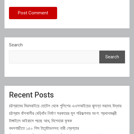
Search
Search
Recent Posts
চট্টগ্রামের মিরসরাইয়ে হোটেল থেকে পুলিশের এএসআইয়ের ঝুলন্ত মরদেহ উদ্ধার
চট্টগ্রাম বাঁশখালীর বেড়িবাঁধ নির্মাণ সরকারের মূল পরিকল্পনার অংশ: প্রধানমন্ত্রী
টাঙ্গাইলে ভাইরাসে পচছে আখ, দিশেহারা কৃষক
বদলগাছীতে ১৫০ পিস টাপেন্টাডলসহ নারী গ্রেপ্তার