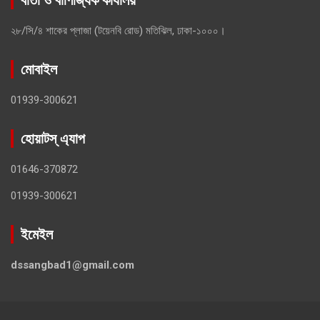
২৮/সি/৪ শাকের প্লাজা (টয়েনবি রোড) মতিঝিল, ঢাকা-১০০০।
মোবাইল
01939-300621
হোয়াটস্ এ্যাপ
01646-370872
01939-300621
ইমেইল
dssangbad1@gmail.com