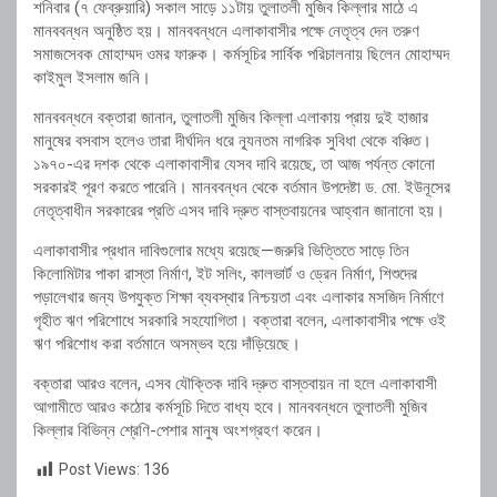
শনিবার (৭ ফেব্রুয়ারি) সকাল সাড়ে ১১টায় তুলাতলী মুজিব কিল্লার মাঠে এ
মানববন্ধন অনুষ্ঠিত হয়। মানববন্ধনে এলাকাবাসীর পক্ষে নেতৃত্ব দেন তরুণ
সমাজসেবক মোহাম্মদ ওমর ফারুক। কর্মসূচির সার্বিক পরিচালনায় ছিলেন মোহাম্মদ
কাইমুল ইসলাম জনি।
মানববন্ধনে বক্তারা জানান, তুলাতলী মুজিব কিল্লা এলাকায় প্রায় দুই হাজার
মানুষের বসবাস হলেও তারা দীর্ঘদিন ধরে ন্যূনতম নাগরিক সুবিধা থেকে বঞ্চিত।
১৯৭০-এর দশক থেকে এলাকাবাসীর যেসব দাবি রয়েছে, তা আজ পর্যন্ত কোনো
সরকারই পূরণ করতে পারেনি। মানববন্ধন থেকে বর্তমান উপদেষ্টা ড. মো. ইউনূসের
নেতৃত্বাধীন সরকারের প্রতি এসব দাবি দ্রুত বাস্তবায়নের আহ্বান জানানো হয়।
এলাকাবাসীর প্রধান দাবিগুলোর মধ্যে রয়েছে—জরুরি ভিত্তিতে সাড়ে তিন
কিলোমিটার পাকা রাস্তা নির্মাণ, ইট সলিং, কালভার্ট ও ড্রেন নির্মাণ, শিশুদের
পড়ালেখার জন্য উপযুক্ত শিক্ষা ব্যবস্থার নিশ্চয়তা এবং এলাকার মসজিদ নির্মাণে
গৃহীত ঋণ পরিশোধে সরকারি সহযোগিতা। বক্তারা বলেন, এলাকাবাসীর পক্ষে ওই
ঋণ পরিশোধ করা বর্তমানে অসম্ভব হয়ে দাঁড়িয়েছে।
বক্তারা আরও বলেন, এসব যৌক্তিক দাবি দ্রুত বাস্তবায়ন না হলে এলাকাবাসী
আগামীতে আরও কঠোর কর্মসূচি দিতে বাধ্য হবে। মানববন্ধনে তুলাতলী মুজিব
কিল্লার বিভিন্ন শ্রেণি-পেশার মানুষ অংশগ্রহণ করেন।
Post Views:
136