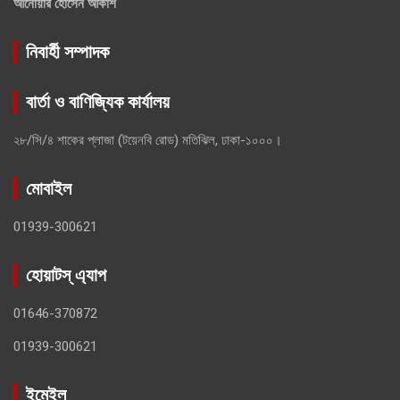
আনোয়ার হোসেন আকাশ
নিবার্হী সম্পাদক
বার্তা ও বাণিজ্যিক কার্যালয়
২৮/সি/৪ শাকের প্লাজা (টয়েনবি রোড) মতিঝিল, ঢাকা-১০০০।
মোবাইল
01939-300621
হোয়াটস্ এ্যাপ
01646-370872
01939-300621
ইমেইল