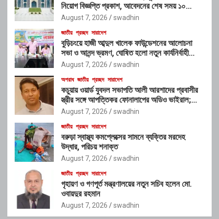
নিয়োগ বিজ্ঞপ্তি প্রকাশ, আবেদনের শেষ সময় ১০
আগস্ট
August 7, 2026
swadhin
জাতীয়
প্রচ্ছদ
সারাদেশ
বুড়িচংয়ে হাজী আব্দুল খালেক ফাউন্ডেশনের আলোচনা
সভা ও আনন্দ ভ্রমণ, ঘোষিত হলো নতুন কার্যনির্বাহী
কমিটি
August 7, 2026
swadhin
অপরাধ
জাতীয়
প্রচ্ছদ
সারাদেশ
কচুয়ায় ওয়ার্ড যুবদল সভাপতি আলী আরশাদের প্রবাসীর
স্ত্রীর সঙ্গে আপত্তিকর ফোনালাপের অডিও ভাইরাল;
শাস্তির দাবি এলাকাবাসীর
August 7, 2026
swadhin
জাতীয়
প্রচ্ছদ
সারাদেশ
বরুড়া স্বাস্থ্য কমপ্লেক্সের সামনে ব্যক্তির মরদেহ
উদ্ধার, পরিচয় শনাক্ত
August 7, 2026
swadhin
জাতীয়
প্রচ্ছদ
সারাদেশ
গৃহায়ণ ও গণপূর্ত মন্ত্রণালয়ের নতুন সচিব হলেন মো.
ওবায়দুর রহমান
August 7, 2026
swadhin