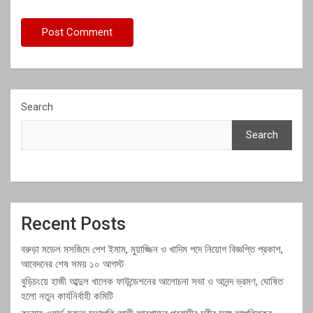
Search
Search
Recent Posts
বরুড়া মডেল মসজিদে পেশ ইমাম, মুয়াজ্জিন ও খাদিম পদে নিয়োগ বিজ্ঞপ্তি প্রকাশ,
আবেদনের শেষ সময় ১০ আগস্ট
বুড়িচংয়ে হাজী আব্দুল খালেক ফাউন্ডেশনের আলোচনা সভা ও আনন্দ ভ্রমণ, ঘোষিত
হলো নতুন কার্যনির্বাহী কমিটি