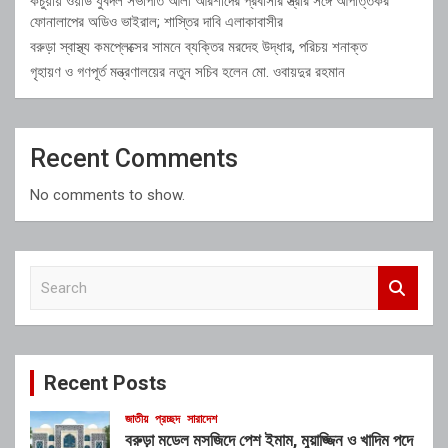
কচুয়ায় ওয়ার্ড যুবদল সভাপতি আলী আরশাদের প্রবাসীর স্ত্রীর সঙ্গে আপত্তিকর
ফোনালাপের অডিও ভাইরাল; শাস্তির দাবি এলাকাবাসীর
বরুড়া স্বাস্থ্য কমপ্লেক্সের সামনে ব্যক্তির মরদেহ উদ্ধার, পরিচয় শনাক্ত
গৃহায়ণ ও গণপূর্ত মন্ত্রণালয়ের নতুন সচিব হলেন মো. ওবায়দুর রহমান
Recent Comments
No comments to show.
S
e
a
r
c
Recent Posts
h
জাতীয়
প্রচ্ছদ
সারাদেশ
বরুড়া মডেল মসজিদে পেশ ইমাম, মুয়াজ্জিন ও খাদিম পদে