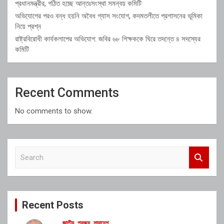
প্রধানমন্ত্রীর, গঠিত হচ্ছে আন্তঃসংস্থা সমন্বয় কমিটি
অভিযোগের পরও বন্ধ হয়নি অবৈধ গ্যাস সংযোগ, কদমতলীতে প্রশাসনের ভূমিকা
নিয়ে প্রশ্ন
রাষ্ট্রবিরোধী কার্যকলাপের অভিযোগ: জবির ৬৮ শিক্ষককে ঘিরে তদন্তে ৪ সদস্যের
কমিটি
Recent Comments
No comments to show.
S
e
a
r
c
Recent Posts
h
জাতীয়
প্রচ্ছদ
সারাদেশ