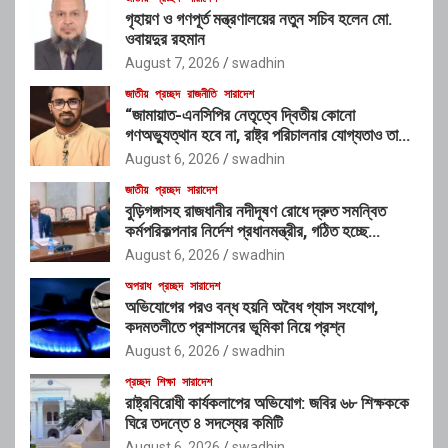
গৃহায়ণ ও গণপূর্ত মন্ত্রণালয়ের নতুন সচিব হলেন মো.
ওবায়দুর রহমান
August 7, 2026
swadhin
জাতীয়
প্রচ্ছদ
রাজনীতি
সারাদেশ
“জামায়াত-এনসিপির নেতৃত্বে দ্বিতীয় কোনো
গণঅভ্যুত্থান হবে না, রাষ্ট্র পরিচালনার যোগ্যতাও তাদের
নেই”: রাশেদ খাঁনের
August 6, 2026
swadhin
জাতীয়
প্রচ্ছদ
সারাদেশ
বুড়িগঙ্গাসহ রাজধানীর নদীদূষণ রোধে দ্রুত সমন্বিত
কর্মপরিকল্পনার নির্দেশ প্রধানমন্ত্রীর, গঠিত হচ্ছে
আন্তঃসংস্থা সমন্বয় কমিটি
August 6, 2026
swadhin
অপরাধ
প্রচ্ছদ
সারাদেশ
অভিযোগের পরও বন্ধ হয়নি অবৈধ গ্যাস সংযোগ,
কদমতলীতে প্রশাসনের ভূমিকা নিয়ে প্রশ্ন
August 6, 2026
swadhin
প্রচ্ছদ
শিক্ষা
সারাদেশ
রাষ্ট্রবিরোধী কার্যকলাপের অভিযোগ: জবির ৬৮ শিক্ষককে
ঘিরে তদন্তে ৪ সদস্যের কমিটি
August 6, 2026
swadhin