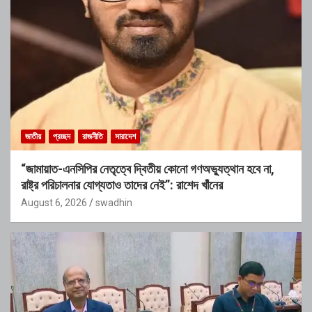
জাতীয়
প্রচ্ছদ
রাজনীতি
সারাদেশ
“জামায়াত-এনসিপির নেতৃত্বে দ্বিতীয় কোনো গণঅভ্যুত্থান হবে না,
রাষ্ট্র পরিচালনার যোগ্যতাও তাদের নেই”: রাশেদ খাঁনের
August 6, 2026
swadhin