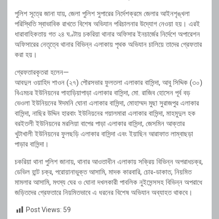
পুলিশ সূত্রে জানা যায়, জেলা পুলিশ সুপারের নির্দেশক্রমে জেলার আইনশৃঙ্খলা
পরিস্থিতি স্বাভাবিক রাখতে বিশেষ অভিযান পরিচালনার উদ্যোগ নেওয়া হয়। এরই
ধারাবাহিকতায় গত ২৪ ঘণ্টায় চকরিয়া থানার অফিসার ইনচার্জের নির্দেশে অপারেশন
অফিসারের নেতৃত্বে থানার বিভিন্ন এলাকায় পৃথক অভিযান চালিয়ে তাদের গ্রেফতার
করা হয়।
গ্রেফতারকৃতরা হলেন—
আবদুল ওয়াহিদ শাওন (২৭) পৌরসভার ফুলতলা এলাকার বাসিন্দা, আবু সিদ্দিক (৩০)
বিএমচর ইউনিয়নের পাহাড়িয়াপাড়া এলাকার বাসিন্দা, মো. রাজিব হোসেন পূর্ব বড়
ভেওলা ইউনিয়নের ঈদমনি ঘোনা এলাকার বাসিন্দা, মোহাম্মদ মুছা সুরাজপুর এলাকার
বাসিন্দা, নাছির উদ্দিন হারবাং ইউনিয়নের গয়ালমারা এলাকার বাসিন্দা, মাহমুদুল হক
বরইতলী ইউনিয়নের মরলিয়া বাপের পাড়া এলাকার বাসিন্দা, জেসমিন আক্তার
খুটাখালী ইউনিয়নের ফুলছড়ি এলাকার বাসিন্দা এবং ইয়াছিন আরাফাত লাম্বাছড়া
পাড়ার বাসিন্দা।
চকরিয়া থানা পুলিশ জানায়, থানার আওতাধীন এলাকায় সক্রিয় বিভিন্ন অপরাধচক্র,
ডেভিল হান্ট চক্র, পরোয়ানাভুক্ত আসামি, মাদক কারবারি, চোর-ডাকাত, নিয়মিত
মামলার আসামি, মৎস্য ঘের ও ঘোনা দখলকারী পাবলিক নুইসেন্সসহ বিভিন্ন অপরাধে
জড়িতদের গ্রেফতারে নিয়মিতভাবে এ ধরনের বিশেষ অভিযান অব্যাহত থাকবে।
Post Views:
59