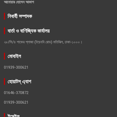
আনোয়ার হোসেন আকাশ
নিবার্হী সম্পাদক
বার্তা ও বাণিজ্যিক কার্যালয়
২৮/সি/৪ শাকের প্লাজা (টয়েনবি রোড) মতিঝিল, ঢাকা-১০০০।
মোবাইল
01939-300621
হোয়াটস্ এ্যাপ
01646-370872
01939-300621
ইমেইল