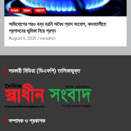
অপরাধ
প্রচ্ছদ
সারাদেশ
অভিযোগের পরও বন্ধ হয়নি অবৈধ গ্যাস সংযোগ, কদমতলীতে
প্রশাসনের ভূমিকা নিয়ে প্রশ্ন
August 6, 2026
swadhin
সরকারী মিডিয়া (ডিএফপি) তালিকাভুক্ত
সম্পাদক ও প্রকাশক