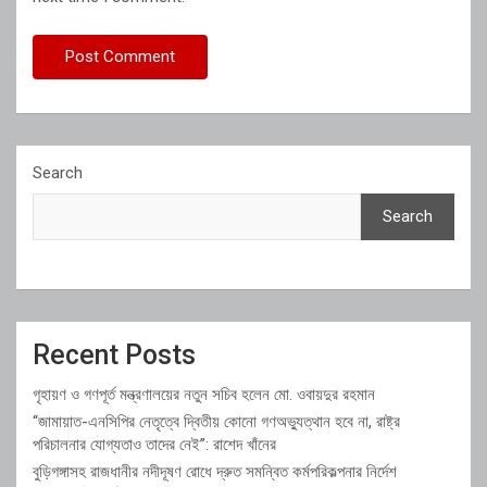
Search
Search
Recent Posts
গৃহায়ণ ও গণপূর্ত মন্ত্রণালয়ের নতুন সচিব হলেন মো. ওবায়দুর রহমান
“জামায়াত-এনসিপির নেতৃত্বে দ্বিতীয় কোনো গণঅভ্যুত্থান হবে না, রাষ্ট্র
পরিচালনার যোগ্যতাও তাদের নেই”: রাশেদ খাঁনের
বুড়িগঙ্গাসহ রাজধানীর নদীদূষণ রোধে দ্রুত সমন্বিত কর্মপরিকল্পনার নির্দেশ