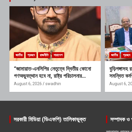
জাতীয়
প্রচ্ছদ
রাজনীতি
সারাদেশ
জাতীয়
প্রচ্ছদ
“জামায়াত-এনসিপির নেতৃত্বে দ্বিতীয় কোনো
বুড়িগঙ্গাসহ
গণঅভ্যুত্থান হবে না, রাষ্ট্র পরিচালনার
সমন্বিত কর্মপ
যোগ্যতাও তাদের নেই”: রাশেদ খাঁনের
গঠিত হচ্ছে 
August 6, 2026
swadhin
August 6, 2
সরকারী মিডিয়া (ডিএফপি) তালিকাভুক্ত
সম্পাদক ও 
আনোয়ার হোসেন 