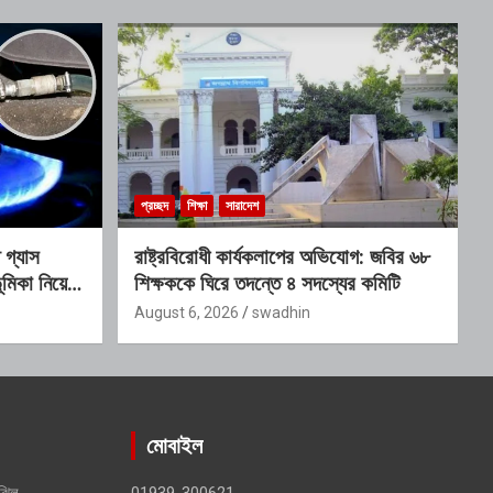
প্রচ্ছদ
শিক্ষা
সারাদেশ
গ্যাস
রাষ্ট্রবিরোধী কার্যকলাপের অভিযোগ: জবির ৬৮
মিকা নিয়ে
শিক্ষককে ঘিরে তদন্তে ৪ সদস্যের কমিটি
August 6, 2026
swadhin
মোবাইল
ঝিল,
01939-300621