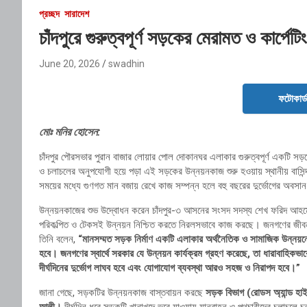
প্রচ্ছদ
সারাদেশ
চাঁদপুরে গুরুত্বপূর্ণ সড়কের মেরামত ও কার্পে
June 20, 2026
swadhin
ফটোকার্
মোঃ মনির হোসেন:
চাঁদপুর পৌরসভার পুরান বাজার লোয়ার পোল দোকানঘর এলাকার গুরুত্বপূর্ণ একটি সড়কে
ও চলাচলের অনুপযোগী হয়ে পড়া এই সড়কের উন্নয়নকাজ শুরু হওয়ায় স্থানীয় বাসিন্দাদের
সময়ের মধ্যে গুণগত মান বজায় রেখে কাজ সম্পন্ন হলে বহু বছরের দুর্ভোগের অবসা
উন্নয়নকাজের শুভ উদ্বোধন করেন চাঁদপুর-৩ আসনের সংসদ সদস্য শেখ ফরিদ আহমেদ ম
পরিকল্পিত ও টেকসই উন্নয়ন নিশ্চিত করতে নিরলসভাবে কাজ করছে। জনগণের জীবনমা
তিনি বলেন,
“মানসম্মত সড়ক নির্মাণ একটি এলাকার অর্থনৈতিক ও সামাজিক উন্নয়ন
হবে। জনগণের স্বার্থে সরকার যে উন্নয়ন কার্যক্রম গ্রহণ করেছে, তা ধারাবাহিক
দীর্ঘদিনের দুর্ভোগ লাঘব হবে এবং যোগাযোগ ব্যবস্থা আরও সহজ ও নিরাপদ হবে।”
জানা গেছে, সড়কটির উন্নয়নকাজ বাস্তবায়ন করছে
সড়ক বিভাগ (রোডস অ্যান্ড হা
আলী।
দীর্ঘদিন ধরে সড়কটি খানাখন্দে ভরে যাওয়ায় যানবাহন ও পথচারীদের চলাচলে চরম 