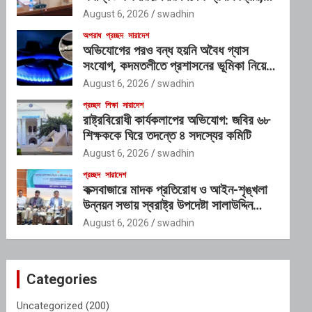
গঠিত হচ্ছে আন্তঃসংস্থা সমন্বয় কমিটি
August 6, 2026
swadhin
অপরাধ
প্রচ্ছদ
সারাদেশ
অভিযোগের পরও বন্ধ হয়নি অবৈধ গ্যাস
সংযোগ, কদমতলীতে প্রশাসনের ভূমিকা নিয়ে
প্রশ্ন
August 6, 2026
swadhin
প্রচ্ছদ
শিক্ষা
সারাদেশ
রাষ্ট্রবিরোধী কার্যকলাপের অভিযোগ: জবির ৬৮
শিক্ষককে ঘিরে তদন্তে ৪ সদস্যের কমিটি
August 6, 2026
swadhin
প্রচ্ছদ
সারাদেশ
কক্সবাজারে মাদক প্রতিরোধ ও আইন-শৃঙ্খলা
উন্নয়ন সভায় স্বরাষ্ট্র উপদেষ্টা সালাউদ্দিন
আহমদ
August 6, 2026
swadhin
Categories
Uncategorized
(200)