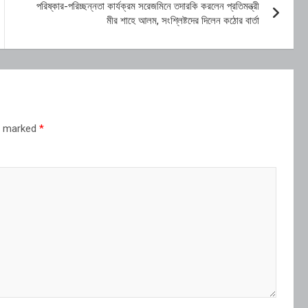
পরিষ্কার-পরিচ্ছন্নতা কার্যক্রম সরেজমিনে তদারকি করলেন প্রতিমন্ত্রী
মীর শাহে আলম, সংশ্লিষ্টদের দিলেন কঠোর বার্তা
re marked
*