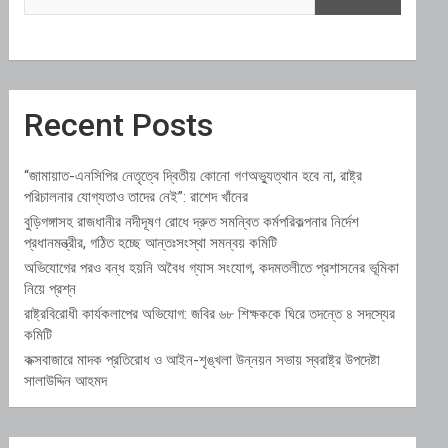
Recent Posts
“জামায়াত-এনসিপির নেতৃত্বে দ্বিতীয় কোনো গণঅভ্যুত্থান হবে না, রাষ্ট্র
পরিচালনার যোগ্যতাও তাদের নেই”: রাশেদ খাঁনের
বুড়িগঙ্গাসহ রাজধানীর নদীদূষণ রোধে দ্রুত সমন্বিত কর্মপরিকল্পনার নির্দেশ
প্রধানমন্ত্রীর, গঠিত হচ্ছে আন্তঃসংস্থা সমন্বয় কমিটি
অভিযোগের পরও বন্ধ হয়নি অবৈধ গ্যাস সংযোগ, কদমতলীতে প্রশাসনের ভূমিকা
নিয়ে প্রশ্ন
রাষ্ট্রবিরোধী কার্যকলাপের অভিযোগ: জবির ৬৮ শিক্ষককে ঘিরে তদন্তে ৪ সদস্যের
কমিটি
কক্সবাজারে মাদক প্রতিরোধ ও আইন-শৃঙ্খলা উন্নয়ন সভায় স্বরাষ্ট্র উপদেষ্টা
সালাউদ্দিন আহমদ