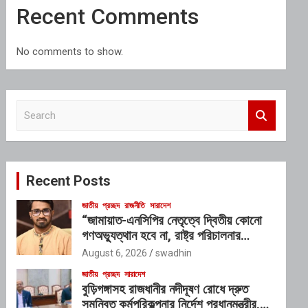
Recent Comments
No comments to show.
S
e
a
r
c
Recent Posts
h
জাতীয়
প্রচ্ছদ
রাজনীতি
সারাদেশ
“জামায়াত-এনসিপির নেতৃত্বে দ্বিতীয় কোনো
গণঅভ্যুত্থান হবে না, রাষ্ট্র পরিচালনার
যোগ্যতাও তাদের নেই”: রাশেদ খাঁনের
August 6, 2026
swadhin
জাতীয়
প্রচ্ছদ
সারাদেশ
বুড়িগঙ্গাসহ রাজধানীর নদীদূষণ রোধে দ্রুত
সমন্বিত কর্মপরিকল্পনার নির্দেশ প্রধানমন্ত্রীর,