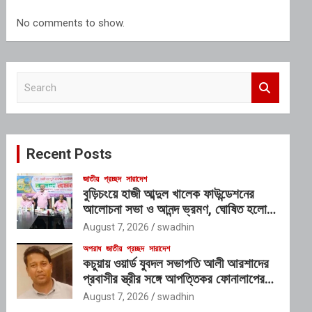
No comments to show.
S
e
a
r
c
Recent Posts
h
জাতীয়
প্রচ্ছদ
সারাদেশ
বুড়িচংয়ে হাজী আব্দুল খালেক ফাউন্ডেশনের
আলোচনা সভা ও আনন্দ ভ্রমণ, ঘোষিত হলো
নতুন কার্যনির্বাহী কমিটি
August 7, 2026
swadhin
অপরাধ
জাতীয়
প্রচ্ছদ
সারাদেশ
কচুয়ায় ওয়ার্ড যুবদল সভাপতি আলী আরশাদের
প্রবাসীর স্ত্রীর সঙ্গে আপত্তিকর ফোনালাপের
অডিও ভাইরাল; শাস্তির দাবি এলাকাবাসীর
August 7, 2026
swadhin