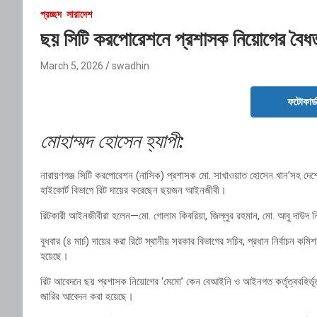
প্রচ্ছদ
সারাদেশ
ছয় সিটি করপোরেশনে প্রশাসক নিয়োগের বৈধতা 
March 5, 2026
swadhin
ফটোকার্
মোহাম্মদ হোসেন হ্যাপী:
নারায়ণগঞ্জ সিটি করপোরেশন (নাসিক) প্রশাসক মো. সাখাওয়াত হোসেন খান’সহ দেশের
হাইকোর্ট বিভাগে রিট দায়ের করেছেন ছয়জন আইনজীবী।
রিটকারী আইনজীবীরা হলেন—মো. গোলাম কিবরিয়া, জিল্লুর রহমান, মো. আবু দাউদ ন
বুধবার (৪ মার্চ) দায়ের করা রিটে স্থানীয় সরকার বিভাগের সচিব, প্রধান নির্বাচন কমিশ
হয়েছে।
রিট আবেদনে ছয় প্রশাসক নিয়োগের ‘মেমো’ কেন বেআইনি ও আইনগত কর্তৃত্ববহির্ভূত
জারির আবেদন করা হয়েছে।