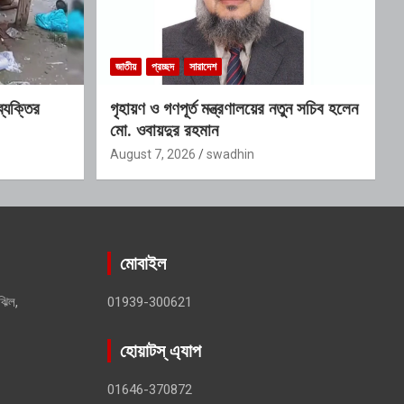
জাতীয়
প্রচ্ছদ
সারাদেশ
ব্যক্তির
গৃহায়ণ ও গণপূর্ত মন্ত্রণালয়ের নতুন সচিব হলেন
মো. ওবায়দুর রহমান
August 7, 2026
swadhin
মোবাইল
ঝিল,
01939-300621
হোয়াটস্ এ্যাপ
01646-370872