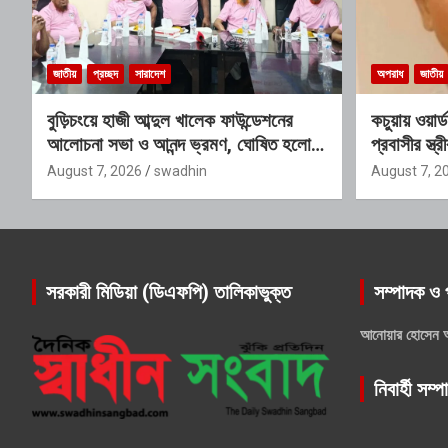
জাতীয়
প্রচ্ছদ
সারাদেশ
অপরাধ
জাতীয়
বুড়িচংয়ে হাজী আব্দুল খালেক ফাউন্ডেশনের
কচুয়ায় ওয়ার
আলোচনা সভা ও আনন্দ ভ্রমণ, ঘোষিত হলো
প্রবাসীর স্ত
নতুন কার্যনির্বাহী কমিটি
অডিও ভাইরাল
August 7, 2026
swadhin
August 7, 2
সরকারী মিডিয়া (ডিএফপি) তালিকাভুক্ত
সম্পাদক ও 
আনোয়ার হোসেন 
নিবার্হী সম্