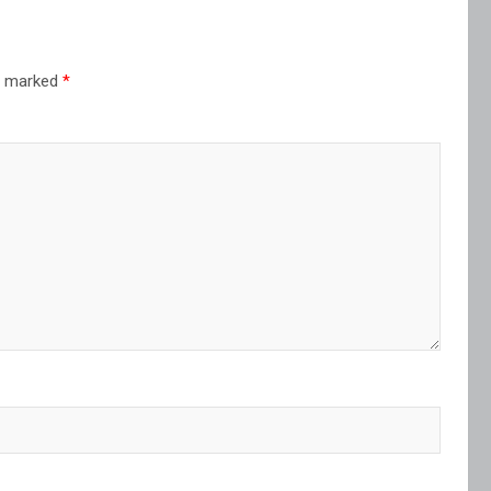
re marked
*