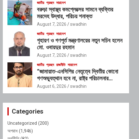
জাতীয়
প্রচ্ছদ
সারাদেশ
বরুড়া স্বাস্থ্য কমপ্লেক্সের সামনে ব্যক্তির
মরদেহ উদ্ধার, পরিচয় শনাক্ত
August 7, 2026
swadhin
জাতীয়
প্রচ্ছদ
সারাদেশ
গৃহায়ণ ও গণপূর্ত মন্ত্রণালয়ের নতুন সচিব হলেন
মো. ওবায়দুর রহমান
August 7, 2026
swadhin
জাতীয়
প্রচ্ছদ
রাজনীতি
সারাদেশ
“জামায়াত-এনসিপির নেতৃত্বে দ্বিতীয় কোনো
গণঅভ্যুত্থান হবে না, রাষ্ট্র পরিচালনার
যোগ্যতাও তাদের নেই”: রাশেদ খাঁনের
August 6, 2026
swadhin
Categories
Uncategorized
(200)
অপরাধ
(1,946)
অর্থনীতি
(82)