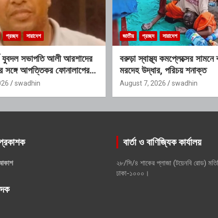
প্রচ্ছদ
সারাদেশ
জাতীয়
প্রচ্ছদ
সারাদেশ
্ড যুবদল সভাপতি আলী আরশাদের
বরুড়া স্বাস্থ্য কমপ্লেক্সের সামনে 
্রীর সঙ্গে আপত্তিকর ফোনালাপের
মরদেহ উদ্ধার, পরিচয় শনাক্ত
; শাস্তির দাবি এলাকাবাসীর
026
swadhin
August 7, 2026
swadhin
প্রকাশক
বার্তা ও বাণিজ্যিক কার্যালয়
আকাশ
২৮/সি/৪ শাকের প্লাজা (টয়েনবি রোড) মতি
ঢাকা-১০০০।
পাদক