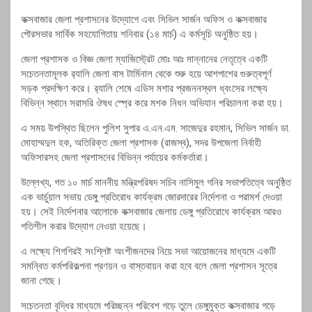
কক্সবাজার
জেলা
প্রশাসনের
উদ্যোগে
এবং
সিভিল
সার্জন
অফিস
ও
কক্সবাজার
পৌরসভার
সার্বিক
সহযোগিতায়
শনিবার (
১৪
মার্চ)
এ
কর্মসূচি
অনুষ্ঠিত
হয়।
জেলা
প্রশাসক
ও
বিজ্ঞ
জেলা
ম্যাজিস্ট্রেট
মোঃ
আঃ
মান্নানের
নেতৃত্বে
একটি
সচেতনতামূলক
র‍্যালি
জেলা
বাস
টার্মিনাল
থেকে
শুরু
হয়ে
আশপাশের
গুরুত্বপূর্ণ
সড়ক
প্রদক্ষিণ
করে।
র‍্যালি
শেষে
এডিস
মশার
প্রজননস্থল
ধ্বংসের
লক্ষ্যে
বিভিন্ন
স্থানে
সরাসরি
ঔষধ
স্প্রে
করে
মশক
নিধন
অভিযান
পরিচালনা
করা
হয়।
এ
সময়
উপস্থিত
ছিলেন
পুলিশ
সুপার
এ.
এন.
এম.
সাজেদুর
রহমান,
সিভিল
সার্জন
ডা.
মোহাম্মদুল
হক,
অতিরিক্ত
জেলা
প্রশাসক (
রাজস্ব),
সদর
উপজেলা
নির্বাহী
অফিসারসহ
জেলা
প্রশাসনের
বিভিন্ন
পর্যায়ের
কর্মকর্তারা।
উল্লেখ্য,
গত
১০
মার্চ
মাননীয়
মন্ত্রিপরিষদ
সচিব
নাসিমুল
গনির
সভাপতিত্বে
অনুষ্ঠিত
এক
ভার্চুয়াল
সভায়
ডেঙ্গু
প্রতিরোধ
কার্যক্রম
জোরদারের
নির্দেশনা
ও
পরামর্শ
দেওয়া
হয়।
সেই
নির্দেশনার
আলোকে
কক্সবাজার
জেলায়
ডেঙ্গু
প্রতিরোধে
কার্যক্রম
আরও
গতিশীল
করার
উদ্যোগ
নেওয়া
হয়েছে।
এ
লক্ষ্যে
শিগগিরই
সংশ্লিষ্ট
অংশীজনদের
নিয়ে
সভা
আয়োজনের
মাধ্যমে
একটি
সমন্বিত
কর্মপরিকল্পনা
প্রণয়ন
ও
বাস্তবায়ন
করা
হবে
বলে
জেলা
প্রশাসন
সূত্রে
জানা
গেছে।
সচেতনতা
বৃদ্ধির
মাধ্যমে
পরিচ্ছন্ন
পরিবেশ
গড়ে
তুলে
ডেঙ্গুমুক্ত
কক্সবাজার
গড়ে