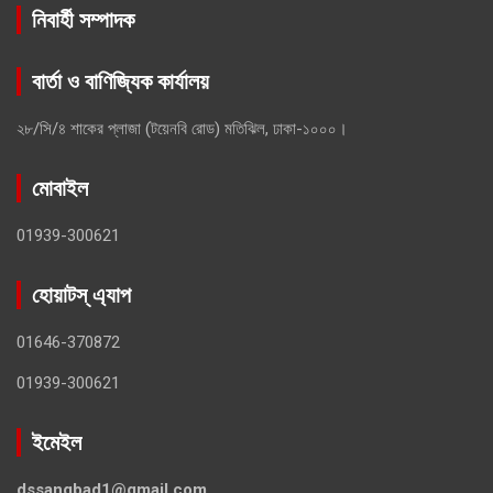
নিবার্হী সম্পাদক
বার্তা ও বাণিজ্যিক কার্যালয়
২৮/সি/৪ শাকের প্লাজা (টয়েনবি রোড) মতিঝিল, ঢাকা-১০০০।
মোবাইল
01939-300621
হোয়াটস্ এ্যাপ
01646-370872
01939-300621
ইমেইল
dssangbad1@gmail.com