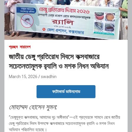
প্রচ্ছদ
সারাদেশ
জাতীয় ডেঙ্গু প্রতিরোধ দিবসে কক্সবাজারে
সচেতনতামূলক র‍্যালি ও মশক নিধন অভিযান
March 15, 2026
swadhin
ফটোকার্ড ডাউনলোড
মোহাম্মদ
হোসেন
সুমন
:
“
ডেঙ্গুমুক্ত
কক্সবাজার,
আমাদের
দৃঢ়
অঙ্গীকার”—
এই
প্রত্যয়কে
সামনে
রেখে
জাতীয়
ডেঙ্গু
প্রতিরোধ
দিবস
উপলক্ষে
কক্সবাজারে
সচেতনতামূলক
র‍্যালি
ও
মশক
নিধন
অভিযান
পরিচালিত
হয়েছে।