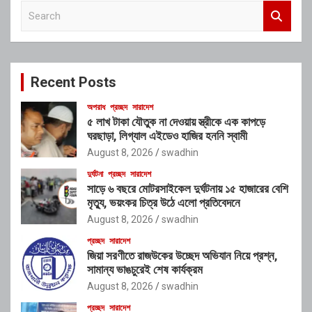
S
e
a
r
c
Recent Posts
h
অপরাধ
প্রচ্ছদ
সারাদেশ
৫ লাখ টাকা যৌতুক না দেওয়ায় স্ত্রীকে এক কাপড়ে
ঘরছাড়া, লিগ্যাল এইডেও হাজির হননি স্বামী
August 8, 2026
swadhin
দুর্ঘটনা
প্রচ্ছদ
সারাদেশ
সাড়ে ৬ বছরে মোটরসাইকেল দুর্ঘটনায় ১৫ হাজারের বেশি
মৃত্যু, ভয়ংকর চিত্র উঠে এলো প্রতিবেদনে
August 8, 2026
swadhin
প্রচ্ছদ
সারাদেশ
জিয়া সরণীতে রাজউকের উচ্ছেদ অভিযান নিয়ে প্রশ্ন,
সামান্য ভাঙচুরেই শেষ কার্যক্রম
August 8, 2026
swadhin
প্রচ্ছদ
সারাদেশ