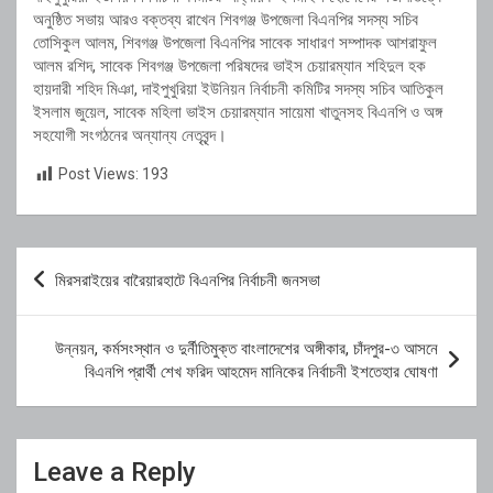
অনুষ্ঠিত সভায় আরও বক্তব্য রাখেন শিবগঞ্জ উপজেলা বিএনপির সদস্য সচিব
তোসিকুল আলম, শিবগঞ্জ উপজেলা বিএনপির সাবেক সাধারণ সম্পাদক আশরাফুল
আলম রশিদ, সাবেক শিবগঞ্জ উপজেলা পরিষদের ভাইস চেয়ারম্যান শহিদুল হক
হায়দারী শহিদ মিঞা, দাইপুখুরিয়া ইউনিয়ন নির্বাচনী কমিটির সদস্য সচিব আতিকুল
ইসলাম জুয়েল, সাবেক মহিলা ভাইস চেয়ারম্যান সায়েমা খাতুনসহ বিএনপি ও অঙ্গ
সহযোগী সংগঠনের অন্যান্য নেতৃবৃন্দ।
Post Views:
193
Post
মিরসরাইয়ের বারৈয়ারহাটে বিএনপির নির্বাচনী জনসভা
navigation
উন্নয়ন, কর্মসংস্থান ও দুর্নীতিমুক্ত বাংলাদেশের অঙ্গীকার, চাঁদপুর-৩ আসনে
বিএনপি প্রার্থী শেখ ফরিদ আহমেদ মানিকের নির্বাচনী ইশতেহার ঘোষণা
Leave a Reply