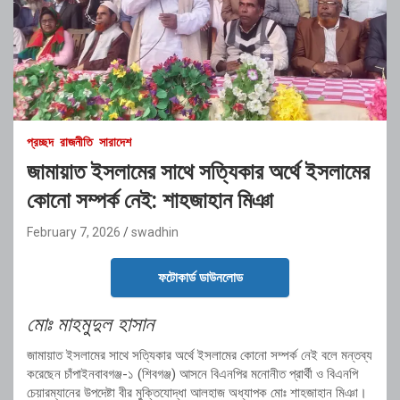
প্রচ্ছদ
রাজনীতি
সারাদেশ
জামায়াত ইসলামের সাথে সত্যিকার অর্থে ইসলামের
কোনো সম্পর্ক নেই: শাহজাহান মিঞা
February 7, 2026
swadhin
ফটোকার্ড ডাউনলোড
মোঃ মাহমুদুল হাসান
জামায়াত ইসলামের সাথে সত্যিকার অর্থে ইসলামের কোনো সম্পর্ক নেই বলে মন্তব্য
করেছেন চাঁপাইনবাবগঞ্জ-১ (শিবগঞ্জ) আসনে বিএনপির মনোনীত প্রার্থী ও বিএনপি
চেয়ারম্যানের উপদেষ্টা বীর মুক্তিযোদ্ধা আলহাজ অধ্যাপক মোঃ শাহজাহান মিঞা।