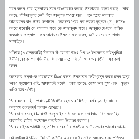
তিনি বলেন, তারা ইসলামের নামে ভাঁওতাবাজি করছে, ইসলামকে বিকৃত করছে। তারা
বলছে, দাঁড়িপাল্লায় ভোট দিলে জান্নাত পাওয়া যাবে। মনে হচ্ছে জান্নাত
জামায়াতের বাপ-দাদার সম্পত্তি। আমাদের প্রিয় নবী হযরত মুহাম্মদ (সা.) তিনিও
বলতে পারেননি কে জান্নাত পাবে, কে জাহান্নাম পাবে। জান্নাত দেওয়ার মালিক
একমাত্র আল্লাহ। আর জামায়াত ইসলাম মনে করছে, এটা তাদের বাপ-দাদার
সম্পত্তি।
শনিবার (৭ ফেব্রুয়ারি) বিকেলে চাঁপাইনবাবগঞ্জের শিবগঞ্জ উপজেলার দাইপুখুরিয়া
ইউনিয়নের কাশিয়াবাড়ী উচ্চ বিদ্যালয় মাঠে নির্বাচনী জনসভায় তিনি এসব কথা
বলেন।
জনসভায় অধ্যাপক শাহজাহান মিঞা বলেন, ইসলামকে ক্ষতিগ্রস্ত করার জন্য অন্য
কারও প্রয়োজন নেই, জামায়াতই যথেষ্ট। তারা বলেছে, রোজা আর পূজা এক—মুদ্রার
এপিঠ আর ওপিঠ।
তিনি বলেন, শহীদ প্রেসিডেন্ট জিয়াউর রহমানের বিভিন্ন কর্মকাণ্ড ইসলামের
কল্যাণে গুরুত্বপূর্ণ অবদান রেখেছে।
তিনি দাবি করেন, বিএনপিই প্রকৃত ইসলামী দল এবং সংবিধানে ‘বিসমিল্লাহির
রাহমানির রাহিম’ সংযোজন করেছিলেন জিয়াউর রহমান।
তিনি সবাইকে আগামী ১২ তারিখ ধানের শীষ প্রতীকে ভোট দেওয়ার আহ্বান জানান।
দাইপুখুরিয়া ইউনিয়ন নির্বাচনী কমিটির আহ্বায়ক ইসমাইল হোসেনের সভাপতিত্বে