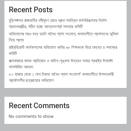
Recent Posts
বুড়িগঙ্গাসহ রাজধানীর নদীদূষণ রোধে দ্রুত সমন্বিত কর্মপরিকল্পনার নির্দেশ
প্রধানমন্ত্রীর, গঠিত হচ্ছে আন্তঃসংস্থা সমন্বয় কমিটি
অভিযোগের পরও বন্ধ হয়নি অবৈধ গ্যাস সংযোগ, কদমতলীতে প্রশাসনের ভূমিকা
নিয়ে প্রশ্ন
রাষ্ট্রবিরোধী কার্যকলাপের অভিযোগ: জবির ৬৮ শিক্ষককে ঘিরে তদন্তে ৪ সদস্যের
কমিটি
কক্সবাজারে মাদক প্রতিরোধ ও আইন-শৃঙ্খলা উন্নয়ন সভায় স্বরাষ্ট্র উপদেষ্টা
সালাউদ্দিন আহমদ
৫০ হাজার থেকে ১ লাখ টাকায় অবৈধ গ্যাস সংযোগ!’ কদমতলীতে উপসহকারী
প্রকৌশলীর ছত্রছায়ার অভিযোগ
Recent Comments
No comments to show.