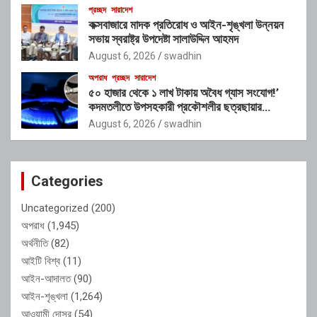
প্রচ্ছদ
সারাদেশ
কক্সবাজারে মাদক প্রতিরোধ ও আইন-শৃঙ্খলা উন্নয়ন
সভায় স্বরাষ্ট্র উপদেষ্টা সালাউদ্দিন আহমদ
August 6, 2026
swadhin
অপরাধ
প্রচ্ছদ
সারাদেশ
৫০ হাজার থেকে ১ লাখ টাকায় অবৈধ গ্যাস সংযোগ!’
কদমতলীতে উপসহকারী প্রকৌশলীর ছত্রছায়ার
অভিযোগ
August 6, 2026
swadhin
Categories
Uncategorized
(200)
অপরাধ
(1,945)
অর্থনীতি
(82)
আইটি বিশ্ব
(11)
আইন-আদালত
(90)
আইন-শৃঙ্খলা
(1,264)
আওয়ামী দোসর
(54)