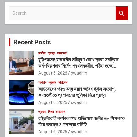
S
e
a
r
c
Recent Posts
h
জাতীয়
প্রচ্ছদ
সারাদেশ
বুড়িগঙ্গাসহ রাজধানীর নদীদূষণ রোধে দ্রুত সমন্বিত
কর্মপরিকল্পনার নির্দেশ প্রধানমন্ত্রীর, গঠিত হচ্ছে
আন্তঃসংস্থা সমন্বয় কমিটি
August 6, 2026
swadhin
অপরাধ
প্রচ্ছদ
সারাদেশ
অভিযোগের পরও বন্ধ হয়নি অবৈধ গ্যাস সংযোগ,
কদমতলীতে প্রশাসনের ভূমিকা নিয়ে প্রশ্ন
August 6, 2026
swadhin
প্রচ্ছদ
শিক্ষা
সারাদেশ
রাষ্ট্রবিরোধী কার্যকলাপের অভিযোগ: জবির ৬৮ শিক্ষককে
ঘিরে তদন্তে ৪ সদস্যের কমিটি
August 6, 2026
swadhin