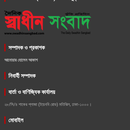
সম্পাদক ও প্রকাশক
আনোয়ার হোসেন আকাশ
নিবার্হী সম্পাদক
বার্তা ও বাণিজ্যিক কার্যালয়
২৮/সি/৪ শাকের প্লাজা (টয়েনবি রোড) মতিঝিল, ঢাকা-১০০০।
মোবাইল