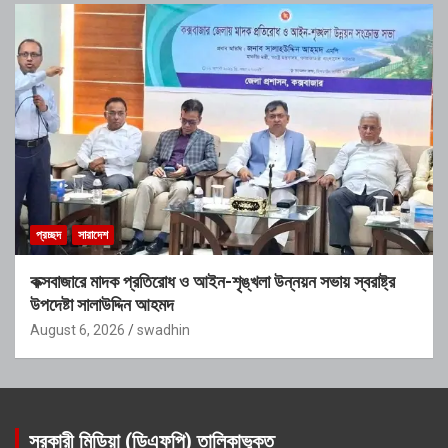
প্রচ্ছদ
সারাদেশ
কক্সবাজারে মাদক প্রতিরোধ ও আইন-শৃঙ্খলা উন্নয়ন সভায় স্বরাষ্ট্র
উপদেষ্টা সালাউদ্দিন আহমদ
August 6, 2026
swadhin
সরকারী মিডিয়া (ডিএফপি) তালিকাভুক্ত