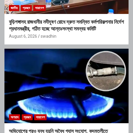
জাতীয়
প্রচ্ছদ
সারাদেশ
বুড়িগঙ্গাসহ রাজধানীর নদীদূষণ রোধে দ্রুত সমন্বিত কর্মপরিকল্পনার নির্দেশ
প্রধানমন্ত্রীর, গঠিত হচ্ছে আন্তঃসংস্থা সমন্বয় কমিটি
August 6, 2026
swadhin
অপরাধ
প্রচ্ছদ
সারাদেশ
অভিযোগের পরও বন্ধ হয়নি অবৈধ গ্যাস সংযোগ, কদমতলীতে