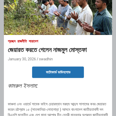
প্রচ্ছদ
রাজনীতি
সারাদেশ
জেয়ারত করতে গেলেন নাজমুল মোস্তফা
January 30, 2026
swadhin
ফটোকার্ড ডাউনলোড
কামরুল ইসলাম:
কাঞ্চনা ৩নং ওয়ার্ডে সাবেক ভাইস চেয়ারম্যান মরহুম আব্দুস সালামের কবর জেয়ারত
করেন চট্টগ্রাম ১৫ (সাতকানিয়া-লোহাগাড়া ) আসনে বাংলাদেশ জাতীয়তাবাদী দল
বিএনপি মনোনীত এবং দেশ মাতা আপোষ হীন নেত্রী মানবতার অগ্রদূত জাতীয়তাবাদী