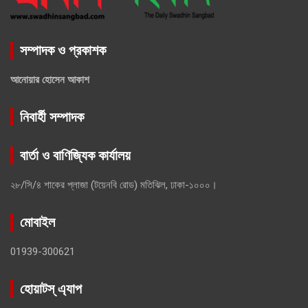
সম্পাদক ও প্রকাশক
আনোয়ার হোসেন আকাশ
নিবার্হী সম্পাদক
বার্তা ও বাণিজ্যিক কার্যালয়
২৮/সি/৪ শাকের প্লাজা (টয়েনবি রোড) মতিঝিল, ঢাকা-১০০০।
মোবাইল
01939-300621
হোয়াটস্ এ্যাপ