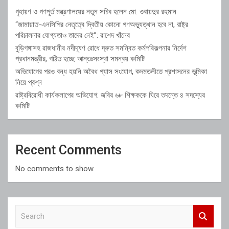
গৃহায়ণ ও গণপূর্ত মন্ত্রণালয়ের নতুন সচিব হলেন মো. ওবায়দুর রহমান
“জামায়াত-এনসিপির নেতৃত্বে দ্বিতীয় কোনো গণঅভ্যুত্থান হবে না, রাষ্ট্র
পরিচালনার যোগ্যতাও তাদের নেই”: রাশেদ খাঁনের
বুড়িগঙ্গাসহ রাজধানীর নদীদূষণ রোধে দ্রুত সমন্বিত কর্মপরিকল্পনার নির্দেশ
প্রধানমন্ত্রীর, গঠিত হচ্ছে আন্তঃসংস্থা সমন্বয় কমিটি
অভিযোগের পরও বন্ধ হয়নি অবৈধ গ্যাস সংযোগ, কদমতলীতে প্রশাসনের ভূমিকা
নিয়ে প্রশ্ন
রাষ্ট্রবিরোধী কার্যকলাপের অভিযোগ: জবির ৬৮ শিক্ষককে ঘিরে তদন্তে ৪ সদস্যের
কমিটি
Recent Comments
No comments to show.
S
e