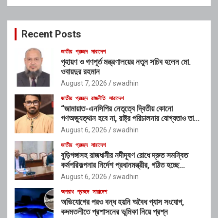
a
r
c
Recent Posts
h
জাতীয়
প্রচ্ছদ
সারাদেশ
গৃহায়ণ ও গণপূর্ত মন্ত্রণালয়ের নতুন সচিব হলেন মো.
ওবায়দুর রহমান
August 7, 2026
swadhin
জাতীয়
প্রচ্ছদ
রাজনীতি
সারাদেশ
“জামায়াত-এনসিপির নেতৃত্বে দ্বিতীয় কোনো
গণঅভ্যুত্থান হবে না, রাষ্ট্র পরিচালনার যোগ্যতাও তাদের
নেই”: রাশেদ খাঁনের
August 6, 2026
swadhin
জাতীয়
প্রচ্ছদ
সারাদেশ
বুড়িগঙ্গাসহ রাজধানীর নদীদূষণ রোধে দ্রুত সমন্বিত
কর্মপরিকল্পনার নির্দেশ প্রধানমন্ত্রীর, গঠিত হচ্ছে
আন্তঃসংস্থা সমন্বয় কমিটি
August 6, 2026
swadhin
অপরাধ
প্রচ্ছদ
সারাদেশ
অভিযোগের পরও বন্ধ হয়নি অবৈধ গ্যাস সংযোগ,
কদমতলীতে প্রশাসনের ভূমিকা নিয়ে প্রশ্ন