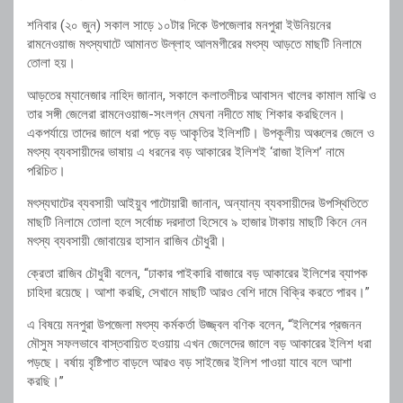
শনিবার (২০ জুন) সকাল সাড়ে ১০টার দিকে উপজেলার মনপুরা ইউনিয়নের
রামনেওয়াজ মৎস্যঘাটে আমানত উল্লাহ আলমগীরের মৎস্য আড়তে মাছটি নিলামে
তোলা হয়।
আড়তের ম্যানেজার নাহিদ জানান, সকালে কলাতলীচর আবাসন খালের কামাল মাঝি ও
তার সঙ্গী জেলেরা রামনেওয়াজ-সংলগ্ন মেঘনা নদীতে মাছ শিকার করছিলেন।
একপর্যায়ে তাদের জালে ধরা পড়ে বড় আকৃতির ইলিশটি। উপকূলীয় অঞ্চলের জেলে ও
মৎস্য ব্যবসায়ীদের ভাষায় এ ধরনের বড় আকারের ইলিশই ‘রাজা ইলিশ’ নামে
পরিচিত।
মৎস্যঘাটের ব্যবসায়ী আইয়ুব পাটোয়ারী জানান, অন্যান্য ব্যবসায়ীদের উপস্থিতিতে
মাছটি নিলামে তোলা হলে সর্বোচ্চ দরদাতা হিসেবে ৯ হাজার টাকায় মাছটি কিনে নেন
মৎস্য ব্যবসায়ী জোবায়ের হাসান রাজিব চৌধুরী।
ক্রেতা রাজিব চৌধুরী বলেন, “ঢাকার পাইকারি বাজারে বড় আকারের ইলিশের ব্যাপক
চাহিদা রয়েছে। আশা করছি, সেখানে মাছটি আরও বেশি দামে বিক্রি করতে পারব।”
এ বিষয়ে মনপুরা উপজেলা মৎস্য কর্মকর্তা উজ্জ্বল বণিক বলেন, “ইলিশের প্রজনন
মৌসুম সফলভাবে বাস্তবায়িত হওয়ায় এখন জেলেদের জালে বড় আকারের ইলিশ ধরা
পড়ছে। বর্ষায় বৃষ্টিপাত বাড়লে আরও বড় সাইজের ইলিশ পাওয়া যাবে বলে আশা
করছি।”