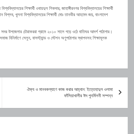
শ্ববিদ্যালয়ের শিক্ষার্থী ওবায়দুল শিকদার, জাহাঙ্গীরনগর বিশ্ববিদ্যালয়ের শিক্ষার্থী
ন বিপ্লব, খুলনা বিশ্ববিদ্যালয়ের শিক্ষার্থী মোঃ তানভীর আহমেদ জয়, বাংলাদেশ
ল সদর উপজেলার চৌরাকররা গ্রামে ২০১০ সালে গড়ে ওঠে বাতিঘর আদর্শ পাঠাগার।
সমাজ বিনির্মাণে সেলুন, বাসস্ট্যান্ড ও স্টেশন অণুপাঠাগার স্থাপনসহ শিক্ষামূলক
।
ঐক্য ও মানবকল্যাণে কাজ করার আহ্বান: ইত্তেহাদুল ওলামা
ফাঁসিয়াখালীর ঈদ পুনর্মিলনী সম্পন্ন