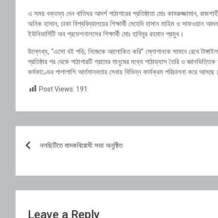
এ সময় বক্তব্য দেন বাতিঘর আদর্শ পাঠাগারের প্রতিষ্ঠাতা মোঃ কামরুজ্জামান, রাজশাহী বি
অনিক হাসান, ঢাকা বিশ্ববিদ্যালয়ের শিক্ষার্থী মেহেদি হাসান মাহিম ও সাফওয়ান আদনা
ইউনিভার্সিটি অব প্রফেশনালসের শিক্ষার্থী মোঃ হাবিবুর রহমান প্রমুখ।
উল্লেখ্য, “এসো বই পড়ি, নিজেকে আলোকিত করি” স্লোগানকে সামনে রেখে টাঙ্গাই
প্রতিষ্ঠার পর থেকে পাঠাগারটি গ্রামের মানুষের মধ্যে পাঠাভ্যাস তৈরি ও জ্ঞানভিত্তিক 
কর্মকাণ্ডের পাশাপাশি আর্তমানবতার সেবায় বিভিন্ন কার্যক্রম পরিচালনা করে আসছে
Post Views:
191
Post
নলছিটিতে মাদকবিরোধী সভা অনুষ্ঠিত
navigation
Leave a Reply