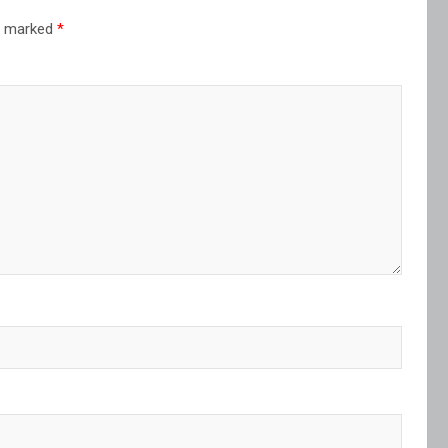
re marked
*