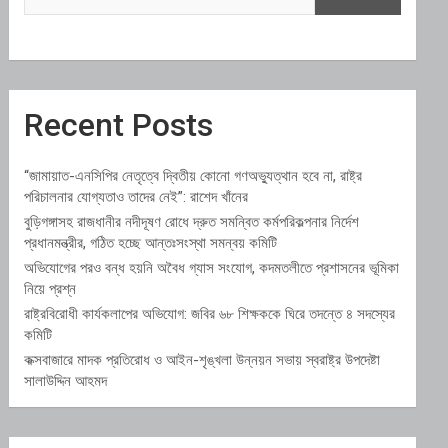
Recent Posts
“জামায়াত-এনসিপির নেতৃত্বে দ্বিতীয় কোনো গণঅভ্যুত্থান হবে না, রাষ্ট্র
পরিচালনার যোগ্যতাও তাদের নেই”: রাশেদ খাঁনের
বুড়িগঙ্গাসহ রাজধানীর নদীদূষণ রোধে দ্রুত সমন্বিত কর্মপরিকল্পনার নির্দেশ
প্রধানমন্ত্রীর, গঠিত হচ্ছে আন্তঃসংস্থা সমন্বয় কমিটি
অভিযোগের পরও বন্ধ হয়নি অবৈধ গ্যাস সংযোগ, কদমতলীতে প্রশাসনের ভূমিকা
নিয়ে প্রশ্ন
রাষ্ট্রবিরোধী কার্যকলাপের অভিযোগ: জবির ৬৮ শিক্ষককে ঘিরে তদন্তে ৪ সদস্যের
কমিটি
কক্সবাজারে মাদক প্রতিরোধ ও আইন-শৃঙ্খলা উন্নয়ন সভায় স্বরাষ্ট্র উপদেষ্টা
সালাউদ্দিন আহমদ