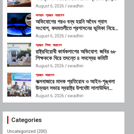
গঠিত হচ্ছে আন্তঃসংস্থা সমন্বয় কমিটি
August 6, 2026
swadhin
অপরাধ
প্রচ্ছদ
সারাদেশ
অভিযোগের পরও বন্ধ হয়নি অবৈধ গ্যাস
সংযোগ, কদমতলীতে প্রশাসনের ভূমিকা নিয়ে
প্রশ্ন
August 6, 2026
swadhin
প্রচ্ছদ
শিক্ষা
সারাদেশ
রাষ্ট্রবিরোধী কার্যকলাপের অভিযোগ: জবির ৬৮
শিক্ষককে ঘিরে তদন্তে ৪ সদস্যের কমিটি
August 6, 2026
swadhin
প্রচ্ছদ
সারাদেশ
কক্সবাজারে মাদক প্রতিরোধ ও আইন-শৃঙ্খলা
উন্নয়ন সভায় স্বরাষ্ট্র উপদেষ্টা সালাউদ্দিন
আহমদ
August 6, 2026
swadhin
Categories
Uncategorized
(200)