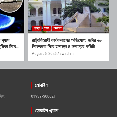
প্রচ্ছদ
শিক্ষা
সারাদেশ
গ্যাস
রাষ্ট্রবিরোধী কার্যকলাপের অভিযোগ: জবির ৬৮
মিকা নিয়ে
শিক্ষককে ঘিরে তদন্তে ৪ সদস্যের কমিটি
August 6, 2026
swadhin
মোবাইল
ঝিল,
01939-300621
হোয়াটস্ এ্যাপ