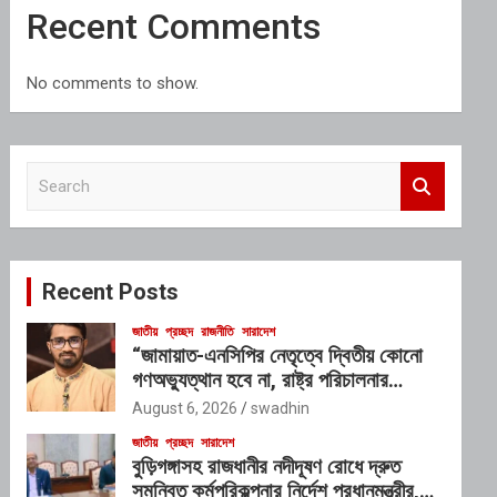
Recent Comments
No comments to show.
S
e
a
r
c
Recent Posts
h
জাতীয়
প্রচ্ছদ
রাজনীতি
সারাদেশ
“জামায়াত-এনসিপির নেতৃত্বে দ্বিতীয় কোনো
গণঅভ্যুত্থান হবে না, রাষ্ট্র পরিচালনার
যোগ্যতাও তাদের নেই”: রাশেদ খাঁনের
August 6, 2026
swadhin
জাতীয়
প্রচ্ছদ
সারাদেশ
বুড়িগঙ্গাসহ রাজধানীর নদীদূষণ রোধে দ্রুত
সমন্বিত কর্মপরিকল্পনার নির্দেশ প্রধানমন্ত্রীর,