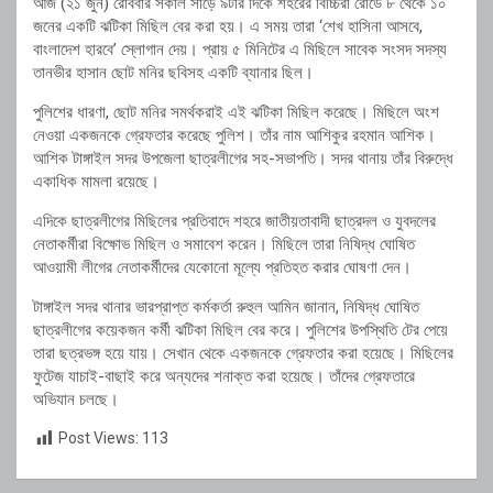
আজ (২১ জুন) রোববার সকাল সাড়ে ৯টার দিকে শহরের বিচ্চিরা রোডে ৮ থেকে ১০
জনের একটি ঝটিকা মিছিল বের করা হয়। এ সময় তারা ‘শেখ হাসিনা আসবে,
বাংলাদেশ হারবে’ স্লোগান দেয়। প্রায় ৫ মিনিটের এ মিছিলে সাবেক সংসদ সদস্য
তানভীর হাসান ছোট মনির ছবিসহ একটি ব্যানার ছিল।
পুলিশের ধারণা, ছোট মনির সমর্থকরাই এই ঝটিকা মিছিল করেছে। মিছিলে অংশ
নেওয়া একজনকে গ্রেফতার করেছে পুলিশ। তাঁর নাম আশিকুর রহমান আশিক।
আশিক টাঙ্গাইল সদর উপজেলা ছাত্রলীগের সহ-সভাপতি। সদর থানায় তাঁর বিরুদ্ধে
একাধিক মামলা রয়েছে।
এদিকে ছাত্রলীগের মিছিলের প্রতিবাদে শহরে জাতীয়তাবাদী ছাত্রদল ও যুবদলের
নেতাকর্মীরা বিক্ষোভ মিছিল ও সমাবেশ করেন। মিছিলে তারা নিষিদ্ধ ঘোষিত
আওয়ামী লীগের নেতাকর্মীদের যেকোনো মূল্যে প্রতিহত করার ঘোষণা দেন।
টাঙ্গাইল সদর থানার ভারপ্রাপ্ত কর্মকর্তা রুহুল আমিন জানান, নিষিদ্ধ ঘোষিত
ছাত্রলীগের কয়েকজন কর্মী ঝটিকা মিছিল বের করে। পুলিশের উপস্থিতি টের পেয়ে
তারা ছত্রভঙ্গ হয়ে যায়। সেখান থেকে একজনকে গ্রেফতার করা হয়েছে। মিছিলের
ফুটেজ যাচাই-বাছাই করে অন্যদের শনাক্ত করা হয়েছে। তাঁদের গ্রেফতারে
অভিযান চলছে।
Post Views:
113