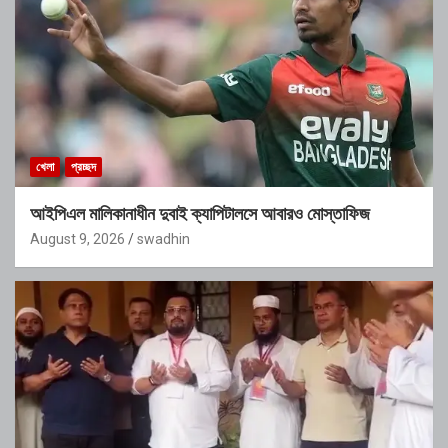
খেলা
প্রচ্ছদ
আইপিএল মালিকানাধীন দুবাই ক্যাপিটালসে আবারও মোস্তাফিজ
August 9, 2026
swadhin