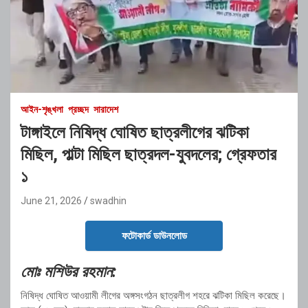
আইন-শৃঙ্খলা
প্রচ্ছদ
সারাদেশ
টাঙ্গাইলে নিষিদ্ধ ঘোষিত ছাত্রলীগের ঝটিকা
মিছিল, পাল্টা মিছিল ছাত্রদল-যুবদলের; গ্রেফতার
১
June 21, 2026
swadhin
ফটোকার্ড ডাউনলোড
মোঃ মশিউর রহমান:
নিষিদ্ধ ঘোষিত আওয়ামী লীগের অঙ্গসংগঠন ছাত্রলীগ শহরে ঝটিকা মিছিল করেছে।