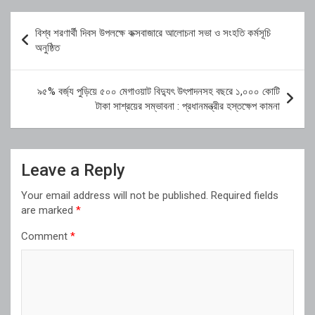
Post
বিশ্ব শরণার্থী দিবস উপলক্ষে কক্সবাজারে আলোচনা সভা ও সংহতি কর্মসূচি
navigation
অনুষ্ঠিত
৯৫% বর্জ্য পুড়িয়ে ৫০০ মেগাওয়াট বিদ্যুৎ উৎপাদনসহ বছরে ১,০০০ কোটি
টাকা সাশ্রয়ের সম্ভাবনা : প্রধানমন্ত্রীর হস্তক্ষেপ কামনা
Leave a Reply
Your email address will not be published.
Required fields
are marked
*
Comment
*