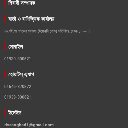
নিবার্হী সম্পাদক
বার্তা ও বাণিজ্যিক কার্যালয়
২৮/সি/৪ শাকের প্লাজা (টয়েনবি রোড) মতিঝিল, ঢাকা-১০০০।
মোবাইল
01939-300621
হোয়াটস্ এ্যাপ
01646-370872
01939-300621
ইমেইল
dssangbad1@gmail.com