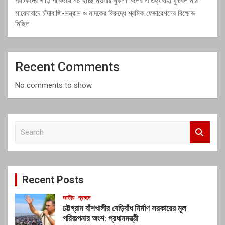
পর্যটকদের গাড়ি পার্কিংয়ে নষ্ট হচ্ছে নওগাঁর ঘুকশী বিলের ঐতিহ্যবাহী ফুটবল মাঠ
সায়েদাবাদে চাঁদাবাজি-সন্ত্রাস ও মাদকের বিরুদ্ধে শ্রমিক ফেডারেশনের বিক্ষোভ
মিছিল
Recent Comments
No comments to show.
S
e
a
r
c
Recent Posts
h
জাতীয়
প্রচ্ছদ
চট্টগ্রাম বাঁশখালীর বেড়িবাঁধ নির্মাণ সরকারের মূল
পরিকল্পনার অংশ: প্রধানমন্ত্রী