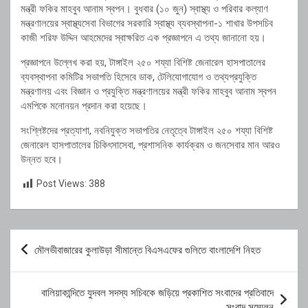
মন্ত্রী ফকির মাহবুব আনাম স্বপন। বুধবার (১০ জুন) স্বাস্থ্য ও পরিবার কল্যাণ
মন্ত্রণালয়ের স্বাস্থ্যসেবা বিভাগের সরকারি স্বাস্থ্য ব্যবস্থাপনা-১ শাখার উপসচিব
কাজী শরিফ উদ্দিন আহমেদের স্বাক্ষরিত এক প্রজ্ঞাপনে এ তথ্য জানানো হয়।
প্রজ্ঞাপনে উল্লেখ করা হয়, টাঙ্গাইল ২৫০ শয্যা বিশিষ্ট জেনারেল হাসপাতালের
ব্যবস্থাপনা কমিটির সভাপতি হিসেবে ডাক, টেলিযোগাযোগ ও তথ্যপ্রযুক্তি
মন্ত্রণালয় এবং বিজ্ঞান ও প্রযুক্তি মন্ত্রণালয়ের মন্ত্রী ফকির মাহবুব আনাম স্বপন
এমপিকে মনোনয়ন প্রদান করা হয়েছে।
সংশ্লিষ্টদের প্রত্যাশা, নবনিযুক্ত সভাপতির নেতৃত্বে টাঙ্গাইল ২৫০ শয্যা বিশিষ্ট
জেনারেল হাসপাতালের চিকিৎসাসেবা, প্রশাসনিক কার্যক্রম ও জনসেবার মান আরও
উন্নত হবে।
Post Views:
388
Post
মৌলভীবাজারের কুলাউড়া সীমান্তে বিএসএফের গুলিতে বাংলাদেশি নিহত
navigation
বালিয়াকান্দিতে যুদবল সদস্য সচিবকে জড়িয়ে প্রকাশিত সংবাদের প্রতিবাদে
সংবাদ সম্মেলন