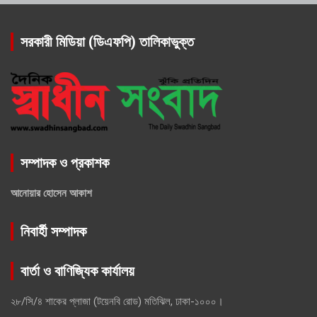
সরকারী মিডিয়া (ডিএফপি) তালিকাভুক্ত
সম্পাদক ও প্রকাশক
আনোয়ার হোসেন আকাশ
নিবার্হী সম্পাদক
বার্তা ও বাণিজ্যিক কার্যালয়
২৮/সি/৪ শাকের প্লাজা (টয়েনবি রোড) মতিঝিল, ঢাকা-১০০০।