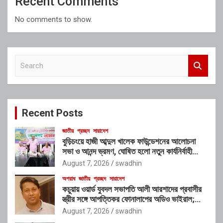
Recent Comments
No comments to show.
S
e
a
r
c
Recent Posts
h
জাতীয়
প্রচ্ছদ
সারাদেশ
বুড়িচংয়ে হাজী আব্দুল খালেক ফাউন্ডেশনের আলোচনা
সভা ও আনন্দ ভ্রমণ, ঘোষিত হলো নতুন কার্যনির্বাহী
কমিটি
August 7, 2026
swadhin
অপরাধ
জাতীয়
প্রচ্ছদ
সারাদেশ
কচুয়ায় ওয়ার্ড যুবদল সভাপতি আলী আরশাদের প্রবাসীর
স্ত্রীর সঙ্গে আপত্তিকর ফোনালাপের অডিও ভাইরাল;
শাস্তির দাবি এলাকাবাসীর
August 7, 2026
swadhin