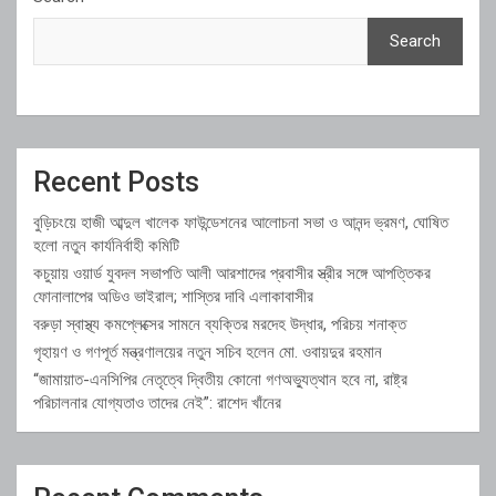
Search
Recent Posts
বুড়িচংয়ে হাজী আব্দুল খালেক ফাউন্ডেশনের আলোচনা সভা ও আনন্দ ভ্রমণ, ঘোষিত
হলো নতুন কার্যনির্বাহী কমিটি
কচুয়ায় ওয়ার্ড যুবদল সভাপতি আলী আরশাদের প্রবাসীর স্ত্রীর সঙ্গে আপত্তিকর
ফোনালাপের অডিও ভাইরাল; শাস্তির দাবি এলাকাবাসীর
বরুড়া স্বাস্থ্য কমপ্লেক্সের সামনে ব্যক্তির মরদেহ উদ্ধার, পরিচয় শনাক্ত
গৃহায়ণ ও গণপূর্ত মন্ত্রণালয়ের নতুন সচিব হলেন মো. ওবায়দুর রহমান
“জামায়াত-এনসিপির নেতৃত্বে দ্বিতীয় কোনো গণঅভ্যুত্থান হবে না, রাষ্ট্র
পরিচালনার যোগ্যতাও তাদের নেই”: রাশেদ খাঁনের