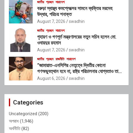
জাতীয়
প্রচ্ছদ
সারাদেশ
বরুড়া স্বাস্থ্য কমপ্লেক্সের সামনে ব্যক্তির মরদেহ
উদ্ধার, পরিচয় শনাক্ত
August 7, 2026
swadhin
জাতীয়
প্রচ্ছদ
সারাদেশ
গৃহায়ণ ও গণপূর্ত মন্ত্রণালয়ের নতুন সচিব হলেন মো.
ওবায়দুর রহমান
August 7, 2026
swadhin
জাতীয়
প্রচ্ছদ
রাজনীতি
সারাদেশ
“জামায়াত-এনসিপির নেতৃত্বে দ্বিতীয় কোনো
গণঅভ্যুত্থান হবে না, রাষ্ট্র পরিচালনার যোগ্যতাও তাদের
নেই”: রাশেদ খাঁনের
August 6, 2026
swadhin
Categories
Uncategorized
(200)
অপরাধ
(1,946)
অর্থনীতি
(82)