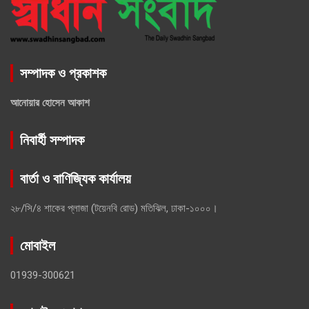
সম্পাদক ও প্রকাশক
আনোয়ার হোসেন আকাশ
নিবার্হী সম্পাদক
বার্তা ও বাণিজ্যিক কার্যালয়
২৮/সি/৪ শাকের প্লাজা (টয়েনবি রোড) মতিঝিল, ঢাকা-১০০০।
মোবাইল
01939-300621