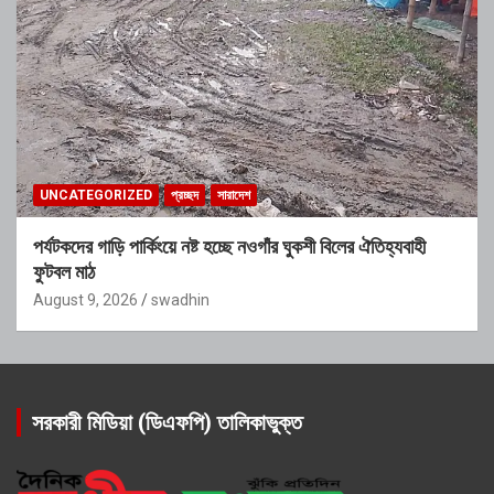
UNCATEGORIZED
প্রচ্ছদ
সারাদেশ
পর্যটকদের গাড়ি পার্কিংয়ে নষ্ট হচ্ছে নওগাঁর ঘুকশী বিলের ঐতিহ্যবাহী
ফুটবল মাঠ
August 9, 2026
swadhin
সরকারী মিডিয়া (ডিএফপি) তালিকাভুক্ত