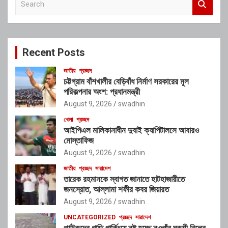
e
a
r
c
Recent Posts
h
জাতীয়
প্রচ্ছদ
চট্টগ্রাম বাঁশখালীর বেড়িবাঁধ নির্মাণ সরকারের মূল
পরিকল্পনার অংশ: প্রধানমন্ত্রী
August 9, 2026
swadhin
খেলা
প্রচ্ছদ
আইপিএল মালিকানাধীন দুবাই ক্যাপিটালসে আবারও
মোস্তাফিজ
August 9, 2026
swadhin
জাতীয়
প্রচ্ছদ
সারাদেশ
তারেক রহমানকে স্বাগত জানাতে হাটহাজারীতে
জনস্রোত, আল্লামা শফীর কবর জিয়ারত
August 9, 2026
swadhin
UNCATEGORIZED
প্রচ্ছদ
সারাদেশ
পর্যটকদের গাড়ি পার্কিংয়ে নষ্ট হচ্ছে নওগাঁর ঘুকশী বিলের