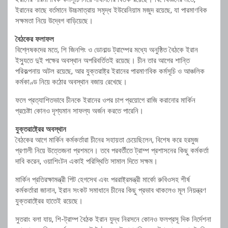
ইরানের কাছে বর্তমানে উচ্চমাত্রায় সমৃদ্ধ ইউরেনিয়াম মজুদ রয়েছে, যা পারমাণবিক
সক্ষমতা নিয়ে উদ্বেগ বাড়িয়েছে।
বৈঠকের ফলাফল
বিশ্লেষকদের মতে, শি জিনপিং ও ডোনাল্ড ট্রাম্পের মধ্যে অনুষ্ঠিত বৈঠকে ইরান
ইস্যুতে দুই পক্ষের অবস্থান অপরিবর্তিতই রয়েছে। চীন তার আগের শান্তি
পরিকল্পনায় অটল রয়েছে, আর যুক্তরাষ্ট্র ইরানের পারমাণবিক কর্মসূচি ও আঞ্চলিক
কর্মকাণ্ড নিয়ে কঠোর অবস্থান বজায় রেখেছে।
ফলে প্রত্যাশিতভাবে চীনকে ইরানের ওপর চাপ প্রয়োগে রাজি করানোর মার্কিন
প্রচেষ্টা কোনও দৃশ্যমান সাফল্য অর্জন করতে পারেনি।
যুক্তরাষ্ট্রের অবস্থান
বৈঠকের আগে মার্কিন কর্মকর্তারা চীনের সহায়তা চেয়েছিলেন, বিশেষ করে হরমুজ
প্রণালী নিয়ে উত্তেজনা প্রশমনে। তবে পরবর্তীতে ট্রাম্প প্রশাসনের কিছু কর্মকর্তা
দাবি করেন, ওয়াশিংটন একাই পরিস্থিতি সামাল দিতে সক্ষম।
মার্কিন প্রতিরক্ষামন্ত্রী পিট হেগসেথ এবং পররাষ্ট্রমন্ত্রী মার্কো রুবিওসহ শীর্ষ
কর্মকর্তারা জানান, ইরান সংকট সমাধানে চীনের কিছু প্রভাব থাকলেও মূল নিয়ন্ত্রণ
যুক্তরাষ্ট্রের হাতেই রয়েছে।
সুতরাং বলা যায়, শি-ট্রাম্প বৈঠক ইরান যুদ্ধ নিরসনে কোনও ফলপ্রসূ দিক নির্দেশনা