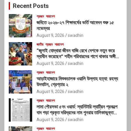
Recent Posts
h
প্রচ্ছদ
সারাদেশ
জবিতে ২০২৬-২৭ শিক্ষাবর্ষের ভর্তি আবেদন শুরু ১৫
নভেম্বর
August 9, 2026
swadhin
জাতীয়
প্রচ্ছদ
সারাদেশ
“জুলাই যোদ্ধারা জীবন বাজি রেখে দেশকে নতুন করে
স্বাধীন করেছেন” শহীদ পরিবারদের পাশে থাকার অঙ্গীকার
গণপূর্তমন্ত্রীর
August 9, 2026
swadhin
প্রচ্ছদ
সারাদেশ
আড়াইহাজারে মিশুকচালক ওয়ালি উল্লাহ হত্যা: রহস্য
উদঘাটন, গ্রেপ্তার ২
August 9, 2026
swadhin
প্রচ্ছদ
সারাদেশ
লামা পৌরসভা ৫নং ওয়ার্ড: স্যানিটারি ল্যাট্রিন প্রকল্পে
বাদ পড়া প্রকৃত দরিদ্রদের নাম পুনরায় তালিকাভুক্ত
করার আহ্বান
August 9, 2026
swadhin
প্রচ্ছদ
সারাদেশ