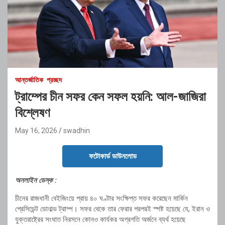
আন্তর্জাতিক
প্রচ্ছদ
ট্রাম্পের চীন সফর কেন সফল হয়নি: আল-জাজিরা
বিশ্লেষণ
May 16, 2026
swadhin
ফটোকার্ড ডাউনলোড
অনলাইন ডেস্ক :
চীনের রাজধানী বেইজিংয়ে প্রায় ৪০ ঘণ্টার সংক্ষিপ্ত সফর করেছেন মার্কিন
প্রেসিডেন্ট ডোনাল্ড ট্রাম্প। সফর থেকে তার ফেরার পরপরই স্পষ্ট হয়েছে যে, ইরান ও
যুক্তরাষ্ট্রের সংঘাত নিরসনে কোনও কার্যকর অগ্রগতি অর্জনে ব্যর্থ হয়েছে