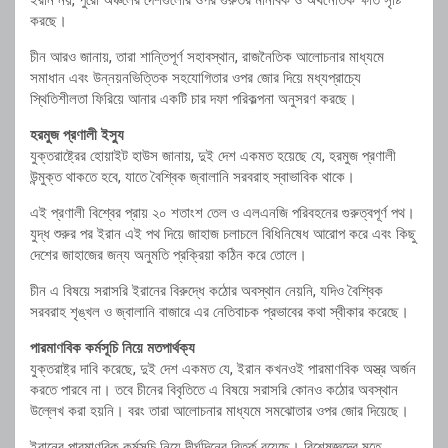
ইরান নয়, পুরো অঞ্চলের দেশগুলোর ওপর গুরুতর মানবিক ও অর্থনৈতিক ক্ষতি সৃষ্টি
করছে।
চীন আরও জানায়, তারা শান্তিপূর্ণ সহাবস্থান, রাজনৈতিক আলোচনার মাধ্যমে
সমাধান এবং উন্নয়নভিত্তিক সহযোগিতার ওপর জোর দিয়ে মধ্যপ্রাচ্যে
স্থিতিশীলতা ফিরিয়ে আনার একটি চার দফা পরিকল্পনা অনুসরণ করছে।
হরমুজ প্রণালী ইস্যু
যুক্তরাষ্ট্রের হোয়াইট হাউস জানায়, দুই দেশ একমত হয়েছে যে, হরমুজ প্রণালী
উন্মুক্ত থাকতে হবে, যাতে বৈশ্বিক জ্বালানি সরবরাহ স্বাভাবিক থাকে।
এই প্রণালী বিশ্বের প্রায় ২০ শতাংশ তেল ও এলএনজি পরিবহনের গুরুত্বপূর্ণ পথ।
যুদ্ধ শুরুর পর ইরান এই পথ দিয়ে জাহাজ চলাচলে বিধিনিষেধ আরোপ করে এবং কিছু
দেশের জাহাজের জন্য অনুমতি প্রক্রিয়া কঠিন করে তোলে।
চীন এ বিষয়ে সরাসরি ইরানের বিরুদ্ধে কঠোর অবস্থান নেয়নি, যদিও বৈশ্বিক
সরবরাহ শৃঙ্খল ও জ্বালানি বাজারে এর নেতিবাচক প্রভাবের কথা স্বীকার করেছে।
পারমাণবিক কর্মসূচি নিয়ে মতপার্থক্য
যুক্তরাষ্ট্র দাবি করেছে, দুই দেশ একমত যে, ইরান কখনওই পারমাণবিক অস্ত্র অর্জন
করতে পারবে না। তবে চীনের বিবৃতিতে এ বিষয়ে সরাসরি কোনও কঠোর অবস্থান
উল্লেখ করা হয়নি। বরং তারা আলোচনার মাধ্যমে সমঝোতার ওপর জোর দিয়েছে।
ইরানের পারমাণবিক কর্মসূচি নিয়ে দীর্ঘদিনের বিতর্ক রয়েছে। বিশেষজ্ঞদের মতে,