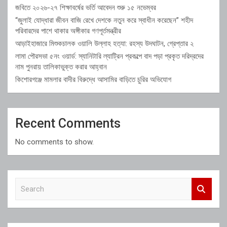
জবিতে ২০২৬-২৭ শিক্ষাবর্ষের ভর্তি আবেদন শুরু ১৫ নভেম্বর
“জুলাই যোদ্ধারা জীবন বাজি রেখে দেশকে নতুন করে স্বাধীন করেছেন” শহীদ
পরিবারদের পাশে থাকার অঙ্গীকার গণপূর্তমন্ত্রীর
আড়াইহাজারে মিশুকচালক ওয়ালি উল্লাহ হত্যা: রহস্য উদঘাটন, গ্রেপ্তার ২
লামা পৌরসভা ৫নং ওয়ার্ড: স্যানিটারি ল্যাট্রিন প্রকল্পে বাদ পড়া প্রকৃত দরিদ্রদের
নাম পুনরায় তালিকাভুক্ত করার আহ্বান
কিশোরগঞ্জে মামলার বাদীর বিরুদ্ধে আসামির বাড়িতে চুরির অভিযোগ
Recent Comments
No comments to show.
S
e
a
r
c