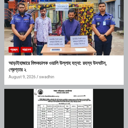
প্রচ্ছদ
সারাদেশ
আড়াইহাজারে মিশুকচালক ওয়ালি উল্লাহ হত্যা: রহস্য উদঘাটন,
গ্রেপ্তার ২
August 9, 2026
swadhin