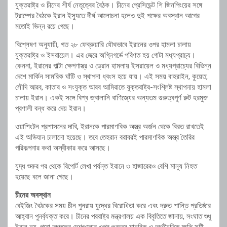
যুক্তরাষ্ট্র ও চীনের শীর্ষ নেতৃত্বের বৈঠক। চীনের প্রেসিডেন্ট শি জিনপিংয়ের সঙ্গে
ট্রাম্পের বৈঠকে ইরান ইস্যুতে দীর্ঘ আলোচনা হলেও দুই পক্ষের অবস্থান আগের
মতোই ভিন্ন রয়ে গেছে।
বিশ্লেষণ অনুযায়ী, গত ২৮ ফেব্রুয়ারি যৌথভাবে ইরানের ওপর হামলা চালায়
যুক্তরাষ্ট্র ও ইসরায়েল। এর জেরে অগ্নিগর্ভে পরিণত হয় গোটা মধ্যপ্রাচ্য।
কেননা, ইরানের পাল্টা ক্ষেপণাস্ত্র ও ড্রোন হামলায় ইসরায়েল ও মধ্যপ্রাচ্যের বিভিন্ন
দেশে মার্কিন সামরিক ঘাঁটি ও স্থাপনা ধ্বংস হয়ে যায়। এই সময় বাহরাইন, কুয়েত,
সৌদি আরব, কাতার ও সংযুক্ত আরব আমিরাতে যুক্তরাষ্ট্র-সংশ্লিষ্ট স্থাপনায় হামলা
চালায় ইরান। একই সঙ্গে বিশ্ব জ্বালানি বাণিজ্যের অন্যতম গুরুত্বপূর্ণ রুট হরমুজ
প্রণালী বন্ধ করে দেয় ইরান।
ওয়াশিংটন প্রশাসনের দাবি, ইরানকে পারমাণবিক অস্ত্র অর্জন থেকে বিরত রাখতেই
এই অভিযান চালানো হয়েছে। তবে তেহরান বরাবরই পারমাণবিক অস্ত্র তৈরির
পরিকল্পনার কথা অস্বীকার করে আসছে।
যুদ্ধ শুরুর পর থেকে রিপোর্ট লেখা পর্যন্ত ইরানে ৩ হাজারেরও বেশি মানুষ নিহত
হয়েছে বলে জানা গেছে।
চীনের অবস্থান
বেইজিং বৈঠকের সময় চীন পুনরায় যুদ্ধের বিরোধিতা করে এবং দ্রুত শান্তি প্রতিষ্ঠার
আহ্বান পুনর্ব্যক্ত করে। চীনের পররাষ্ট্র মন্ত্রণালয় এক বিবৃতিতে জানায়, সংঘাত শুধু