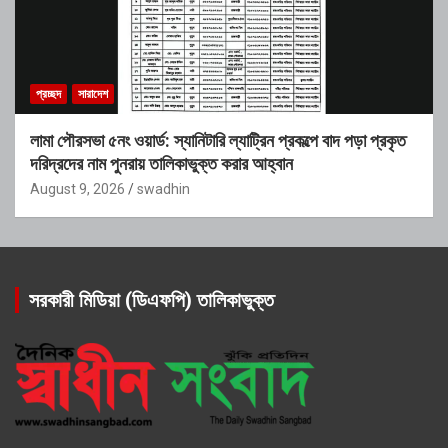
প্রচ্ছদ
সারাদেশ
লামা পৌরসভা ৫নং ওয়ার্ড: স্যানিটারি ল্যাট্রিন প্রকল্পে বাদ পড়া প্রকৃত
দরিদ্রদের নাম পুনরায় তালিকাভুক্ত করার আহ্বান
August 9, 2026
swadhin
সরকারী মিডিয়া (ডিএফপি) তালিকাভুক্ত