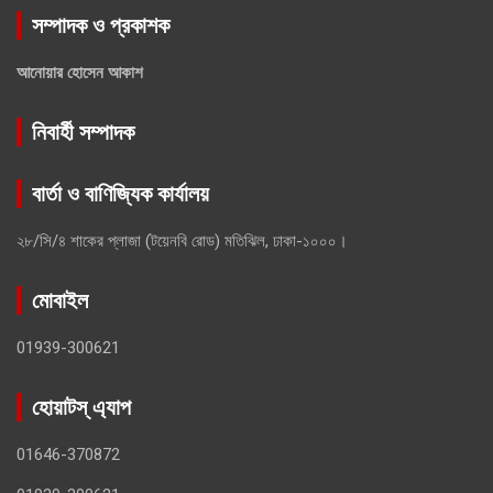
সম্পাদক ও প্রকাশক
আনোয়ার হোসেন আকাশ
নিবার্হী সম্পাদক
বার্তা ও বাণিজ্যিক কার্যালয়
২৮/সি/৪ শাকের প্লাজা (টয়েনবি রোড) মতিঝিল, ঢাকা-১০০০।
মোবাইল
01939-300621
হোয়াটস্ এ্যাপ
01646-370872