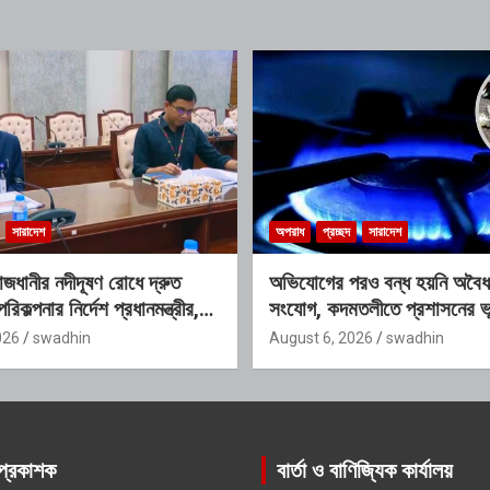
সারাদেশ
অপরাধ
প্রচ্ছদ
সারাদেশ
 রাজধানীর নদীদূষণ রোধে দ্রুত
অভিযোগের পরও বন্ধ হয়নি অবৈধ 
রিকল্পনার নির্দেশ প্রধানমন্ত্রীর,
সংযোগ, কদমতলীতে প্রশাসনের ভূ
আন্তঃসংস্থা সমন্বয় কমিটি
প্রশ্ন
026
swadhin
August 6, 2026
swadhin
প্রকাশক
বার্তা ও বাণিজ্যিক কার্যালয়