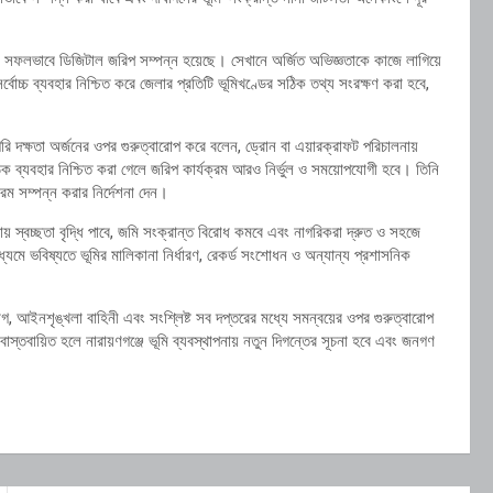
রে সফলভাবে ডিজিটাল জরিপ সম্পন্ন হয়েছে। সেখানে অর্জিত অভিজ্ঞতাকে কাজে লাগিয়ে
োচ্চ ব্যবহার নিশ্চিত করে জেলার প্রতিটি ভূমিখণ্ডের সঠিক তথ্য সংরক্ষণ করা হবে,
গরি দক্ষতা অর্জনের ওপর গুরুত্বারোপ করে বলেন, ড্রোন বা এয়ারক্রাফট পরিচালনায়
সঠিক ব্যবহার নিশ্চিত করা গেলে জরিপ কার্যক্রম আরও নির্ভুল ও সময়োপযোগী হবে। তিনি
্রম সম্পন্ন করার নির্দেশনা দেন।
নায় স্বচ্ছতা বৃদ্ধি পাবে, জমি সংক্রান্ত বিরোধ কমবে এবং নাগরিকরা দ্রুত ও সহজে
্যমে ভবিষ্যতে ভূমির মালিকানা নির্ধারণ, রেকর্ড সংশোধন ও অন্যান্য প্রশাসনিক
গ, আইনশৃঙ্খলা বাহিনী এবং সংশ্লিষ্ট সব দপ্তরের মধ্যে সমন্বয়ের ওপর গুরুত্বারোপ
াস্তবায়িত হলে নারায়ণগঞ্জে ভূমি ব্যবস্থাপনায় নতুন দিগন্তের সূচনা হবে এবং জনগণ