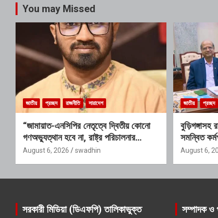
You may Missed
জাতীয়
প্রচ্ছদ
রাজনীতি
সারাদেশ
জাতীয়
প্রচ্ছদ
“জামায়াত-এনসিপির নেতৃত্বে দ্বিতীয় কোনো
বুড়িগঙ্গাসহ
গণঅভ্যুত্থান হবে না, রাষ্ট্র পরিচালনার
সমন্বিত কর্মপ
যোগ্যতাও তাদের নেই”: রাশেদ খাঁনের
গঠিত হচ্ছে 
August 6, 2026
swadhin
August 6, 2
সরকারী মিডিয়া (ডিএফপি) তালিকাভুক্ত
সম্পাদক ও 