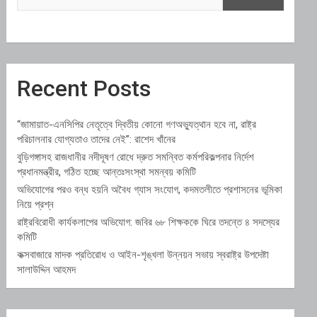
Recent Posts
“জামায়াত-এনসিপির নেতৃত্বে দ্বিতীয় কোনো গণঅভ্যুত্থান হবে না, রাষ্ট্র
পরিচালনার যোগ্যতাও তাদের নেই”: রাশেদ খাঁনের
বুড়িগঙ্গাসহ রাজধানীর নদীদূষণ রোধে দ্রুত সমন্বিত কর্মপরিকল্পনার নির্দেশ
প্রধানমন্ত্রীর, গঠিত হচ্ছে আন্তঃসংস্থা সমন্বয় কমিটি
অভিযোগের পরও বন্ধ হয়নি অবৈধ গ্যাস সংযোগ, কদমতলীতে প্রশাসনের ভূমিকা
নিয়ে প্রশ্ন
রাষ্ট্রবিরোধী কার্যকলাপের অভিযোগ: জবির ৬৮ শিক্ষককে ঘিরে তদন্তে ৪ সদস্যের
কমিটি
কক্সবাজারে মাদক প্রতিরোধ ও আইন-শৃঙ্খলা উন্নয়ন সভায় স্বরাষ্ট্র উপদেষ্টা
সালাউদ্দিন আহমদ