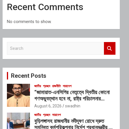
Recent Comments
No comments to show.
S
e
a
r
c
Recent Posts
h
জাতীয়
প্রচ্ছদ
রাজনীতি
সারাদেশ
“জামায়াত-এনসিপির নেতৃত্বে দ্বিতীয় কোনো
গণঅভ্যুত্থান হবে না, রাষ্ট্র পরিচালনার
যোগ্যতাও তাদের নেই”: রাশেদ খাঁনের
August 6, 2026
swadhin
জাতীয়
প্রচ্ছদ
সারাদেশ
বুড়িগঙ্গাসহ রাজধানীর নদীদূষণ রোধে দ্রুত
সমন্বিত কর্মপরিকল্পনার নির্দেশ প্রধানমন্ত্রীর,