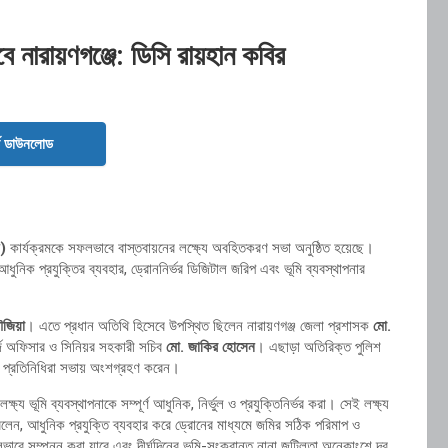
ে নারায়ণগঞ্জে: ডিসি রায়হান কবির
ড ডাউনলোড
স)
কার্যক্রমকে সফলভাবে বাস্তবায়নের লক্ষ্যে অবহিতকরণ সভা অনুষ্ঠিত হয়েছে।
ুনিক প্রযুক্তির ব্যবহার, ড্রোননির্ভর ডিজিটাল জরিপ এবং ভূমি ব্যবস্থাপনার
ৌজিয়া
। এতে প্রধান অতিথি হিসেবে উপস্থিত ছিলেন নারায়ণগঞ্জ জেলা প্রশাসক
মো.
র্জ অফিসার ও সিনিয়র সহকারী সচিব
মো. জাকির হোসেন
। এছাড়া অতিরিক্ত পুলিশ
রের প্রতিনিধিরা সভায় অংশগ্রহণ করেন।
য ভূমি ব্যবস্থাপনাকে সম্পূর্ণ আধুনিক, নির্ভুল ও প্রযুক্তিনির্ভর করা। সেই লক্ষ্য
বলেন, আধুনিক প্রযুক্তি ব্যবহার করে ড্রোনের মাধ্যমে জমির সঠিক পরিমাপ ও
ুলভাবে সম্পন্ন করা যাবে এবং দীর্ঘদিনের ভূমি-সংক্রান্ত নানা জটিলতা অনেকাংশে দূর