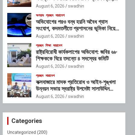
গঠিত হচ্ছে আন্তঃসংস্থা সমন্বয় কমিটি
August 6, 2026
swadhin
অপরাধ
প্রচ্ছদ
সারাদেশ
অভিযোগের পরও বন্ধ হয়নি অবৈধ গ্যাস
সংযোগ, কদমতলীতে প্রশাসনের ভূমিকা নিয়ে
প্রশ্ন
August 6, 2026
swadhin
প্রচ্ছদ
শিক্ষা
সারাদেশ
রাষ্ট্রবিরোধী কার্যকলাপের অভিযোগ: জবির ৬৮
শিক্ষককে ঘিরে তদন্তে ৪ সদস্যের কমিটি
August 6, 2026
swadhin
প্রচ্ছদ
সারাদেশ
কক্সবাজারে মাদক প্রতিরোধ ও আইন-শৃঙ্খলা
উন্নয়ন সভায় স্বরাষ্ট্র উপদেষ্টা সালাউদ্দিন
আহমদ
August 6, 2026
swadhin
Categories
Uncategorized
(200)