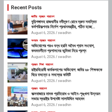
c
Recent Posts
h
জাতীয়
প্রচ্ছদ
সারাদেশ
বুড়িগঙ্গাসহ রাজধানীর নদীদূষণ রোধে দ্রুত সমন্বিত
কর্মপরিকল্পনার নির্দেশ প্রধানমন্ত্রীর, গঠিত হচ্ছে
আন্তঃসংস্থা সমন্বয় কমিটি
August 6, 2026
swadhin
অপরাধ
প্রচ্ছদ
সারাদেশ
অভিযোগের পরও বন্ধ হয়নি অবৈধ গ্যাস সংযোগ,
কদমতলীতে প্রশাসনের ভূমিকা নিয়ে প্রশ্ন
August 6, 2026
swadhin
প্রচ্ছদ
শিক্ষা
সারাদেশ
রাষ্ট্রবিরোধী কার্যকলাপের অভিযোগ: জবির ৬৮ শিক্ষককে
ঘিরে তদন্তে ৪ সদস্যের কমিটি
August 6, 2026
swadhin
প্রচ্ছদ
সারাদেশ
কক্সবাজারে মাদক প্রতিরোধ ও আইন-শৃঙ্খলা উন্নয়ন
সভায় স্বরাষ্ট্র উপদেষ্টা সালাউদ্দিন আহমদ
August 6, 2026
swadhin