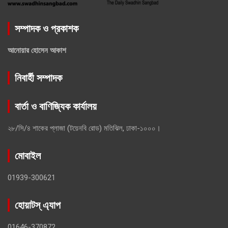
সম্পাদক ও প্রকাশক
আনোয়ার হোসেন আকাশ
নিবার্হী সম্পাদক
বার্তা ও বাণিজ্যিক কার্যালয়
২৮/সি/৪ শাকের প্লাজা (টয়েনবি রোড) মতিঝিল, ঢাকা-১০০০।
মোবাইল
01939-300621
হোয়াটস্ এ্যাপ
01646-370872