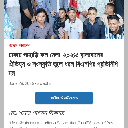
প্রচ্ছদ
সারাদেশ
ঢাকায় পাহাড়ি ফল মেলা-২০২৬: বান্দরবানের
ঐতিহ্য ও সংস্কৃতি তুলে ধরল বিএনপির প্রতিনিধি
দল
June 28, 2026
swadhin
ফটোকার্ড ডাউনলোড
মোঃ শামীম হোসেন সিকদার:
পার্বত্য চট্টগ্রাম বিষয়ক মন্ত্রণালয়ের উদ্যোগে রাজধানীর বেইলি রোডে অবস্থিত