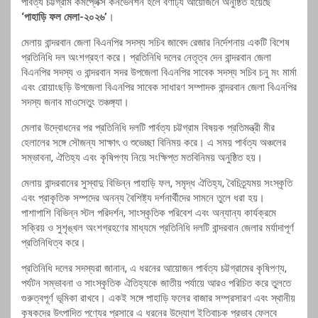
পার্বত্য চট্টগ্রাম কমপ্লেক্স কনভেনশন হলে বর্ণাঢ্য আয়োজনে অনুষ্ঠিত হয়েছে
‘পাহাড়ি ফল মেলা-২০২৬’
।
মেলায় বান্দরবান জেলা বিএনপির সদস্য সচিব জাবেদ রেজার নির্দেশনায় একটি বিশেষ
প্রতিনিধি দল অংশগ্রহণ করে। প্রতিনিধি দলের নেতৃত্ব দেন বান্দরবান জেলা
বিএনপির সদস্য ও বান্দরবান সদর উপজেলা বিএনপির সাবেক সদস্য সচিব চনু মং মার্মা
এবং রোয়াংছড়ি উপজেলা বিএনপির সাবেক সাধারণ সম্পাদক বান্দরবান জেলা বিএনপির
সদস্য জনাব মাওসেতুং তঞ্চঙ্গ্যা।
মেলার উদ্বোধনের পর প্রতিনিধি দলটি পার্বত্য চট্টগ্রাম বিষয়ক প্রতিমন্ত্রী মীর
হেলালের সঙ্গে সৌজন্য সাক্ষাৎ ও শুভেচ্ছা বিনিময় করে। এ সময় পার্বত্য অঞ্চলের
সম্ভাবনা, ঐতিহ্য এবং কৃষিপণ্য নিয়ে সংক্ষিপ্ত মতবিনিময় অনুষ্ঠিত হয়।
মেলায় বান্দরবানের সুস্বাদু বিভিন্ন পাহাড়ি ফল, সমৃদ্ধ ঐতিহ্য, বৈচিত্র্যময় সংস্কৃতি
এবং প্রাকৃতিক সম্পদের অনন্য বৈশিষ্ট্য দর্শনার্থীদের সামনে তুলে ধরা হয়।
পাশাপাশি বিভিন্ন স্টল পরিদর্শন, সাংস্কৃতিক পরিবেশ এবং অন্যান্য কার্যক্রমে
সক্রিয় ও সুশৃঙ্খল অংশগ্রহণের মাধ্যমে প্রতিনিধি দলটি বান্দরবান জেলার মর্যাদাপূর্ণ
প্রতিনিধিত্ব করে।
প্রতিনিধি দলের সদস্যরা জানান, এ ধরনের আয়োজন পার্বত্য চট্টগ্রামের কৃষিপণ্য,
পর্যটন সম্ভাবনা ও সাংস্কৃতিক ঐতিহ্যকে জাতীয় পর্যায়ে আরও পরিচিত করে তুলতে
গুরুত্বপূর্ণ ভূমিকা রাখবে। একই সঙ্গে পাহাড়ি ফলের বাজার সম্প্রসারণ এবং স্থানীয়
কৃষকদের উৎপাদিত পণ্যের প্রসারে এ ধরনের উদ্যোগ ইতিবাচক প্রভাব ফেলবে