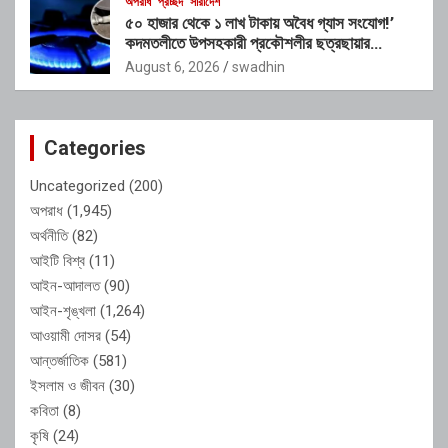
অপরাধ
প্রচ্ছদ
সারাদেশ
৫০ হাজার থেকে ১ লাখ টাকায় অবৈধ গ্যাস সংযোগ!’
কদমতলীতে উপসহকারী প্রকৌশলীর ছত্রছায়ার
অভিযোগ
August 6, 2026
swadhin
Categories
Uncategorized
(200)
অপরাধ
(1,945)
অর্থনীতি
(82)
আইটি বিশ্ব
(11)
আইন-আদালত
(90)
আইন-শৃঙ্খলা
(1,264)
আওয়ামী দোসর
(54)
আন্তর্জাতিক
(581)
ইসলাম ও জীবন
(30)
কবিতা
(8)
কৃষি
(24)