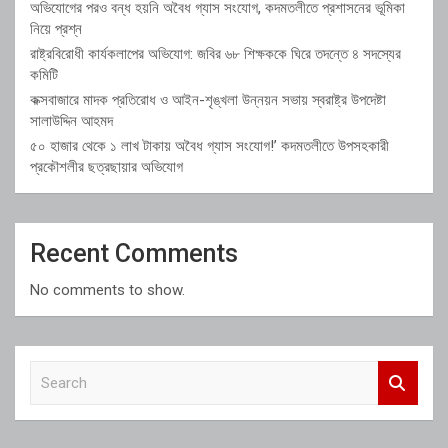
অভিযোগের পরও বন্ধ হয়নি অবৈধ গ্যাস সংযোগ, কদমতলীতে প্রশাসনের ভূমিকা
নিয়ে প্রশ্ন
রাষ্ট্রবিরোধী কার্যকলাপের অভিযোগ: জবির ৬৮ শিক্ষককে ঘিরে তদন্তে ৪ সদস্যের
কমিটি
কক্সবাজারে মাদক প্রতিরোধ ও আইন-শৃঙ্খলা উন্নয়ন সভায় স্বরাষ্ট্র উপদেষ্টা
সালাউদ্দিন আহমদ
৫০ হাজার থেকে ১ লাখ টাকায় অবৈধ গ্যাস সংযোগ!’ কদমতলীতে উপসহকারী
প্রকৌশলীর ছত্রছায়ার অভিযোগ
Recent Comments
No comments to show.
S
e
a
r