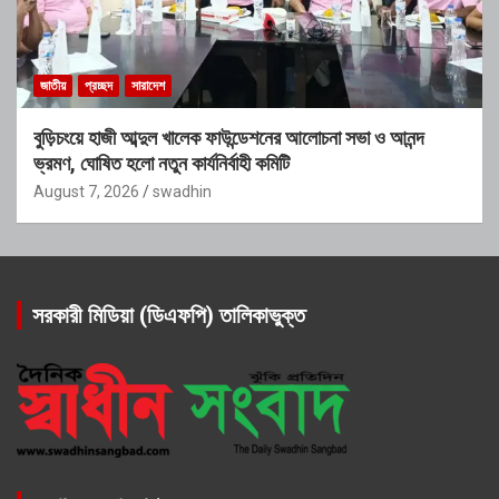
জাতীয়
প্রচ্ছদ
সারাদেশ
বুড়িচংয়ে হাজী আব্দুল খালেক ফাউন্ডেশনের আলোচনা সভা ও আনন্দ
ভ্রমণ, ঘোষিত হলো নতুন কার্যনির্বাহী কমিটি
August 7, 2026
swadhin
সরকারী মিডিয়া (ডিএফপি) তালিকাভুক্ত