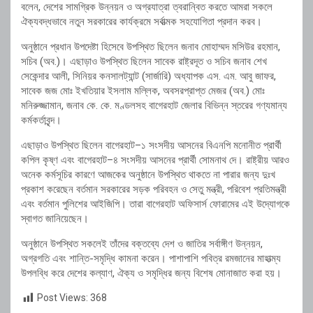
বলেন, দেশের সামগ্রিক উন্নয়ন ও অগ্রযাত্রা ত্বরান্বিত করতে আমরা সকলে
ঐক্যবদ্ধভাবে নতুন সরকারের কার্যক্রমে সর্বাত্মক সহযোগিতা প্রদান করব।
অনুষ্ঠানে প্রধান উপদেষ্টা হিসেবে উপস্থিত ছিলেন জনাব মোহাম্মদ মসিউর রহমান,
সচিব (অব.)। এছাড়াও উপস্থিত ছিলেন সাবেক রাষ্ট্রদূত ও সচিব জনাব শেখ
সেকেন্দার আলী, সিনিয়র কনসালট্যান্ট (সার্জারি) অধ্যাপক এস. এম. আবু জাফর,
সাবেক জজ মোঃ ইখতিয়ার ইসলাম মল্লিক, অবসরপ্রাপ্ত মেজর (অব.) মোঃ
মনিরুজ্জামান, জনাব কে. কে. মণ্ডলসহ বাগেরহাট জেলার বিভিন্ন স্তরের গণ্যমান্য
কর্মকর্তাবৃন্দ।
এছাড়াও উপস্থিত ছিলেন বাগেরহাট–১ সংসদীয় আসনের বিএনপি মনোনীত প্রার্থী
কপিল কৃষ্ণ এবং বাগেরহাট–৪ সংসদীয় আসনের প্রার্থী সোমনাথ দে। রাষ্ট্রীয় আরও
অনেক কর্মসূচির কারণে আজকের অনুষ্ঠানে উপস্থিত থাকতে না পারার জন্য দুঃখ
প্রকাশ করেছেন বর্তমান সরকারের সড়ক পরিবহন ও সেতু মন্ত্রী, পরিবেশ প্রতিমন্ত্রী
এবং বর্তমান পুলিশের আইজিপি। তারা বাগেরহাট অফিসার্স ফোরামের এই উদ্যোগকে
স্বাগত জানিয়েছেন।
অনুষ্ঠানে উপস্থিত সকলেই তাঁদের বক্তব্যে দেশ ও জাতির সর্বাঙ্গীণ উন্নয়ন,
অগ্রগতি এবং শান্তি-সমৃদ্ধি কামনা করেন। পাশাপাশি পবিত্র রমজানের মাহাত্ম্য
উপলব্ধি করে দেশের কল্যাণ, ঐক্য ও সমৃদ্ধির জন্য বিশেষ মোনাজাত করা হয়।
Post Views:
368