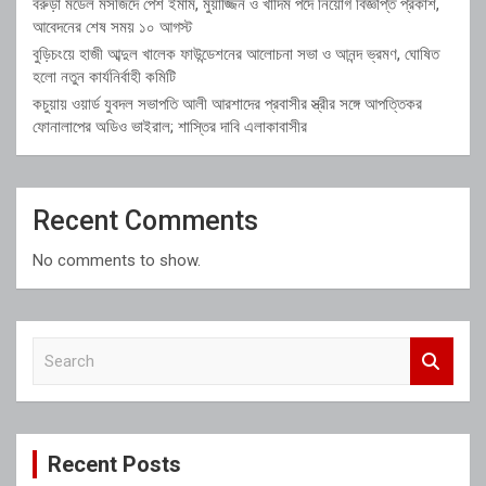
বরুড়া মডেল মসজিদে পেশ ইমাম, মুয়াজ্জিন ও খাদিম পদে নিয়োগ বিজ্ঞপ্তি প্রকাশ,
আবেদনের শেষ সময় ১০ আগস্ট
বুড়িচংয়ে হাজী আব্দুল খালেক ফাউন্ডেশনের আলোচনা সভা ও আনন্দ ভ্রমণ, ঘোষিত
হলো নতুন কার্যনির্বাহী কমিটি
কচুয়ায় ওয়ার্ড যুবদল সভাপতি আলী আরশাদের প্রবাসীর স্ত্রীর সঙ্গে আপত্তিকর
ফোনালাপের অডিও ভাইরাল; শাস্তির দাবি এলাকাবাসীর
Recent Comments
No comments to show.
S
e
a
r
c
Recent Posts
h