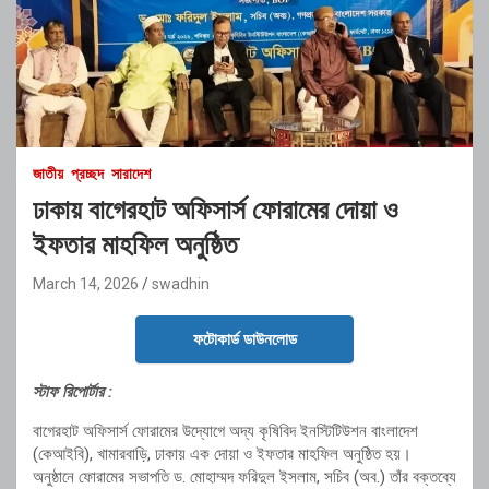
জাতীয়
প্রচ্ছদ
সারাদেশ
ঢাকায় বাগেরহাট অফিসার্স ফোরামের দোয়া ও
ইফতার মাহফিল অনুষ্ঠিত
March 14, 2026
swadhin
ফটোকার্ড ডাউনলোড
স্টাফ রিপোর্টার :
বাগেরহাট অফিসার্স ফোরামের উদ্যোগে অদ্য কৃষিবিদ ইনস্টিটিউশন বাংলাদেশ
(কেআইবি), খামারবাড়ি, ঢাকায় এক দোয়া ও ইফতার মাহফিল অনুষ্ঠিত হয়।
অনুষ্ঠানে ফোরামের সভাপতি ড. মোহাম্মদ ফরিদুল ইসলাম, সচিব (অব.) তাঁর বক্তব্যে