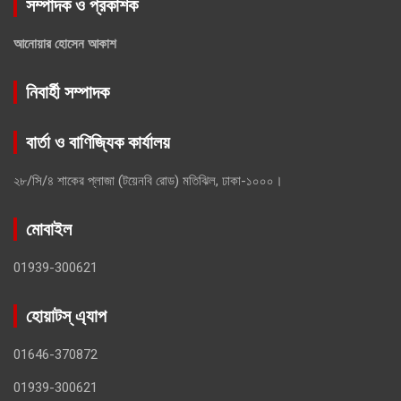
সম্পাদক ও প্রকাশক
আনোয়ার হোসেন আকাশ
নিবার্হী সম্পাদক
বার্তা ও বাণিজ্যিক কার্যালয়
২৮/সি/৪ শাকের প্লাজা (টয়েনবি রোড) মতিঝিল, ঢাকা-১০০০।
মোবাইল
01939-300621
হোয়াটস্ এ্যাপ
01646-370872
01939-300621