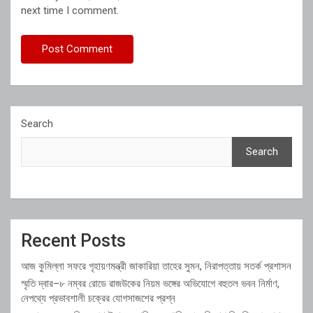
next time I comment.
Search
Search
Recent Posts
আজ কুমিল্লা সফরে গৃহায়ণমন্ত্রী জাকারিয়া তাহের সুমন, নিরাপত্তায় সতর্ক প্রশাসন
স্মৃতি দ্বার–৮ নম্বর রোডে রাজউকের নিয়ম ভঙ্গের অভিযোগে বহুতল ভবন নির্মাণ,
নেপথ্যে প্রভাবশালী চক্রের যোগসাজশের প্রশ্ন