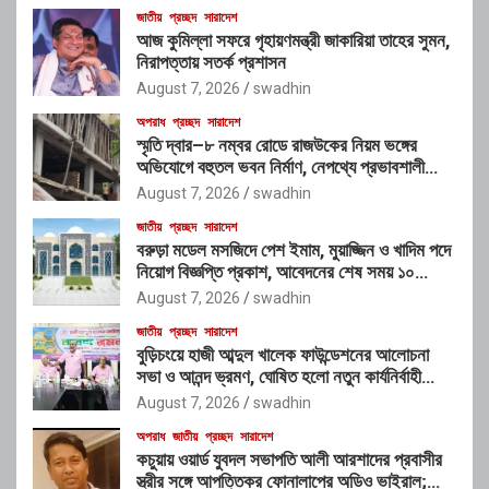
জাতীয়
প্রচ্ছদ
সারাদেশ
আজ কুমিল্লা সফরে গৃহায়ণমন্ত্রী জাকারিয়া তাহের সুমন,
নিরাপত্তায় সতর্ক প্রশাসন
August 7, 2026
swadhin
অপরাধ
প্রচ্ছদ
সারাদেশ
স্মৃতি দ্বার–৮ নম্বর রোডে রাজউকের নিয়ম ভঙ্গের
অভিযোগে বহুতল ভবন নির্মাণ, নেপথ্যে প্রভাবশালী
চক্রের যোগসাজশের প্রশ্ন
August 7, 2026
swadhin
জাতীয়
প্রচ্ছদ
সারাদেশ
বরুড়া মডেল মসজিদে পেশ ইমাম, মুয়াজ্জিন ও খাদিম পদে
নিয়োগ বিজ্ঞপ্তি প্রকাশ, আবেদনের শেষ সময় ১০
আগস্ট
August 7, 2026
swadhin
জাতীয়
প্রচ্ছদ
সারাদেশ
বুড়িচংয়ে হাজী আব্দুল খালেক ফাউন্ডেশনের আলোচনা
সভা ও আনন্দ ভ্রমণ, ঘোষিত হলো নতুন কার্যনির্বাহী
কমিটি
August 7, 2026
swadhin
অপরাধ
জাতীয়
প্রচ্ছদ
সারাদেশ
কচুয়ায় ওয়ার্ড যুবদল সভাপতি আলী আরশাদের প্রবাসীর
স্ত্রীর সঙ্গে আপত্তিকর ফোনালাপের অডিও ভাইরাল;