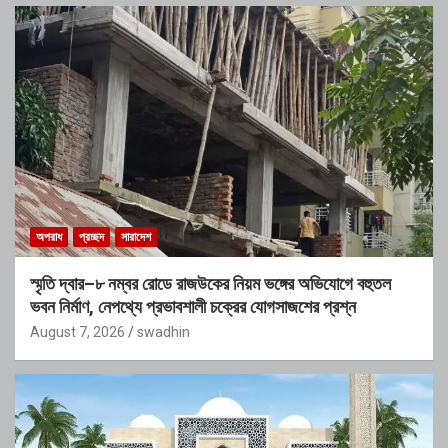
অপরাধ
প্রচ্ছদ
সারাদেশ
স্মৃতি দ্বার–৮ নম্বর রোডে রাজউকের নিয়ম ভঙ্গের অভিযোগে বহুতল
ভবন নির্মাণ, নেপথ্যে প্রভাবশালী চক্রের যোগসাজশের প্রশ্ন
August 7, 2026
swadhin