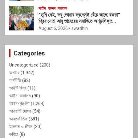
জাতীয়
প্রচ্ছদ
সারাদেশ
“তুমি নেই, তবু তোমার স্বপ্নেই বেঁচে আছে বরুড়া”
প্রিয় নেতা আবু তাহেরের সমাধিতে অশ্রুসিক্ত
শ্রদ্ধাঞ্জলি
August 6, 2026
swadhin
Categories
Uncategorized
(200)
অপরাধ
(1,942)
অর্থনীতি
(82)
আইটি বিশ্ব
(11)
আইন-আদালত
(90)
আইন-শৃঙ্খলা
(1,264)
আওয়ামী দোসর
(54)
আন্তর্জাতিক
(581)
ইসলাম ও জীবন
(30)
কবিতা
(8)