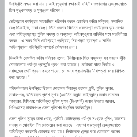
উপস্থিতি লক্ষ্য করা যায়। আইনশৃঙ্খলা রক্ষাকারী বাহিনীর তৎপরতায় কেন্দ্রগুলোতে
ছিল শৃঙ্খলাবদ্ধ ও সুশৃঙ্খল পরিবেশ।
ভোটগ্রহণ কার্যক্রম সরেজমিনে পরিদর্শন করেন
রেজাউল করিম মল্লিক
, সম্মানিত
রেঞ্জ ডিআইজি,
ঢাকা রেঞ্জ
। তিনি জেলার বিভিন্ন গুরুত্বপূর্ণ ভোটকেন্দ্র ঘুরে দেখেন
এবং দায়িত্বপ্রাপ্ত পুলিশ সদস্য ও অন্যান্য আইনশৃঙ্খলা বাহিনীর সঙ্গে মতবিনিময়
করেন। এ সময় তিনি ভোটগ্রহণ প্রক্রিয়া, নিরাপত্তা ব্যবস্থা ও সার্বিক
আইনশৃঙ্খলা পরিস্থিতি সম্পর্কে খোঁজখবর নেন।
ডিআইজি রেজাউল করিম মল্লিক বলেন, “নির্বাচনকে ঘিরে সম্ভাব্য সব ধরনের ঝুঁকি
মোকাবেলায় পর্যাপ্ত প্রস্তুতি গ্রহণ করা হয়েছে। ভোটাররা যাতে নির্ভয়ে ও
স্বাচ্ছন্দ্যে ভোট প্রদান করতে পারেন, সে জন্য প্রয়োজনীয় নিরাপত্তা বলয় নিশ্চিত
করা হয়েছে।”
পরিদর্শনকালে উপস্থিত ছিলেন
মোহাম্মদ মিজানুর রহমান মুন্সী
, পুলিশ সুপার,
নারায়ণগঞ্জ; অতিরিক্ত পুলিশ সুপার (এডমিন অ্যান্ড ফাইন্যান্স) জনাব তাসমিন
আক্তার, পিপিএম; অতিরিক্ত পুলিশ সুপার (ডিএসবি) জনাব ইসরাত জাহান,
পিপিএমসহ নারায়ণগঞ্জ জেলা পুলিশের ঊর্ধ্বতন কর্মকর্তাবৃন্দ।
জেলা পুলিশ সূত্রে জানা গেছে, প্রতিটি ভোটকেন্দ্রে পর্যাপ্ত সংখ্যক পুলিশ, আনসার
সদস্য ও মোবাইল টিম মোতায়েন করা হয়েছে। এছাড়া গুরুত্বপূর্ণ কেন্দ্রগুলোতে
অতিরিক্ত নজরদারি জোরদার করা হয়। নির্বাচনকে কেন্দ্র করে যেকোনো ধরনের