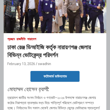
প্রচ্ছদ
রাজনীতি
সারাদেশ
ঢাকা রেঞ্জ ডিআইজি কর্তৃক নারায়ণগঞ্জ জেলার
বিভিন্ন ভোটকেন্দ্র পরিদর্শন
February 13, 2026
swadhin
ফটোকার্ড ডাউনলোড
মোহাম্মদ হোসেন হ্যাপী:
ত্রয়োদশ জাতীয় সংসদ নির্বাচন ও গণভোট–২০২৬ উপলক্ষে
নারায়ণগঞ্জ
জেলায়
কঠোর নিরাপত্তা ব্যবস্থার মধ্য দিয়ে শান্তিপূর্ণ পরিবেশে ভোটগ্রহণ সম্পন্ন
হচ্ছে। নির্বাচনের দিন সকাল থেকেই জেলার বিভিন্ন কেন্দ্রে ভোটারদের স্বতঃস্ফূর্ত