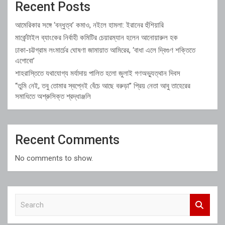
Recent Posts
আমেরিকার সঙ্গে ‘বন্ধুত্ব’ কমাও, নইলে হামলা: ইরানের হুঁশিয়ারি
মার্কেন্টাইল ব্যাংকের নির্বাহী কমিটির চেয়ারম্যান হলেন আনোয়ারুল হক
ঢাকা-চট্টগ্রাম লংমার্চের ঘোষণা জামায়াত আমিরের, ‘বাধা এলে দ্বিগুণ শক্তিতে
এগোবো’
শাহরাস্তিতে যথাযোগ্য মর্যাদায় পালিত হলো জুলাই গণঅভ্যুত্থান দিবস
“তুমি নেই, তবু তোমার স্বপ্নেই বেঁচে আছে বরুড়া” প্রিয় নেতা আবু তাহেরের
সমাধিতে অশ্রুসিক্ত শ্রদ্ধাঞ্জলি
Recent Comments
No comments to show.
S
e
a