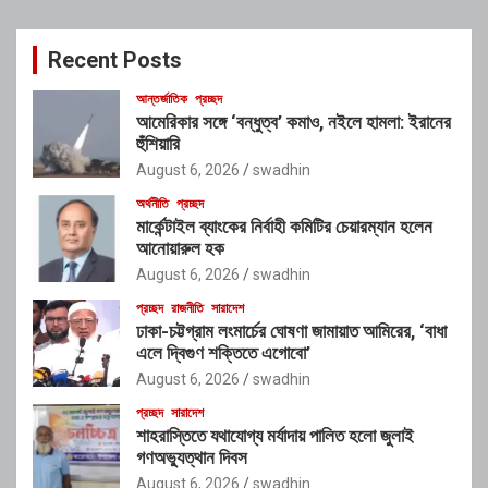
r
c
Recent Posts
h
আন্তর্জাতিক
প্রচ্ছদ
আমেরিকার সঙ্গে ‘বন্ধুত্ব’ কমাও, নইলে হামলা: ইরানের
হুঁশিয়ারি
August 6, 2026
swadhin
অর্থনীতি
প্রচ্ছদ
মার্কেন্টাইল ব্যাংকের নির্বাহী কমিটির চেয়ারম্যান হলেন
আনোয়ারুল হক
August 6, 2026
swadhin
প্রচ্ছদ
রাজনীতি
সারাদেশ
ঢাকা-চট্টগ্রাম লংমার্চের ঘোষণা জামায়াত আমিরের, ‘বাধা
এলে দ্বিগুণ শক্তিতে এগোবো’
August 6, 2026
swadhin
প্রচ্ছদ
সারাদেশ
শাহরাস্তিতে যথাযোগ্য মর্যাদায় পালিত হলো জুলাই
গণঅভ্যুত্থান দিবস
August 6, 2026
swadhin