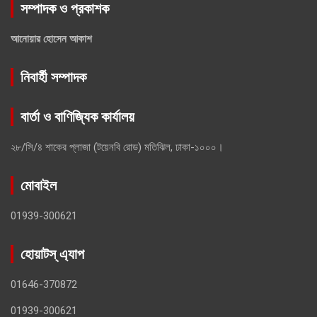
সম্পাদক ও প্রকাশক
আনোয়ার হোসেন আকাশ
নিবার্হী সম্পাদক
বার্তা ও বাণিজ্যিক কার্যালয়
২৮/সি/৪ শাকের প্লাজা (টয়েনবি রোড) মতিঝিল, ঢাকা-১০০০।
মোবাইল
01939-300621
হোয়াটস্ এ্যাপ
01646-370872
01939-300621