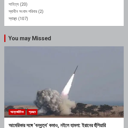
সাহিত্য
(20)
স্বাধীন সংবাদ পরিবার
(2)
স্বাস্থ্য
(107)
You may Missed
আন্তর্জাতিক
প্রচ্ছদ
আমেরিকার সঙ্গে ‘বন্ধুত্ব’ কমাও, নইলে হামলা: ইরানের হুঁশিয়ারি