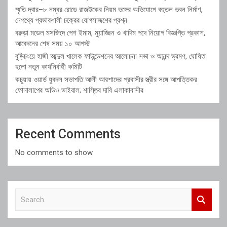
স্মৃতি দ্বার–৮ নম্বর রোডে রাজউকের নিয়ম ভঙ্গের অভিযোগে বহুতল ভবন নির্মাণ,
নেপথ্যে প্রভাবশালী চক্রের যোগসাজশের প্রশ্ন
বরুড়া মডেল মসজিদে পেশ ইমাম, মুয়াজ্জিন ও খাদিম পদে নিয়োগ বিজ্ঞপ্তি প্রকাশ,
আবেদনের শেষ সময় ১০ আগস্ট
বুড়িচংয়ে হাজী আব্দুল খালেক ফাউন্ডেশনের আলোচনা সভা ও আনন্দ ভ্রমণ, ঘোষিত
হলো নতুন কার্যনির্বাহী কমিটি
কচুয়ায় ওয়ার্ড যুবদল সভাপতি আলী আরশাদের প্রবাসীর স্ত্রীর সঙ্গে আপত্তিকর
ফোনালাপের অডিও ভাইরাল; শাস্তির দাবি এলাকাবাসীর
Recent Comments
No comments to show.
S
e
a
r