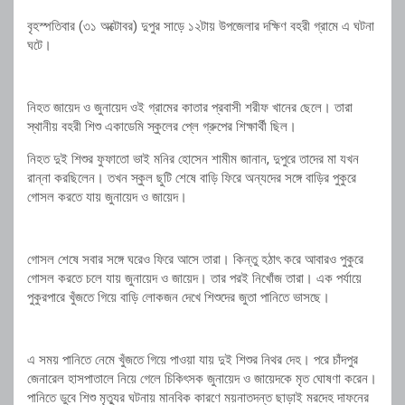
বৃহস্পতিবার (৩১ অক্টোবর) দুপুর সাড়ে ১২টায় উপজেলার দক্ষিণ বহরী গ্রামে এ ঘটনা
ঘটে।
নিহত জায়েদ ও জুনায়েদ ওই গ্রামের কাতার প্রবাসী শরীফ খানের ছেলে। তারা
স্থানীয় বহরী শিশু একাডেমি স্কুলের প্লে গ্রুপের শিক্ষার্থী ছিল।
নিহত দুই শিশুর ফুফাতো ভাই মনির হোসেন শামীম জানান, দুপুরে তাদের মা যখন
রান্না করছিলেন। তখন স্কুল ছুটি শেষে বাড়ি ফিরে অন্যদের সঙ্গে বাড়ির পুকুরে
গোসল করতে যায় জুনায়েদ ও জায়েদ।
গোসল শেষে সবার সঙ্গে ঘরেও ফিরে আসে তারা। কিন্তু হঠাৎ করে আবারও পুকুরে
গোসল করতে চলে যায় জুনায়েদ ও জায়েদ। তার পরই নিখোঁজ তারা। এক পর্যায়ে
পুকুরপারে খুঁজতে গিয়ে বাড়ি লোকজন দেখে শিশুদের জুতা পানিতে ভাসছে।
এ সময় পানিতে নেমে খুঁজতে গিয়ে পাওয়া যায় দুই শিশুর নিথর দেহ। পরে চাঁদপুর
জেনারেল হাসপাতালে নিয়ে গেলে চিকিৎসক জুনায়েদ ও জায়েদকে মৃত ঘোষণা করেন।
পানিতে ডুবে শিশু মৃত্যুর ঘটনায় মানবিক কারণে ময়নাতদন্ত ছাড়াই মরদেহ দাফনের