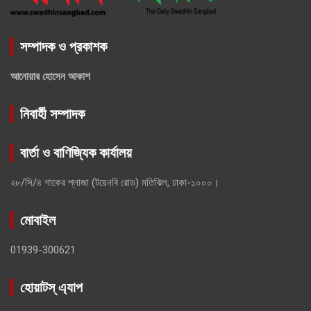
সম্পাদক ও প্রকাশক
আনোয়ার হোসেন আকাশ
নিবার্হী সম্পাদক
বার্তা ও বাণিজ্যিক কার্যালয়
২৮/সি/৪ শাকের প্লাজা (টয়েনবি রোড) মতিঝিল, ঢাকা-১০০০।
মোবাইল
01939-300621
হোয়াটস্ এ্যাপ