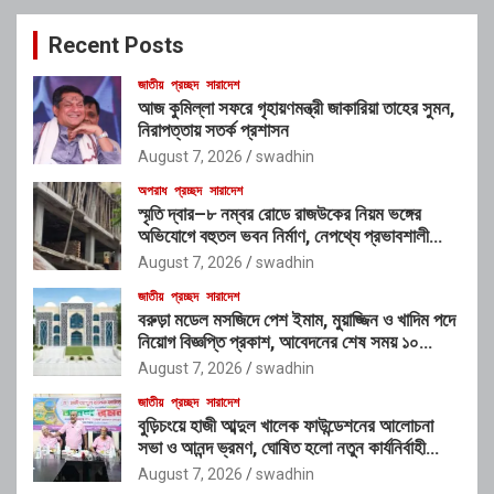
c
Recent Posts
h
জাতীয়
প্রচ্ছদ
সারাদেশ
আজ কুমিল্লা সফরে গৃহায়ণমন্ত্রী জাকারিয়া তাহের সুমন,
নিরাপত্তায় সতর্ক প্রশাসন
August 7, 2026
swadhin
অপরাধ
প্রচ্ছদ
সারাদেশ
স্মৃতি দ্বার–৮ নম্বর রোডে রাজউকের নিয়ম ভঙ্গের
অভিযোগে বহুতল ভবন নির্মাণ, নেপথ্যে প্রভাবশালী
চক্রের যোগসাজশের প্রশ্ন
August 7, 2026
swadhin
জাতীয়
প্রচ্ছদ
সারাদেশ
বরুড়া মডেল মসজিদে পেশ ইমাম, মুয়াজ্জিন ও খাদিম পদে
নিয়োগ বিজ্ঞপ্তি প্রকাশ, আবেদনের শেষ সময় ১০
আগস্ট
August 7, 2026
swadhin
জাতীয়
প্রচ্ছদ
সারাদেশ
বুড়িচংয়ে হাজী আব্দুল খালেক ফাউন্ডেশনের আলোচনা
সভা ও আনন্দ ভ্রমণ, ঘোষিত হলো নতুন কার্যনির্বাহী
কমিটি
August 7, 2026
swadhin