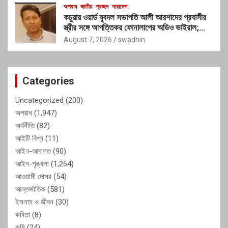
অপরাধ
জাতীয়
প্রচ্ছদ
সারাদেশ
কচুয়ায় ওয়ার্ড যুবদল সভাপতি আলী আরশাদের প্রবাসীর
স্ত্রীর সঙ্গে আপত্তিকর ফোনালাপের অডিও ভাইরাল;
শাস্তির দাবি এলাকাবাসীর
August 7, 2026
swadhin
Categories
Uncategorized
(200)
অপরাধ
(1,947)
অর্থনীতি
(82)
আইটি বিশ্ব
(11)
আইন-আদালত
(90)
আইন-শৃঙ্খলা
(1,264)
আওয়ামী দোসর
(54)
আন্তর্জাতিক
(581)
ইসলাম ও জীবন
(30)
কবিতা
(8)
কৃষি
(24)