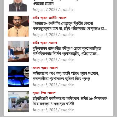
ওবায়দুর রহমান
August 7, 2026
swadhin
জাতীয়
প্রচ্ছদ
রাজনীতি
সারাদেশ
“জামায়াত-এনসিপির নেতৃত্বে দ্বিতীয় কোনো
গণঅভ্যুত্থান হবে না, রাষ্ট্র পরিচালনার যোগ্যতাও তাদের
নেই”: রাশেদ খাঁনের
August 6, 2026
swadhin
জাতীয়
প্রচ্ছদ
সারাদেশ
বুড়িগঙ্গাসহ রাজধানীর নদীদূষণ রোধে দ্রুত সমন্বিত
কর্মপরিকল্পনার নির্দেশ প্রধানমন্ত্রীর, গঠিত হচ্ছে
আন্তঃসংস্থা সমন্বয় কমিটি
August 6, 2026
swadhin
অপরাধ
প্রচ্ছদ
সারাদেশ
অভিযোগের পরও বন্ধ হয়নি অবৈধ গ্যাস সংযোগ,
কদমতলীতে প্রশাসনের ভূমিকা নিয়ে প্রশ্ন
August 6, 2026
swadhin
প্রচ্ছদ
শিক্ষা
সারাদেশ
রাষ্ট্রবিরোধী কার্যকলাপের অভিযোগ: জবির ৬৮ শিক্ষককে
ঘিরে তদন্তে ৪ সদস্যের কমিটি
August 6, 2026
swadhin