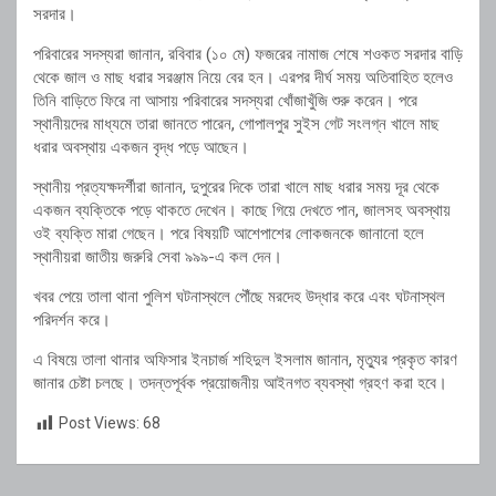
সরদার।
পরিবারের সদস্যরা জানান, রবিবার (১০ মে) ফজরের নামাজ শেষে শওকত সরদার বাড়ি
থেকে জাল ও মাছ ধরার সরঞ্জাম নিয়ে বের হন। এরপর দীর্ঘ সময় অতিবাহিত হলেও
তিনি বাড়িতে ফিরে না আসায় পরিবারের সদস্যরা খোঁজাখুঁজি শুরু করেন। পরে
স্থানীয়দের মাধ্যমে তারা জানতে পারেন, গোপালপুর সুইস গেট সংলগ্ন খালে মাছ
ধরার অবস্থায় একজন বৃদ্ধ পড়ে আছেন।
স্থানীয় প্রত্যক্ষদর্শীরা জানান, দুপুরের দিকে তারা খালে মাছ ধরার সময় দূর থেকে
একজন ব্যক্তিকে পড়ে থাকতে দেখেন। কাছে গিয়ে দেখতে পান, জালসহ অবস্থায়
ওই ব্যক্তি মারা গেছেন। পরে বিষয়টি আশেপাশের লোকজনকে জানানো হলে
স্থানীয়রা জাতীয় জরুরি সেবা ৯৯৯-এ কল দেন।
খবর পেয়ে তালা থানা পুলিশ ঘটনাস্থলে পৌঁছে মরদেহ উদ্ধার করে এবং ঘটনাস্থল
পরিদর্শন করে।
এ বিষয়ে তালা থানার অফিসার ইনচার্জ শহিদুল ইসলাম জানান, মৃত্যুর প্রকৃত কারণ
জানার চেষ্টা চলছে। তদন্তপূর্বক প্রয়োজনীয় আইনগত ব্যবস্থা গ্রহণ করা হবে।
Post Views:
68