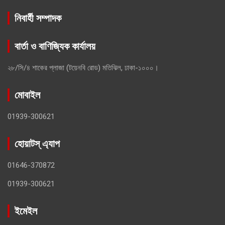
নিবার্হী সম্পাদক
বার্তা ও বাণিজ্যিক কার্যালয়
২৮/সি/৪ শাকের প্লাজা (টয়েনবি রোড) মতিঝিল, ঢাকা-১০০০।
মোবাইল
01939-300621
হোয়াটস্ এ্যাপ
01646-370872
01939-300621
ইমেইল