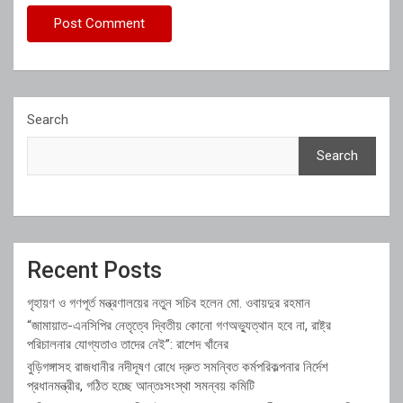
Search
Search
Recent Posts
গৃহায়ণ ও গণপূর্ত মন্ত্রণালয়ের নতুন সচিব হলেন মো. ওবায়দুর রহমান
“জামায়াত-এনসিপির নেতৃত্বে দ্বিতীয় কোনো গণঅভ্যুত্থান হবে না, রাষ্ট্র
পরিচালনার যোগ্যতাও তাদের নেই”: রাশেদ খাঁনের
বুড়িগঙ্গাসহ রাজধানীর নদীদূষণ রোধে দ্রুত সমন্বিত কর্মপরিকল্পনার নির্দেশ
প্রধানমন্ত্রীর, গঠিত হচ্ছে আন্তঃসংস্থা সমন্বয় কমিটি