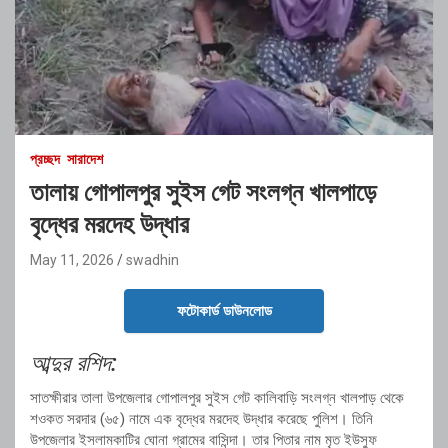
প্রচ্ছদ
সারাদেশ
তালায় গোপালপুর সুইস গেট সংলগ্ন খালপাড়ে
বৃদ্ধের মরদেহ উদ্ধার
May 11, 2026
swadhin
ফটোকার্ড ডাউনলোড
আব্দুর রশিদ:
সাতক্ষীরার তালা উপজেলার গোপালপুর সুইস গেট কালিবাড়ি সংলগ্ন খালপাড় থেকে
শওকত সরদার (৬৫) নামে এক বৃদ্ধের মরদেহ উদ্ধার করেছে পুলিশ। তিনি
উপজেলার ইসলামকাটির ঘোনা গ্রামের বাসিন্দা। তার পিতার নাম মৃত ইউসুফ