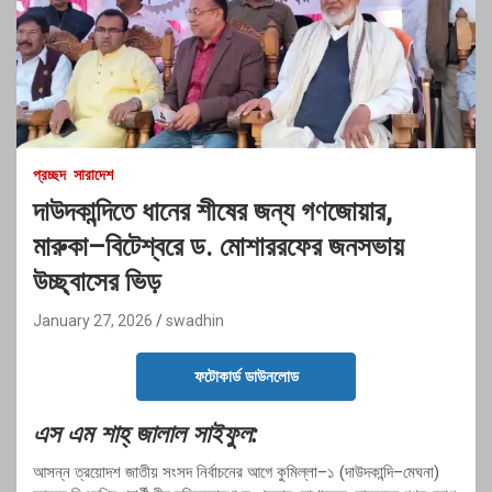
প্রচ্ছদ
সারাদেশ
দাউদকান্দিতে ধানের শীষের জন্য গণজোয়ার,
মারুকা–বিটেশ্বরে ড. মোশাররফের জনসভায়
উচ্ছ্বাসের ভিড়
January 27, 2026
swadhin
ফটোকার্ড ডাউনলোড
এস এম শাহ্ জালাল সাইফুল:
আসন্ন ত্রয়োদশ জাতীয় সংসদ নির্বাচনের আগে কুমিল্লা–১ (দাউদকান্দি–মেঘনা)