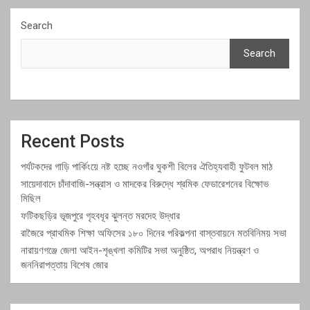
Search
Search
Recent Posts
পর্যটকদের গাড়ি পার্কিংয়ে নষ্ট হচ্ছে নওগাঁর ঘুকশী বিলের ঐতিহ্যবাহী ফুটবল মাঠ
সায়েদাবাদে চাঁদাবাজি-সন্ত্রাস ও মাদকের বিরুদ্ধে শ্রমিক ফেডারেশনের বিক্ষোভ
মিছিল
ফটিকছড়ির ভূজপুরে গৃহবধূর ঝুলন্ত মরদেহ উদ্ধার
রাজৈরে প্রাথমিক শিক্ষা অফিসের ১৮০ দিনের পরিকল্পনা বাস্তবায়নে মতবিনিময় সভা
নারায়ণগঞ্জে জেলা আইন-শৃঙ্খলা কমিটির সভা অনুষ্ঠিত, অপরাধ নিয়ন্ত্রণ ও
জননিরাপত্তায় বিশেষ জোর