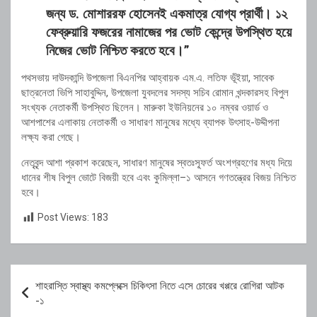
জন্য ড. মোশাররফ হোসেনই একমাত্র যোগ্য প্রার্থী। ১২
ফেব্রুয়ারি ফজরের নামাজের পর ভোট কেন্দ্রে উপস্থিত হয়ে
নিজের ভোট নিশ্চিত করতে হবে।”
পথসভায় দাউদকান্দি উপজেলা বিএনপির আহ্বায়ক এম.এ. লতিফ ভূঁইয়া, সাবেক
ছাত্রনেতা ভিপি সাহাবুদ্দিন, উপজেলা যুবদলের সদস্য সচিব রোমান খন্দকারসহ বিপুল
সংখ্যক নেতাকর্মী উপস্থিত ছিলেন। মারুকা ইউনিয়নের ১০ নম্বর ওয়ার্ড ও
আশপাশের এলাকায় নেতাকর্মী ও সাধারণ মানুষের মধ্যে ব্যাপক উৎসাহ-উদ্দীপনা
লক্ষ্য করা গেছে।
নেতৃবৃন্দ আশা প্রকাশ করেছেন, সাধারণ মানুষের স্বতঃস্ফূর্ত অংশগ্রহণের মধ্য দিয়ে
ধানের শীষ বিপুল ভোটে বিজয়ী হবে এবং কুমিল্লা–১ আসনে গণতন্ত্রের বিজয় নিশ্চিত
হবে।
Post Views:
183
Post
শাহরাস্তি স্বাস্থ্য কমপ্লেক্সে চিকিৎসা নিতে এসে চোরের খপ্পরে রোগিরা আটক
navigation
-১