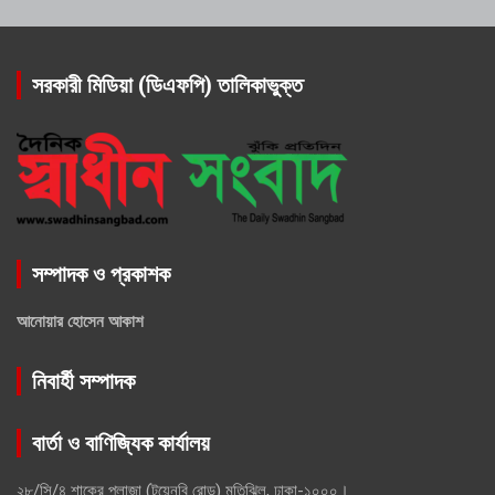
সরকারী মিডিয়া (ডিএফপি) তালিকাভুক্ত
সম্পাদক ও প্রকাশক
আনোয়ার হোসেন আকাশ
নিবার্হী সম্পাদক
বার্তা ও বাণিজ্যিক কার্যালয়
২৮/সি/৪ শাকের প্লাজা (টয়েনবি রোড) মতিঝিল, ঢাকা-১০০০।