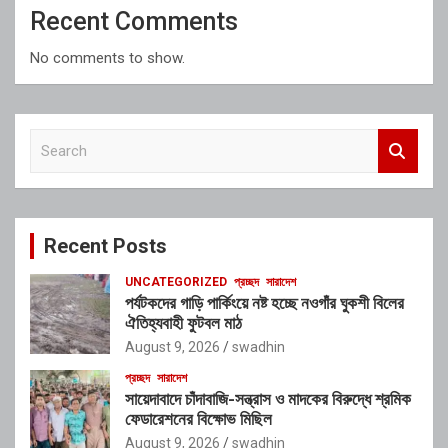
Recent Comments
No comments to show.
S
e
a
r
c
Recent Posts
h
UNCATEGORIZED
প্রচ্ছদ
সারাদেশ
পর্যটকদের গাড়ি পার্কিংয়ে নষ্ট হচ্ছে নওগাঁর ঘুকশী বিলের
ঐতিহ্যবাহী ফুটবল মাঠ
August 9, 2026
swadhin
প্রচ্ছদ
সারাদেশ
সায়েদাবাদে চাঁদাবাজি-সন্ত্রাস ও মাদকের বিরুদ্ধে শ্রমিক
ফেডারেশনের বিক্ষোভ মিছিল
August 9, 2026
swadhin