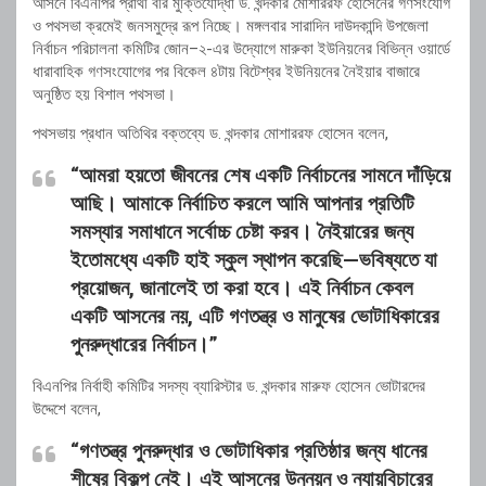
আসনে বিএনপির প্রার্থী বীর মুক্তিযোদ্ধা ড. খন্দকার মোশাররফ হোসেনের গণসংযোগ
ও পথসভা ক্রমেই জনসমুদ্রে রূপ নিচ্ছে। মঙ্গলবার সারাদিন দাউদকান্দি উপজেলা
নির্বাচন পরিচালনা কমিটির জোন–২-এর উদ্যোগে মারুকা ইউনিয়নের বিভিন্ন ওয়ার্ডে
ধারাবাহিক গণসংযোগের পর বিকেল ৪টায় বিটেশ্বর ইউনিয়নের নৈইয়ার বাজারে
অনুষ্ঠিত হয় বিশাল পথসভা।
পথসভায় প্রধান অতিথির বক্তব্যে ড. খন্দকার মোশাররফ হোসেন বলেন,
“আমরা হয়তো জীবনের শেষ একটি নির্বাচনের সামনে দাঁড়িয়ে
আছি। আমাকে নির্বাচিত করলে আমি আপনার প্রতিটি
সমস্যার সমাধানে সর্বোচ্চ চেষ্টা করব। নৈইয়ারের জন্য
ইতোমধ্যে একটি হাই স্কুল স্থাপন করেছি—ভবিষ্যতে যা
প্রয়োজন, জানালেই তা করা হবে। এই নির্বাচন কেবল
একটি আসনের নয়, এটি গণতন্ত্র ও মানুষের ভোটাধিকারের
পুনরুদ্ধারের নির্বাচন।”
বিএনপির নির্বাহী কমিটির সদস্য ব্যারিস্টার ড. খন্দকার মারুফ হোসেন ভোটারদের
উদ্দেশে বলেন,
“গণতন্ত্র পুনরুদ্ধার ও ভোটাধিকার প্রতিষ্ঠার জন্য ধানের
শীষের বিকল্প নেই। এই আসনের উন্নয়ন ও ন্যায়বিচারের