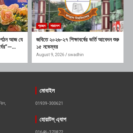
প্রচ্ছদ
সারাদেশ
 সংগঠন আজ যে
জবিতে ২০২৬-২৭ শিক্ষাবর্ষের ভর্তি আবেদন শুরু
্বের”—
১৫ নভেম্বর
August 9, 2026
swadhin
মোবাইল
ঝিল,
01939-300621
হোয়াটস্ এ্যাপ
01646-370872