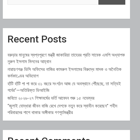
Recent Posts
বরুড়ার মানুষের স্বপ্নপূরণে মন্ত্রী জাকারিয়া তাহেরর প্রতি সাবেক এমপি অধ্যাপক
নুরুল ইসলাম মিলনের আহ্বান
নারায়ণগঞ্জ ডিসি অফিসের নাজির কামরুল ইসলামের বিরুদ্ধে মাদক ও অনৈতিক
কর্মকাণ্ডের অভিযোগ
হাঁটি হাঁটি পা পা করে ৩১ বছরে সংগঠন আজ যে অবস্থানে পৌঁছেছে, তা সত্যিই
গর্বের”—অতিরিক্ত ডিআইজি
জবিতে ২০২৬-২৭ শিক্ষাবর্ষের ভর্তি আবেদন শুরু ১৫ নভেম্বর
“জুলাই যোদ্ধারা জীবন বাজি রেখে দেশকে নতুন করে স্বাধীন করেছেন” শহীদ
পরিবারদের পাশে থাকার অঙ্গীকার গণপূর্তমন্ত্রীর