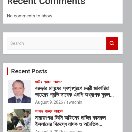
Recent Comments
No comments to show.
S
e
a
r
c
Recent Posts
h
জাতীয়
প্রচ্ছদ
সারাদেশ
বরুড়ার মানুষের স্বপ্নপূরণে মন্ত্রী জাকারিয়া
তাহেরর প্রতি সাবেক এমপি অধ্যাপক নুরুল
ইসলাম মিলনের আহ্বান
August 9, 2026
swadhin
অপরাধ
প্রচ্ছদ
সারাদেশ
নারায়ণগঞ্জ ডিসি অফিসের নাজির কামরুল
ইসলামের বিরুদ্ধে মাদক ও অনৈতিক
কর্মকাণ্ডের অভিযোগ
August 9, 2026
swadhin