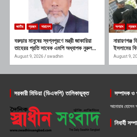
জাতীয়
প্রচ্ছদ
সারাদেশ
অপরাধ
প্রচ্ছদ
বরুড়ার মানুষের স্বপ্নপূরণে মন্ত্রী জাকারিয়া
নারায়ণগঞ্জ 
তাহেরর প্রতি সাবেক এমপি অধ্যাপক নুরুল
ইসলামের বি
ইসলাম মিলনের আহ্বান
কর্মকাণ্ডে
August 9, 2026
swadhin
August 9, 2
সরকারী মিডিয়া (ডিএফপি) তালিকাভুক্ত
সম্পাদক ও 
আনোয়ার হোসেন 
নিবার্হী সম্