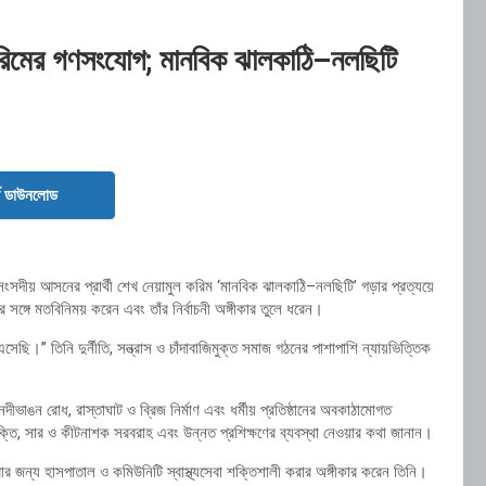
ুল করিমের গণসংযোগ; মানবিক ঝালকাঠি–নলছিটি
ড ডাউনলোড
ংসদীয় আসনের প্রার্থী শেখ নেয়ামুল করিম ‘মানবিক ঝালকাঠি–নলছিটি’ গড়ার প্রত্যয়ে
সঙ্গে মতবিনিময় করেন এবং তাঁর নির্বাচনী অঙ্গীকার তুলে ধরেন।
” তিনি দুর্নীতি, সন্ত্রাস ও চাঁদাবাজিমুক্ত সমাজ গঠনের পাশাপাশি ন্যায়ভিত্তিক
 নদীভাঙন রোধ, রাস্তাঘাট ও ব্রিজ নির্মাণ এবং ধর্মীয় প্রতিষ্ঠানের অবকাঠামোগত
ুক্তি, সার ও কীটনাশক সরবরাহ এবং উন্নত প্রশিক্ষণের ব্যবস্থা নেওয়ার কথা জানান।
বং সবার জন্য হাসপাতাল ও কমিউনিটি স্বাস্থ্যসেবা শক্তিশালী করার অঙ্গীকার করেন তিনি।