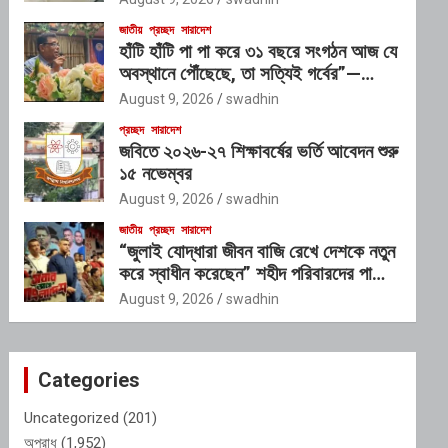
জাতীয়
প্রচ্ছদ
সারাদেশ
হাঁটি হাঁটি পা পা করে ৩১ বছরে সংগঠন আজ যে
অবস্থানে পৌঁছেছে, তা সত্যিই গর্বের”—
অতিরিক্ত ডিআইজি
August 9, 2026
swadhin
প্রচ্ছদ
সারাদেশ
জবিতে ২০২৬-২৭ শিক্ষাবর্ষের ভর্তি আবেদন শুরু
১৫ নভেম্বর
August 9, 2026
swadhin
জাতীয়
প্রচ্ছদ
সারাদেশ
“জুলাই যোদ্ধারা জীবন বাজি রেখে দেশকে নতুন
করে স্বাধীন করেছেন” শহীদ পরিবারদের পাশে
থাকার অঙ্গীকার গণপূর্তমন্ত্রীর
August 9, 2026
swadhin
Categories
Uncategorized
(201)
অপরাধ
(1,952)