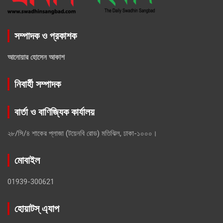
সম্পাদক ও প্রকাশক
আনোয়ার হোসেন আকাশ
নিবার্হী সম্পাদক
বার্তা ও বাণিজ্যিক কার্যালয়
২৮/সি/৪ শাকের প্লাজা (টয়েনবি রোড) মতিঝিল, ঢাকা-১০০০।
মোবাইল
01939-300621
হোয়াটস্ এ্যাপ