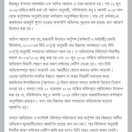
রিয়াজুল ইসলাম স্বাক্ষরিত এক অফিস আদেশে এ তথ্য জানানো হয়। গত ২২ জুন
২০২৬ তারিখে জারি করা ওই আদেশ অনুযায়ী, শফিউল্লাহ বাবু ৪ আগস্ট ২০২৪ সাল
থেকে কর্তৃপক্ষের অনুমতি ছাড়া কর্মস্থলে অনুপস্থিত ছিলেন। তার এই কর্মকাণ্ডে
রাজউকের ভাবমূর্তি ক্ষুণ্ন হওয়ার পাশাপাশি অফিসের শৃঙ্খলা ভঙ্গ হয়েছে বলে আদেশে
উল্লেখ করা হয়।
অফিস আদেশে বলা হয়, রাজধানী উন্নয়ন কর্তৃপক্ষ (কর্মকর্তা ও কর্মচারী) চাকরি
বিধিমালা, ২০১৩-এর বিধি ৩৭(খ) অনুযায়ী তার বিরুদ্ধে অসদাচরণ এবং বিধি
৩৭(গ) অনুযায়ী পলায়নের অভিযোগ আনা হয়। এ অভিযোগের ভিত্তিতে বিভাগীয়
মামলা নং-০৪/২০২৫ রুজু করা হয় এবং ১৮ জুন ২০২৫ তারিখে অভিযোগনামা ও
অভিযোগ বিবরণী প্রেরণ করে কারণ দর্শানোর নোটিশ দেওয়া হয়। তবে তিনি
অভিযোগপত্র গ্রহণ করেননি এবং পরবর্তীতে কোনো জবাবও দাখিল করেননি।
এছাড়া ব্যক্তিগত শুনানির ইচ্ছাও প্রকাশ না করায় বিষয়টি তদন্তের জন্য
রাজউকের উপপরিচালক (প্রশাসন-২) বিধান রায়কে তদন্ত কর্মকর্তা হিসেবে নিয়োগ
দেওয়া হয়। তদন্ত শেষে ১০ নভেম্বর ২০২৫ তারিখে দাখিলকৃত প্রতিবেদনে উল্লেখ
করা হয় যে, শফিউল্লাহ বাবু ৪ আগস্ট ২০২৪ তারিখ থেকে ধারাবাহিকভাবে কর্মস্থলে
অনুপস্থিত রয়েছেন। ফলে তার বিরুদ্ধে আনা পলায়নের অভিযোগের সত্যতা
প্রমাণিত হয়।
তদন্ত প্রতিবেদন ও সংশ্লিষ্ট নথিপত্র পর্যালোচনা করে কর্তৃপক্ষ তার বিরুদ্ধে আনীত
অভিযোগ সন্দেহাতীতভাবে প্রমাণিত হয়েছে বলে মত দেয়। পরে বিধিমালা অনুযায়ী
দ্বিতীয় কারণ দর্শানোর নোটিশ জারি করা হলেও তিনি তারও কোনো জবাব দেননি।