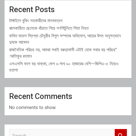
Recent Posts
টাঙ্গাইলে বুকিং সহকারীদের মানববন্ধন
ঝালকাঠিতে ছেলেকে বাঁচাতে গিয়ে গণপিটুনিতে পিতা নিহত
কথিত মডেল স্নিগ্ধা চৌধুরীর বিপুল সম্পদের অভিযোগ, আয়ের উৎস অনুসন্ধানে
দুদকে আবেদন
রাজনৈতিক পরিচয় নয়, আমরা সবাই বরুড়াবাসী এটাই হোক সবার বড় পরিচয়”
:আতিকুর রহমান
এসএসসি ফলে বড় ধাক্কা, ফেল ৬ লাখ ৯০ হাজারের বেশি—জিপিএ-৫ নিয়েও
হতাশা
Recent Comments
No comments to show.
S