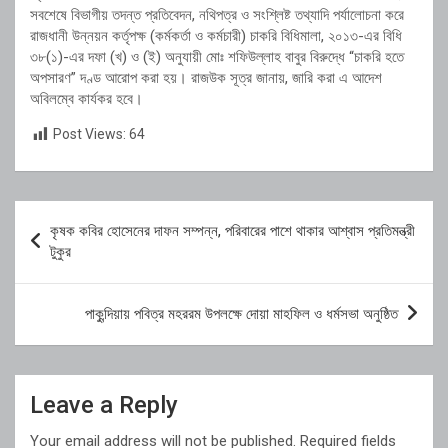
সবশেষে বিভাগীয় তদন্ত প্রতিবেদন, নথিপত্র ও সংশ্লিষ্ট তথ্যাদি পর্যালোচনা করে
রাজধানী উন্নয়ন কর্তৃপক্ষ (কর্মকর্তা ও কর্মচারী) চাকরি বিধিমালা, ২০১৩-এর বিধি
৩৮(১)-এর দফা (খ) ও (ই) অনুযায়ী মোঃ শফিউল্লাহ বাবুর বিরুদ্ধে “চাকরি হতে
অপসারণ” দণ্ড আরোপ করা হয়। রাজউক সূত্র জানায়, জারি করা এ আদেশ
অবিলম্বে কার্যকর হবে।
Post Views:
64
Post
কৃষক কবির হোসেনের দাফন সম্পন্ন, পরিবারের পাশে থাকার আশ্বাস প্রতিমন্ত্রী
navigation
টুকুর
পাকুন্দিয়ায় পবিত্র মহররম উপলক্ষে দোয়া মাহফিল ও ধর্মসভা অনুষ্ঠিত
Leave a Reply
Your email address will not be published.
Required fields