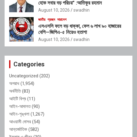
হোক সবার বড় পরিচয়” :আতিকুর রহমান
August 10, 2026
swadhin
জাতীয়
প্রচ্ছদ
সারাদেশ
এসএসসি ফলে বড় ধাক্কা, ফেল ৬ লাখ ৯০ হাজারের
বেশি—জিপিএ-৫ নিয়েও হতাশা
August 10, 2026
swadhin
Categories
Uncategorized
(202)
অপরাধ
(1,954)
অর্থনীতি
(83)
আইটি বিশ্ব
(11)
আইন-আদালত
(90)
আইন-শৃঙ্খলা
(1,267)
আওয়ামী দোসর
(54)
আন্তর্জাতিক
(582)
ইসলাম ও জীবন
(30)