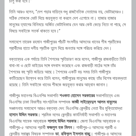
চালু করা হবে।”
তিনি আরও বলেন, “দেশ গড়ার দায়িত্ব শুধু রাজনৈতিক নেতাদের নয়, ভোটারদেরও।
সঠিক লোককে ভোট দিয়ে জয়যুক্ত না করলে দেশ এগোবে না। হাজার হাজার
মানুষের ত্যাগের বিনিময়ে অর্জিত ভোটাধিকার যেন আর কেউ কেড়ে নিতে না পারে, সে
বিষয়ে সবাইকে সতর্ক থাকতে হবে।”
সমাবেশে তারেক রহমান গাজীপুরের পাঁচটি সংসদীয় আসনের ধানের শীষ প্রতীকের
প্রার্থীদের হাতে দলীয় প্রতীক তুলে দিয়ে জনতার সঙ্গে পরিচয় করিয়ে দেন।
বক্তব্যের এক পর্যায়ে তিনি শৈশবের স্মৃতিচারণ করে বলেন, গাজীপুর রাজবাড়ীতে তিনি
বাবা-মা ও ছোট ভাইয়ের সঙ্গে বসবাস করেছেন এবং রাজবাড়ী মাঠের সঙ্গে তাঁর
শৈশবের বহু স্মৃতি জড়িয়ে আছে। শৈশবের একটি বড় সময় তিনি গাজীপুরে
কাটিয়েছেন উল্লেখ করে তিনি বলেন, গাজীপুরের মানুষের কাছে তাঁর বিশেষ দায়বদ্ধতা
রয়েছে। তিনি সবাইকে ধানের শীষকে জয়যুক্ত করার আহ্বান জানান।
গাজীপুর মহানগর বিএনপির সভাপতি
শওকত হোসেন সরকারের
সভাপতিত্বে এবং
বিএনপির ঢাকা বিভাগীয় সাংগঠনিক সম্পাদক
কাজী সাইয়্যেদুল আলম বাবুলের
সঞ্চালনায় সমাবেশে আরও বক্তব্য দেন: বিএনপির কেন্দ্রীয় নেতা বীর মুক্তিযোদ্ধা
হাসান উদ্দিন সরকার
। শ্রমিক দলের কেন্দ্রীয় কার্যনির্বাহী সভাপতি ও মহানগর
বিএনপির সাবেক আহ্বায়ক
সালাহ উদ্দিন সরকার
। জেলা বিএনপির আহ্বায়ক ও
গাজীপুর-৫ আসনের প্রার্থী
ফজলুল হক মিলন
। গাজীপুর-৩ আসনের প্রার্থী ও
কেন্দ্রীয় স্বাস্থ্য বিষয়ক সম্পাদক
ডা. রফিকুল ইসলাম বাচ্চু
। গাজীপুর-৪ আসনের