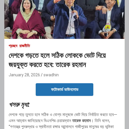
প্রচ্ছদ
রাজনীতি
দেশকে গড়তে হলে সঠিক লোককে ভোট দিয়ে
জয়যুক্ত করতে হবে: তারেক রহমান
January 28, 2026
swadhin
ফটোকার্ড ডাউনলোড
খসরু মৃধা:
দেশকে গড়ে তুলতে হলে সঠিক ও যোগ্য মানুষকে ভোট দিয়ে নির্বাচিত করতে হবে—
এমন আহ্বান জানিয়েছেন বিএনপির চেয়ারম্যান
তারেক রহমান
। তিনি বলেন,
“গণতন্ত্র পুনরুদ্ধার ও স্বাধীনতা রক্ষার আন্দোলনে গাজীপুরের মানুষের বড় ভূমিকা