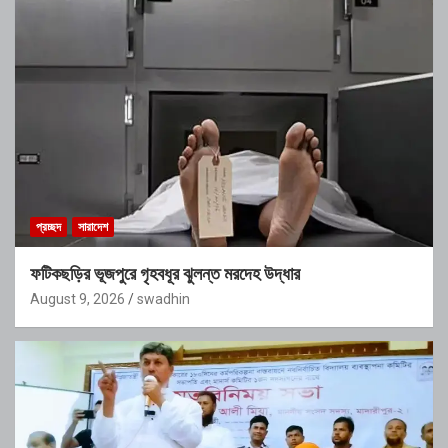
প্রচ্ছদ
সারাদেশ
ফটিকছড়ির ভূজপুরে গৃহবধূর ঝুলন্ত মরদেহ উদ্ধার
August 9, 2026
swadhin