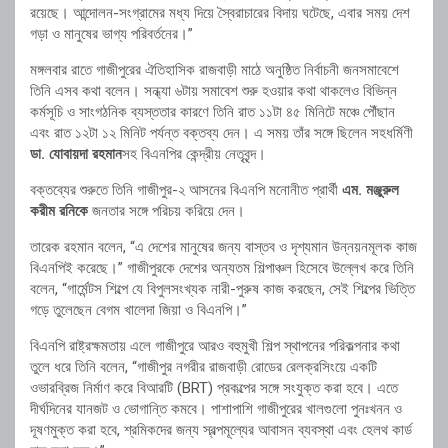
রয়েছে। আন্দোলন-সংগ্রামের মধ্য দিয়ে স্বৈরাচারের বিদায় ঘটেছে, এবার সময় দেশ
গড়া ও মানুষের ভাগ্য পরিবর্তনের।”
মঙ্গলবার রাতে গাজীপুরের ঐতিহাসিক রাজবাড়ী মাঠে অনুষ্ঠিত নির্বাচনী জনসমাবেশে
তিনি এসব কথা বলেন। সন্ধ্যা ৬টায় সমাবেশ শুরু হওয়ার কথা থাকলেও বিভিন্ন
কর্মসূচি ও সাংগঠনিক ব্যস্ততার কারণে তিনি রাত ১১টা ৪৫ মিনিটে মঞ্চে পৌঁছান
এবং রাত ১২টা ১২ মিনিট পর্যন্ত বক্তব্য দেন। এ সময় তাঁর সঙ্গে ছিলেন সহধর্মিণী
ডা. যোবায়দা রহমান
সহ বিএনপির কেন্দ্রীয় নেতৃবৃন্দ।
বক্তব্যের শুরুতে তিনি গাজীপুর-২ আসনের বিএনপি মনোনীত প্রার্থী
এম. মঞ্জুরুল
করীম রনিকে
জনতার সঙ্গে পরিচয় করিয়ে দেন।
তারেক রহমান বলেন, “এ দেশের মানুষের জন্য বাস্তব ও দৃশ্যমান উন্নয়নমূলক কাজ
বিএনপিই করেছে।” গাজীপুরকে দেশের অন্যতম শিল্পাঞ্চল হিসেবে উল্লেখ করে তিনি
বলেন, “গার্মেন্টস শিল্পে যে বিপুলসংখ্যক নারী-পুরুষ কাজ করছেন, সেই শিল্পের ভিত্তি
গড়ে তুলেছেন বেগম খালেদা জিয়া ও বিএনপি।”
বিএনপি রাষ্ট্রক্ষমতায় এলে গাজীপুরে আরও বহুমুখী শিল্প স্থাপনের পরিকল্পনার কথা
তুলে ধরে তিনি বলেন, “গাজীপুর নগরীর রাজবাড়ী রোডের রেলক্রসিংয়ে একটি
ওভারব্রিজ নির্মাণ করে বিআরটি (BRT) প্রকল্পের সঙ্গে সংযুক্ত করা হবে। এতে
দীর্ঘদিনের যানজট ও ভোগান্তি কমবে। পাশাপাশি গাজীপুরের খালগুলো পুনঃখনন ও
দূষণমুক্ত করা হবে, শ্রমিকদের জন্য স্বল্পমূল্যের আবাসন ব্যবস্থা এবং হেলথ কার্ড