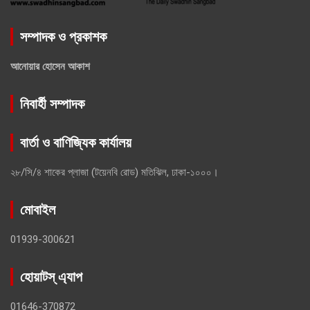
সম্পাদক ও প্রকাশক
আনোয়ার হোসেন আকাশ
নিবার্হী সম্পাদক
বার্তা ও বাণিজ্যিক কার্যালয়
২৮/সি/৪ শাকের প্লাজা (টয়েনবি রোড) মতিঝিল, ঢাকা-১০০০।
মোবাইল
01939-300621
হোয়াটস্ এ্যাপ
01646-370872