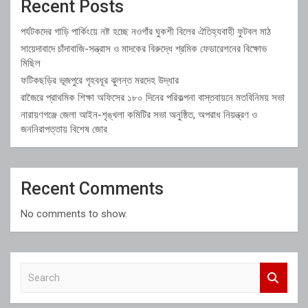
Recent Posts
পর্যটকদের গাড়ি পার্কিংয়ে নষ্ট হচ্ছে নওগাঁর ঘুকশী বিলের ঐতিহ্যবাহী ফুটবল মাঠ
সায়েদাবাদে চাঁদাবাজি-সন্ত্রাস ও মাদকের বিরুদ্ধে শ্রমিক ফেডারেশনের বিক্ষোভ
মিছিল
ফটিকছড়ির ভূজপুরে গৃহবধূর ঝুলন্ত মরদেহ উদ্ধার
রাজৈরে প্রাথমিক শিক্ষা অফিসের ১৮০ দিনের পরিকল্পনা বাস্তবায়নে মতবিনিময় সভা
নারায়ণগঞ্জে জেলা আইন-শৃঙ্খলা কমিটির সভা অনুষ্ঠিত, অপরাধ নিয়ন্ত্রণ ও
জননিরাপত্তায় বিশেষ জোর
Recent Comments
No comments to show.
S
e
a