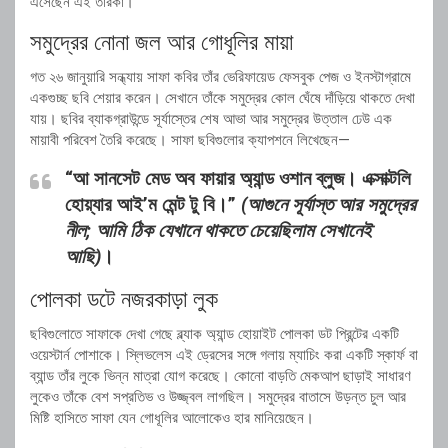
এসেছেন এই তারকা।
সমুদ্রের নোনা জল আর গোধূলির মায়া
গত ২৬ জানুয়ারি সন্ধ্যায় সাফা কবির তাঁর ভেরিফায়েড ফেসবুক পেজ ও ইনস্টাগ্রামে
একগুচ্ছ ছবি শেয়ার করেন। সেখানে তাঁকে সমুদ্রের কোল ঘেঁষে দাঁড়িয়ে থাকতে দেখা
যায়। ছবির ব্যাকগ্রাউন্ডে সূর্যাস্তের শেষ আভা আর সমুদ্রের উত্তাল ঢেউ এক
মায়াবী পরিবেশ তৈরি করেছে। সাফা ছবিগুলোর ক্যাপশনে লিখেছেন—
“আ সানসেট মেড অব ফায়ার অ্যান্ড ওশান ব্লুজ। এক্সাক্টলি
হোয়্যার আই’ম মেন্ট টু বি।”
(আগুনে সূর্যাস্ত আর সমুদ্রের
নীল; আমি ঠিক যেখানে থাকতে চেয়েছিলাম সেখানেই
আছি)
।
পোলকা ডটে নজরকাড়া লুক
ছবিগুলোতে সাফাকে দেখা গেছে ব্ল্যাক অ্যান্ড হোয়াইট পোলকা ডট প্রিন্টের একটি
ওয়েস্টার্ন পোশাকে। স্লিভলেস এই ড্রেসের সঙ্গে গলায় ম্যাচিং করা একটি স্কার্ফ বা
ব্যান্ড তাঁর লুকে ভিন্ন মাত্রা যোগ করেছে। কোনো বাড়তি মেকআপ ছাড়াই সাধারণ
লুকেও তাঁকে বেশ সপ্রতিভ ও উজ্জ্বল লাগছিল। সমুদ্রের বাতাসে উড়ন্ত চুল আর
মিষ্টি হাসিতে সাফা যেন গোধূলির আলোকেও হার মানিয়েছেন।