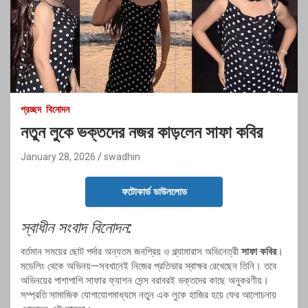
প্রচ্ছদ
বিনোদন
নতুন লুকে ভক্তদের নজর কাড়লেন সাফা কবির
January 28, 2026
swadhin
ফটোকার্ড ডাউনলোড
স্বাধীন সংবাদ বিনোদন:
বর্তমান সময়ের ছোট পর্দার অন্যতম জনপ্রিয় ও গ্ল্যামারাস অভিনেত্রী
সাফা কবির
।
মডেলিং থেকে অভিনয়—সবখানেই নিজের প্রতিভার স্বাক্ষর রেখেছেন তিনি। তবে
অভিনয়ের পাশাপাশি সাফার ফ্যাশন সেন্স বরাবরই ভক্তদের কাছে অনুকরণীয়।
সম্প্রতি সামাজিক যোগাযোগমাধ্যমে নতুন এক লুকে হাজির হয়ে ফের আলোচনায়