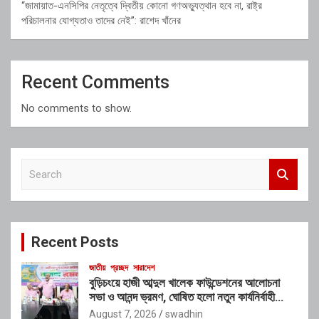
“জামায়াত-এনসিপির নেতৃত্বে দ্বিতীয় কোনো গণঅভ্যুত্থান হবে না, রাষ্ট্র
পরিচালনার যোগ্যতাও তাদের নেই”: রাশেদ খাঁনের
Recent Comments
No comments to show.
S
e
a
r
c
Recent Posts
h
জাতীয়
প্রচ্ছদ
সারাদেশ
বুড়িচংয়ে হাজী আব্দুল খালেক ফাউন্ডেশনের আলোচনা
সভা ও আনন্দ ভ্রমণ, ঘোষিত হলো নতুন কার্যনির্বাহী
কমিটি
August 7, 2026
swadhin