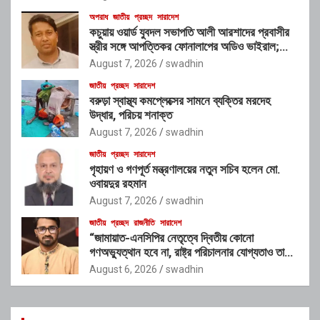
অপরাধ
জাতীয়
প্রচ্ছদ
সারাদেশ
কচুয়ায় ওয়ার্ড যুবদল সভাপতি আলী আরশাদের প্রবাসীর
স্ত্রীর সঙ্গে আপত্তিকর ফোনালাপের অডিও ভাইরাল;
শাস্তির দাবি এলাকাবাসীর
August 7, 2026
swadhin
জাতীয়
প্রচ্ছদ
সারাদেশ
বরুড়া স্বাস্থ্য কমপ্লেক্সের সামনে ব্যক্তির মরদেহ
উদ্ধার, পরিচয় শনাক্ত
August 7, 2026
swadhin
জাতীয়
প্রচ্ছদ
সারাদেশ
গৃহায়ণ ও গণপূর্ত মন্ত্রণালয়ের নতুন সচিব হলেন মো.
ওবায়দুর রহমান
August 7, 2026
swadhin
জাতীয়
প্রচ্ছদ
রাজনীতি
সারাদেশ
“জামায়াত-এনসিপির নেতৃত্বে দ্বিতীয় কোনো
গণঅভ্যুত্থান হবে না, রাষ্ট্র পরিচালনার যোগ্যতাও তাদের
নেই”: রাশেদ খাঁনের
August 6, 2026
swadhin