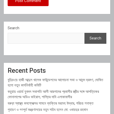
Search
Search
Recent Posts
বুড়িচংয়ে হাজী আব্দুল খালেক ফাউন্ডেশনের আলোচনা সভা ও আনন্দ ভ্রমণ, ঘোষিত
হলো নতুন কার্যনির্বাহী কমিটি
কচুয়ায় ওয়ার্ড যুবদল সভাপতি আলী আরশাদের প্রবাসীর স্ত্রীর সঙ্গে আপত্তিকর
ফোনালাপের অডিও ভাইরাল; শাস্তির দাবি এলাকাবাসীর
বরুড়া স্বাস্থ্য কমপ্লেক্সের সামনে ব্যক্তির মরদেহ উদ্ধার, পরিচয় শনাক্ত
গৃহায়ণ ও গণপূর্ত মন্ত্রণালয়ের নতুন সচিব হলেন মো. ওবায়দুর রহমান