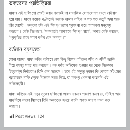
ভক্তদের প্রতিক্রিয়া
সাফার এই ছবিগুলো পোস্ট করার পরপরই তা সামাজিক যোগাযোগমাধ্যমে ভাইরাল
হয়ে যায়। মাত্র কয়েক ঘণ্টাতেই কয়েক হাজার লাইক ও শত শত কমেন্ট জমা পড়ে
তাঁর পোস্টে। ভক্তরা তাঁর এই স্নিগ্ধ রূপের প্রশংসা করে নানারকম মন্তব্য
করছেন। কেউ লিখেছেন, “সবসময়ই আপনাকে স্নিগ্ধ লাগে”, আবার কেউ বলছেন,
“প্রকৃতির মাঝে সাফা কবির যেন অনন্য।”
বর্তমান ব্যস্ততা
শোনা যাচ্ছে, সাফা কবির বর্তমানে বেশ কিছু বিশেষ নাটকের শুটিং ও ওটিটি কন্টেন্ট
নিয়ে ব্যস্ত সময় পার করছেন। বড় পর্দায় অভিষেক হওয়ার পর থেকে সিনেমার
চিত্রনাট্য নির্বাচনেও তিনি বেশ সচেতন। তবে এই সমুদ্র ভ্রমণ কি কোনো শুটিংয়ের
প্রয়োজনে নাকি স্রেফ নিজেকে সময় দিতে, তা অবশ্য খোলসা করেননি এই
অভিনেত্রী।
সাফা কবিরের এই নতুন লুকের ছবিগুলো আরও একবার প্রমাণ করল যে, স্টাইল আর
সাদাসিধে ভাবের মিশেলে তিনি ভক্তদের হৃদয়ে কতটা শক্ত জায়গা দখল করে
আছেন।
Post Views:
124