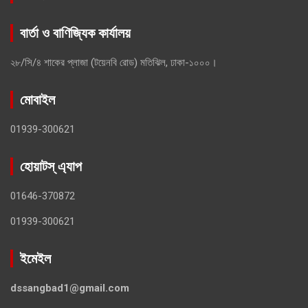
বার্তা ও বাণিজ্যিক কার্যালয়
২৮/সি/৪ শাকের প্লাজা (টয়েনবি রোড) মতিঝিল, ঢাকা-১০০০।
মোবাইল
01939-300621
হোয়াটস্ এ্যাপ
01646-370872
01939-300621
ইমেইল
dssangbad1@gmail.com