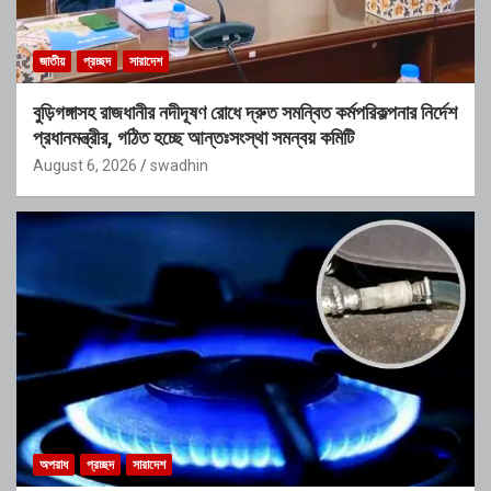
জাতীয়
প্রচ্ছদ
সারাদেশ
বুড়িগঙ্গাসহ রাজধানীর নদীদূষণ রোধে দ্রুত সমন্বিত কর্মপরিকল্পনার নির্দেশ
প্রধানমন্ত্রীর, গঠিত হচ্ছে আন্তঃসংস্থা সমন্বয় কমিটি
August 6, 2026
swadhin
অপরাধ
প্রচ্ছদ
সারাদেশ