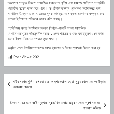
তরুণদের
নেতৃত্ব
বিকাশ,
সামাজিক
সচেতনতা
বৃদ্ধি
এবং
সমাজে
শান্তি
ও
সম্প্রীতি
প্রতিষ্ঠার
লক্ষ্যে
কাজ
করে
থাকে।
সংগঠনটি
বিভিন্ন
প্রশিক্ষণ,
মতবিনিময়
সভা,
সামাজিক
উদ্যোগ
এবং
সচেতনতামূলক
কার্যক্রমের
মাধ্যমে
তরুণদের
সম্পৃক্ত
করে
সমাজে
ইতিবাচক
পরিবর্তন
আনার
চেষ্টা
করছে।
মতবিনিময়
সভায়
উপস্থিত
তরুণরা
নির্বাচন-
পরবর্তী
সময়ে
সামাজিক
যোগাযোগমাধ্যমে
দায়িত্বশীল
আচরণ,
গুজব
প্রতিরোধ
এবং
ভ্রাতৃত্ববোধ
জোরদার
করার
বিষয়ে
নিজেদের
মতামত
তুলে
ধরেন।
অনুষ্ঠান
শেষে
উপস্থিত
সকলের
মাঝে
ইফতার
ও
ডিনার
প্যাকেট
বিতরণ
করা
হয়।
Post Views:
202
Post
পাইকগাছায় পুলিশ কর্মকর্তার মাকে নৃশংসভাবে হত্যা: পুকুর থেকে মরদেহ উদ্ধার,
navigation
এলাকায় চাঞ্চল্য
উৎসব সামনে রেখে আইনশৃঙ্খলা স্বাভাবিক রাখার আহ্বান জেলা প্রশাসক মো.
রায়হান কবিরের