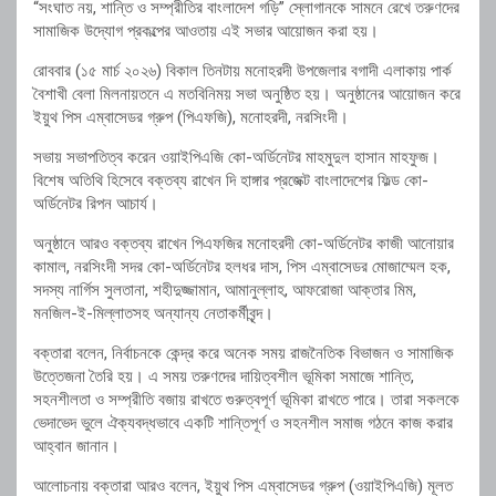
“
সংঘাত
নয়,
শান্তি
ও
সম্প্রীতির
বাংলাদেশ
গড়ি”
স্লোগানকে
সামনে
রেখে
তরুণদের
সামাজিক
উদ্যোগ
প্রকল্পের
আওতায়
এই
সভার
আয়োজন
করা
হয়।
রোববার (
১৫
মার্চ
২০২৬)
বিকাল
তিনটায়
মনোহরদী
উপজেলার
বগাদী
এলাকায়
পার্ক
বৈশাখী
বেলা
মিলনায়তনে
এ
মতবিনিময়
সভা
অনুষ্ঠিত
হয়।
অনুষ্ঠানের
আয়োজন
করে
ইয়ুথ
পিস
এম্বাসেডর
গ্রুপ (
পিএফজি),
মনোহরদী,
নরসিংদী।
সভায়
সভাপতিত্ব
করেন
ওয়াইপিএজি
কো-
অর্ডিনেটর
মাহমুদুল
হাসান
মাহফুজ।
বিশেষ
অতিথি
হিসেবে
বক্তব্য
রাখেন
দি
হাঙ্গার
প্রজেক্ট
বাংলাদেশের
ফিল্ড
কো-
অর্ডিনেটর
রিপন
আচার্য।
অনুষ্ঠানে
আরও
বক্তব্য
রাখেন
পিএফজির
মনোহরদী
কো-
অর্ডিনেটর
কাজী
আনোয়ার
কামাল,
নরসিংদী
সদর
কো-
অর্ডিনেটর
হলধর
দাস,
পিস
এম্বাসেডর
মোজাম্মেল
হক,
সদস্য
নার্গিস
সুলতানা,
শহীদুজ্জামান,
আমানুল্লাহ,
আফরোজা
আক্তার
মিম,
মনজিল-
ই-
মিল্লাতসহ
অন্যান্য
নেতাকর্মীবৃন্দ।
বক্তারা
বলেন,
নির্বাচনকে
কেন্দ্র
করে
অনেক
সময়
রাজনৈতিক
বিভাজন
ও
সামাজিক
উত্তেজনা
তৈরি
হয়।
এ
সময়
তরুণদের
দায়িত্বশীল
ভূমিকা
সমাজে
শান্তি,
সহনশীলতা
ও
সম্প্রীতি
বজায়
রাখতে
গুরুত্বপূর্ণ
ভূমিকা
রাখতে
পারে।
তারা
সকলকে
ভেদাভেদ
ভুলে
ঐক্যবদ্ধভাবে
একটি
শান্তিপূর্ণ
ও
সহনশীল
সমাজ
গঠনে
কাজ
করার
আহ্বান
জানান।
আলোচনায়
বক্তারা
আরও
বলেন,
ইয়ুথ
পিস
এম্বাসেডর
গ্রুপ (
ওয়াইপিএজি)
মূলত