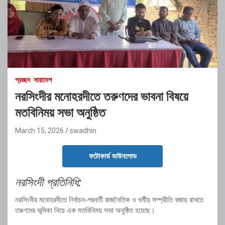
প্রচ্ছদ
সারাদেশ
নরসিংদীর মনোহরদীতে তরুণদের ভাবনা বিষয়ে
মতবিনিময় সভা অনুষ্ঠিত
March 15, 2026
swadhin
ফটোকার্ড ডাউনলোড
নরসিংদী
প্রতিনিধি:
নরসিংদীর
মনোহরদীতে
নির্বাচন-
পরবর্তী
রাজনৈতিক
ও
ধর্মীয়
সম্প্রীতি
বজায়
রাখতে
তরুণদের
ভূমিকা
নিয়ে
এক
মতবিনিময়
সভা
অনুষ্ঠিত
হয়েছে।