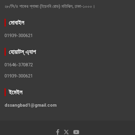
২৮/সি/৪ শাকের প্লাজা (টয়েনবি রোড) মতিঝিল, ঢাকা-১০০০।
মোবাইল
01939-300621
হোয়াটস্ এ্যাপ
01646-370872
01939-300621
ইমেইল
dssangbad1@gmail.com