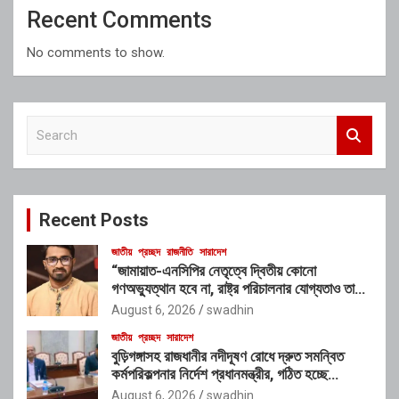
Recent Comments
No comments to show.
S
e
a
r
c
Recent Posts
h
জাতীয়
প্রচ্ছদ
রাজনীতি
সারাদেশ
“জামায়াত-এনসিপির নেতৃত্বে দ্বিতীয় কোনো
গণঅভ্যুত্থান হবে না, রাষ্ট্র পরিচালনার যোগ্যতাও তাদের
নেই”: রাশেদ খাঁনের
August 6, 2026
swadhin
জাতীয়
প্রচ্ছদ
সারাদেশ
বুড়িগঙ্গাসহ রাজধানীর নদীদূষণ রোধে দ্রুত সমন্বিত
কর্মপরিকল্পনার নির্দেশ প্রধানমন্ত্রীর, গঠিত হচ্ছে
আন্তঃসংস্থা সমন্বয় কমিটি
August 6, 2026
swadhin