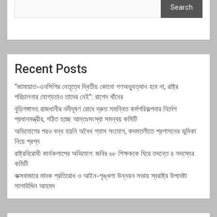
Search
Recent Posts
“জামায়াত-এনসিপির নেতৃত্বে দ্বিতীয় কোনো গণঅভ্যুত্থান হবে না, রাষ্ট্র
পরিচালনার যোগ্যতাও তাদের নেই”: রাশেদ খাঁনের
বুড়িগঙ্গাসহ রাজধানীর নদীদূষণ রোধে দ্রুত সমন্বিত কর্মপরিকল্পনার নির্দেশ
প্রধানমন্ত্রীর, গঠিত হচ্ছে আন্তঃসংস্থা সমন্বয় কমিটি
অভিযোগের পরও বন্ধ হয়নি অবৈধ গ্যাস সংযোগ, কদমতলীতে প্রশাসনের ভূমিকা
নিয়ে প্রশ্ন
রাষ্ট্রবিরোধী কার্যকলাপের অভিযোগ: জবির ৬৮ শিক্ষককে ঘিরে তদন্তে ৪ সদস্যের
কমিটি
কক্সবাজারে মাদক প্রতিরোধ ও আইন-শৃঙ্খলা উন্নয়ন সভায় স্বরাষ্ট্র উপদেষ্টা
সালাউদ্দিন আহমদ