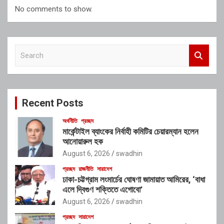
No comments to show.
S
e
a
r
c
Recent Posts
h
অর্থনীতি
প্রচ্ছদ
মার্কেন্টাইল ব্যাংকের নির্বাহী কমিটির চেয়ারম্যান হলেন
আনোয়ারুল হক
August 6, 2026
swadhin
প্রচ্ছদ
রাজনীতি
সারাদেশ
ঢাকা-চট্টগ্রাম লংমার্চের ঘোষণা জামায়াত আমিরের, ‘বাধা
এলে দ্বিগুণ শক্তিতে এগোবো’
August 6, 2026
swadhin
প্রচ্ছদ
সারাদেশ