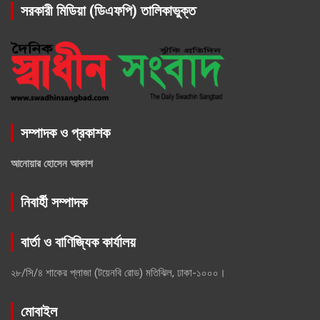
সরকারী মিডিয়া (ডিএফপি) তালিকাভুক্ত
সম্পাদক ও প্রকাশক
আনোয়ার হোসেন আকাশ
নিবার্হী সম্পাদক
বার্তা ও বাণিজ্যিক কার্যালয়
২৮/সি/৪ শাকের প্লাজা (টয়েনবি রোড) মতিঝিল, ঢাকা-১০০০।
মোবাইল