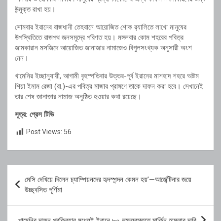
উন্মুক্ত রাখা হয়।
সোমবার ইরানের রাজধানী তেহরানে আয়োজিত শোক র‍্যালিতে লাখো মানুষের
উপস্থিতিতে রাজপথ জনসমুদ্রে পরিণত হয়। মঙ্গলবার কোম শহরের পবিত্র
জামকারান মসজিদে আয়োজিত জানাজার নামাজেও বিপুলসংখ্যক অনুসারী অংশ
নেন।
খামেনির ইচ্ছানুযায়ী, আগামী বৃহস্পতিবার উত্তর-পূর্ব ইরানের মাশহাদ শহরে অষ্টম
শিয়া ইমাম রেজা (রা.)-এর পবিত্র মাজার প্রাঙ্গণে তাকে দাফন করা হবে। সেখানেই
তার শেষ জানাজার নামাজ অনুষ্ঠিত হওয়ার কথা রয়েছে।
সূত্র: প্রেস টিভি
Post Views:
56
Post
মেসি দেখিয়ে দিলেন চ্যাম্পিয়নদের হৃদস্পন্দন কেমন হয়’—আর্জেন্টিনার জয়ে
navigation
উচ্ছ্বসিত পূর্ণিমা
খামেনির দাফন প্রক্রিয়ার মধ্যেই ইরানে ৮০ লক্ষ্যবস্তুতে মার্কিন হামলার দাবি