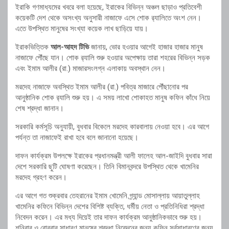
ইরাকি গণমাধ্যমের খবরে বলা হয়েছে, ইরাকের বিভিন্ন অঞ্চল ছাড়াও প্রতিবেশী
কয়েকটি দেশ থেকে অসংখ্য অনুসারী নাজাফে এসে শোক র‍্যালিতে অংশ নেন।
এতে উপস্থিত মানুষের সংখ্যা কয়েক লাখ ছাড়িয়ে যায়।
ইরাকভিত্তিক
আল-আহদ টিভি
জানায়, ভোর হওয়ার আগেই হাজার হাজার মানুষ
নাজাফে পৌঁছে যান। শোক র‍্যালি শুরু হওয়ার অপেক্ষায় তারা শহরের বিভিন্ন সড়ক
এবং ইমাম আলীর (রা.) মাজারসংলগ্ন এলাকায় অবস্থান নেন।
মরদেহ নাজাফে অবস্থিত ইমাম আলীর (রা.) পবিত্র মাজারে পৌঁছানোর পর
আনুষ্ঠানিক শোক র‍্যালি শুরু হয়। এ সময় লাখো শোকাহত মানুষ কফিন কাঁধে নিয়ে
শেষ শ্রদ্ধা জানান।
সরকারি কর্মসূচি অনুযায়ী, বুধবার বিকেলে মরদেহ কারবালায় নেওয়া হবে। এর আগে
পর্যন্ত তা নাজাফেই রাখা হবে বলে জানানো হয়েছে।
দাফন কার্যক্রম উপলক্ষে ইরাকের প্রধানমন্ত্রী আলী ফালেহ আল-জাইদি বুধবার সারা
দেশে সরকারি ছুটি ঘোষণা করেছেন। তিনি বিমানবন্দরে উপস্থিত থেকে খামেনির
মরদেহ গ্রহণ করেন।
এর আগে গত শুক্রবার তেহরানের ইমাম খোমেনি গ্র্যান্ড মোসাল্লায় আয়াতুল্লাহ
খামেনির কফিনে বিভিন্ন দেশের বিশিষ্ট ব্যক্তি, ধর্মীয় নেতা ও প্রতিনিধিরা শ্রদ্ধা
নিবেদন করেন। এর মধ্য দিয়েই তার দাফন কার্যক্রম আনুষ্ঠানিকভাবে শুরু হয়।
শনিবার ও রোববার সাধারণ মানুষের শ্রদ্ধা নিবেদনের জন্য কফিন সর্বসাধারণের জন্য