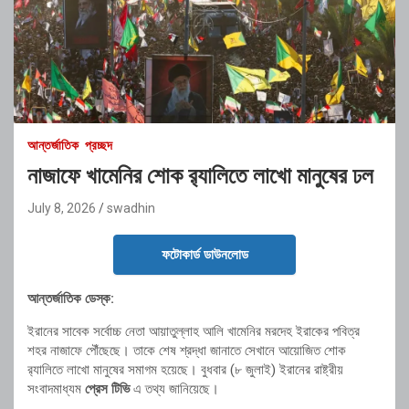
আন্তর্জাতিক
প্রচ্ছদ
নাজাফে খামেনির শোক র‍্যালিতে লাখো মানুষের ঢল
July 8, 2026
swadhin
ফটোকার্ড ডাউনলোড
আন্তর্জাতিক ডেস্ক:
ইরানের সাবেক সর্বোচ্চ নেতা আয়াতুল্লাহ আলি খামেনির মরদেহ ইরাকের পবিত্র
শহর নাজাফে পৌঁছেছে। তাকে শেষ শ্রদ্ধা জানাতে সেখানে আয়োজিত শোক
র‍্যালিতে লাখো মানুষের সমাগম হয়েছে। বুধবার (৮ জুলাই) ইরানের রাষ্ট্রীয়
সংবাদমাধ্যম
প্রেস টিভি
এ তথ্য জানিয়েছে।