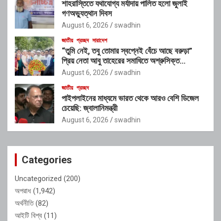
শাহরাস্তিতে যথাযোগ্য মর্যাদায় পালিত হলো জুলাই
গণঅভ্যুত্থান দিবস
August 6, 2026
swadhin
জাতীয়
প্রচ্ছদ
সারাদেশ
“তুমি নেই, তবু তোমার স্বপ্নেই বেঁচে আছে বরুড়া”
প্রিয় নেতা আবু তাহেরের সমাধিতে অশ্রুসিক্ত
শ্রদ্ধাঞ্জলি
August 6, 2026
swadhin
জাতীয়
প্রচ্ছদ
পাইপলাইনের মাধ্যমে ভারত থেকে আরও বেশি ডিজেল
চেয়েছি: জ্বালানিমন্ত্রী
August 6, 2026
swadhin
Categories
Uncategorized
(200)
অপরাধ
(1,942)
অর্থনীতি
(82)
আইটি বিশ্ব
(11)