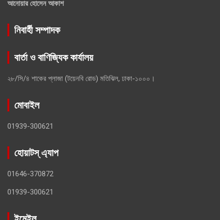
আনোয়ার হোসেন আকাশ
নিবার্হী সম্পাদক
বার্তা ও বাণিজ্যিক কার্যালয়
২৮/সি/৪ শাকের প্লাজা (টয়েনবি রোড) মতিঝিল, ঢাকা-১০০০।
মোবাইল
01939-300621
হোয়াটস্ এ্যাপ
01646-370872
01939-300621
ইমেইল