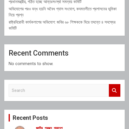
প্রধানমন্ত্রীর, গঠিত হচ্ছে আন্তঃসংস্থা সমন্বয় কমিটি
অভিযোগের পরও বন্ধ হয়নি অবৈধ গ্যাস সংযোগ, কদমতলীতে প্রশাসনের ভূমিকা
নিয়ে প্রশ্ন
রাষ্ট্রবিরোধী কার্যকলাপের অভিযোগ: জবির ৬৮ শিক্ষককে ঘিরে তদন্তে ৪ সদস্যের
কমিটি
Recent Comments
No comments to show.
S
e
a
r
c
Recent Posts
h
জাতীয়
প্রচ্ছদ
সারাদেশ