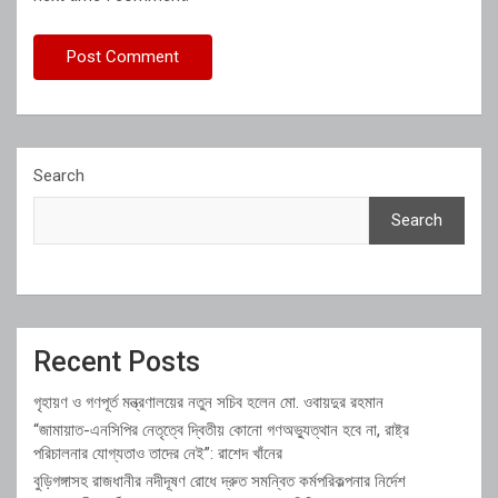
Search
Search
Recent Posts
গৃহায়ণ ও গণপূর্ত মন্ত্রণালয়ের নতুন সচিব হলেন মো. ওবায়দুর রহমান
“জামায়াত-এনসিপির নেতৃত্বে দ্বিতীয় কোনো গণঅভ্যুত্থান হবে না, রাষ্ট্র
পরিচালনার যোগ্যতাও তাদের নেই”: রাশেদ খাঁনের
বুড়িগঙ্গাসহ রাজধানীর নদীদূষণ রোধে দ্রুত সমন্বিত কর্মপরিকল্পনার নির্দেশ