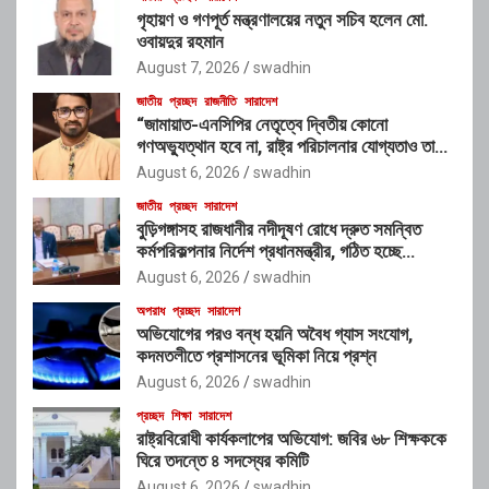
গৃহায়ণ ও গণপূর্ত মন্ত্রণালয়ের নতুন সচিব হলেন মো.
ওবায়দুর রহমান
August 7, 2026
swadhin
জাতীয়
প্রচ্ছদ
রাজনীতি
সারাদেশ
“জামায়াত-এনসিপির নেতৃত্বে দ্বিতীয় কোনো
গণঅভ্যুত্থান হবে না, রাষ্ট্র পরিচালনার যোগ্যতাও তাদের
নেই”: রাশেদ খাঁনের
August 6, 2026
swadhin
জাতীয়
প্রচ্ছদ
সারাদেশ
বুড়িগঙ্গাসহ রাজধানীর নদীদূষণ রোধে দ্রুত সমন্বিত
কর্মপরিকল্পনার নির্দেশ প্রধানমন্ত্রীর, গঠিত হচ্ছে
আন্তঃসংস্থা সমন্বয় কমিটি
August 6, 2026
swadhin
অপরাধ
প্রচ্ছদ
সারাদেশ
অভিযোগের পরও বন্ধ হয়নি অবৈধ গ্যাস সংযোগ,
কদমতলীতে প্রশাসনের ভূমিকা নিয়ে প্রশ্ন
August 6, 2026
swadhin
প্রচ্ছদ
শিক্ষা
সারাদেশ
রাষ্ট্রবিরোধী কার্যকলাপের অভিযোগ: জবির ৬৮ শিক্ষককে
ঘিরে তদন্তে ৪ সদস্যের কমিটি
August 6, 2026
swadhin