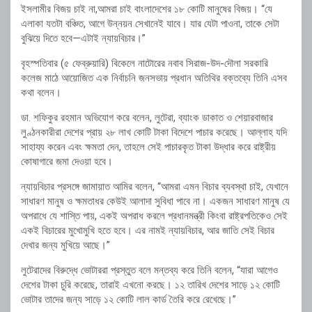
ইসলামীর বিজয় চাই না,আমরা চাই বাংলাদেশের ১৮ কোটি মানুষের বিজয়। “যে
এলাকা যতটা বঞ্চিত, আগে উন্নয়ন সেখানেই যাবে। যার যেটা পাওনা, তাকে সেটা
বুঝিয়ে দিতে হবে—এটাই ন্যায়বিচার।”
‎বৃহস্পতিবার (৫ ফেব্রুয়ারি) বিকেলে নাটোরের নবাব সিরাজ-উদ-দৌলা সরকারি
কলেজ মাঠে আয়োজিত এক নির্বাচনি জনসভায় প্রধান অতিথির বক্তব্যে তিনি এসব
কথা বলেন।
‎ডা. শফিকুর রহমান অভিযোগ করে বলেন, লুটেরা, ব্যাংক ডাকাত ও শেয়ারবাজার
লুণ্ঠনকারীরা দেশের প্রায় ২৮ লাখ কোটি টাকা বিদেশে পাচার করেছে। আল্লাহ যদি
সাহায্য করেন এবং ক্ষমতা দেন, তাহলে সেই পাচারকৃত টাকা উদ্ধার করে রাষ্ট্রীয়
কোষাগারে জমা দেওয়া হবে।
‎ন্যায়বিচার প্রসঙ্গে জামায়াত আমির বলেন, “আমরা এমন বিচার ব্যবস্থা চাই, যেখানে
সাধারণ মানুষ ও ক্ষমতাধর কেউই আলাদা সুবিধা পাবে না। একজন সাধারণ মানুষ যে
অপরাধে যে শাস্তি পায়, একই অপরাধ করলে প্রধানমন্ত্রী কিংবা রাষ্ট্রপতিকেও সেই
একই বিচারের মুখোমুখি হতে হবে। এর নামই ন্যায়বিচার, আর জাতি সেই বিচার
দেখার জন্য মুখিয়ে আছে।”
‎লুটেরাদের বিরুদ্ধে ভোটাররা প্রস্তুত বলে মন্তব্য করে তিনি বলেন, “যারা আগেও
দেশের টাকা চুরি করেছে, তারাই এখনো করছে। ১২ তারিখ দেশের সাড়ে ১২ কোটি
ভোটার তাদের জন্য সাড়ে ১২ কোটি লাল কার্ড তৈরি করে রেখেছে।”