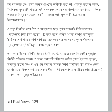
‎যুব সমাজকে দেশ গড়ার সুযোগ দেওয়ার অঙ্গীকার করে ডা. শফিকুর রহমান বলেন,
“আমাদের যুবকরাই পারতো এই বাংলাদেশকে সোনার বাংলাদেশে রূপ দিতে। কিন্তু
তাদের সেই সুযোগ দেওয়া হয়নি। আমরা সেই সুযোগ নিশ্চিত করবো,
ইনশাআল্লাহ।”
‎এছাড়া নির্বাচিত হলে শিশু ও বয়স্কদের জন্য পূর্ণাঙ্গ সরকারি চিকিৎসাসেবার
প্রতিশ্রুতি দিয়ে তিনি বলেন, পাঁচ বছর বয়স পর্যন্ত শিশুরা সম্পূর্ণ বিনামূল্যে
চিকিৎসাসেবা পাবে। পাশাপাশি ৬০-৬৫ বছর বয়সের পর বয়স্ক নাগরিকদের
স্বাস্থ্যসেবার পূর্ণ দায়িত্ব সরকার গ্রহণ করবে।
‎জনসভায় বিশেষ অতিথি হিসেবে উপস্থিত ছিলেন জামায়াতে ইসলামীর কেন্দ্রীয়
নির্বাহী পরিষদের সদস্য ও ঢাকা মহানগরী দক্ষিণের আমির নূরুল ইসলাম বুলবুল,
ডাকসুর সাবেক জিএস এস এম ফরহাদ, চাকসুর ভিপি ইব্রাহিম রনি ছাড়াও জেলা
জামায়াতের বিভিন্ন পর্যায়ের নেতাকর্মীরা। নির্বাচনকে ঘিরে নাটোরের জামায়াতের এই
সমাবেশ জনসমূদ্রে পরিনত হয়।
Post Views:
129