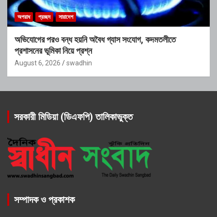
অপরাধ
প্রচ্ছদ
সারাদেশ
অভিযোগের পরও বন্ধ হয়নি অবৈধ গ্যাস সংযোগ, কদমতলীতে
প্রশাসনের ভূমিকা নিয়ে প্রশ্ন
August 6, 2026
swadhin
সরকারী মিডিয়া (ডিএফপি) তালিকাভুক্ত
সম্পাদক ও প্রকাশক