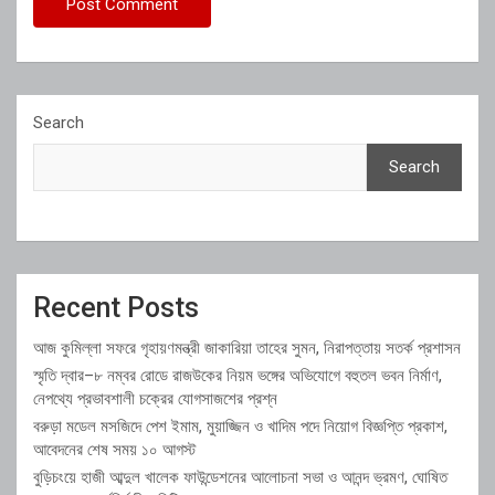
Search
Search
Recent Posts
আজ কুমিল্লা সফরে গৃহায়ণমন্ত্রী জাকারিয়া তাহের সুমন, নিরাপত্তায় সতর্ক প্রশাসন
স্মৃতি দ্বার–৮ নম্বর রোডে রাজউকের নিয়ম ভঙ্গের অভিযোগে বহুতল ভবন নির্মাণ,
নেপথ্যে প্রভাবশালী চক্রের যোগসাজশের প্রশ্ন
বরুড়া মডেল মসজিদে পেশ ইমাম, মুয়াজ্জিন ও খাদিম পদে নিয়োগ বিজ্ঞপ্তি প্রকাশ,
আবেদনের শেষ সময় ১০ আগস্ট
বুড়িচংয়ে হাজী আব্দুল খালেক ফাউন্ডেশনের আলোচনা সভা ও আনন্দ ভ্রমণ, ঘোষিত