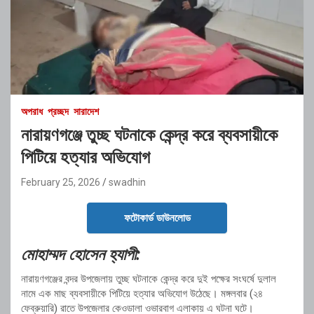
অপরাধ
প্রচ্ছদ
সারাদেশ
নারায়ণগঞ্জে তুচ্ছ ঘটনাকে কেন্দ্র করে ব্যবসায়ীকে
পিটিয়ে হত্যার অভিযোগ
February 25, 2026
swadhin
ফটোকার্ড ডাউনলোড
মোহাম্মদ হোসেন হ্যাপী:
নারায়ণগঞ্জের বন্দর উপজেলায় তুচ্ছ ঘটনাকে কেন্দ্র করে দুই পক্ষের সংঘর্ষে দুলাল
নামে এক মাছ ব্যবসায়ীকে পিটিয়ে হত্যার অভিযোগ উঠেছে। মঙ্গলবার (২৪
ফেব্রুয়ারি) রাতে উপজেলার কেওডালা ওভারবাগ এলাকায় এ ঘটনা ঘটে।