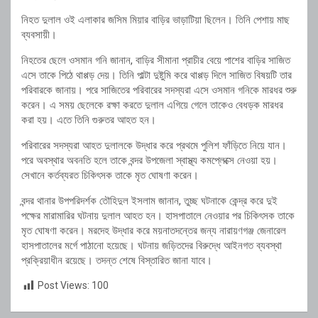
নিহত দুলাল ওই এলাকার জসিম মিয়ার বাড়ির ভাড়াটিয়া ছিলেন। তিনি পেশায় মাছ
ব্যবসায়ী।
নিহতের ছেলে ওসমান গনি জানান, বাড়ির সীমানা প্রাচীর বেয়ে পাশের বাড়ির সাজিত
এসে তাকে পিঠে থাপ্পড় দেয়। তিনি পাল্টা দুষ্টুমি করে থাপ্পড় দিলে সাজিত বিষয়টি তার
পরিবারকে জানায়। পরে সাজিতের পরিবারের সদস্যরা এসে ওসমান গনিকে মারধর শুরু
করেন। এ সময় ছেলেকে রক্ষা করতে দুলাল এগিয়ে গেলে তাকেও বেধড়ক মারধর
করা হয়। এতে তিনি গুরুতর আহত হন।
পরিবারের সদস্যরা আহত দুলালকে উদ্ধার করে প্রথমে পুলিশ ফাঁড়িতে নিয়ে যান।
পরে অবস্থার অবনতি হলে তাকে বন্দর উপজেলা স্বাস্থ্য কমপ্লেক্সে নেওয়া হয়।
সেখানে কর্তব্যরত চিকিৎসক তাকে মৃত ঘোষণা করেন।
বন্দর থানার উপপরিদর্শক তৌহিদুল ইসলাম জানান, তুচ্ছ ঘটনাকে কেন্দ্র করে দুই
পক্ষের মারামারির ঘটনায় দুলাল আহত হন। হাসপাতালে নেওয়ার পর চিকিৎসক তাকে
মৃত ঘোষণা করেন। মরদেহ উদ্ধার করে ময়নাতদন্তের জন্য নারায়ণগঞ্জ জেনারেল
হাসপাতালের মর্গে পাঠানো হয়েছে। ঘটনায় জড়িতদের বিরুদ্ধে আইনগত ব্যবস্থা
প্রক্রিয়াধীন রয়েছে। তদন্ত শেষে বিস্তারিত জানা যাবে।
Post Views:
100