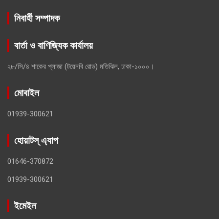
নিবার্হী সম্পাদক
বার্তা ও বাণিজ্যিক কার্যালয়
২৮/সি/৪ শাকের প্লাজা (টয়েনবি রোড) মতিঝিল, ঢাকা-১০০০।
মোবাইল
01939-300621
হোয়াটস্ এ্যাপ
01646-370872
01939-300621
ইমেইল