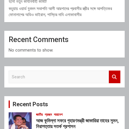
হলো নতুন কার্যনির্বাহী কমিটি
কচুয়ায় ওয়ার্ড যুবদল সভাপতি আলী আরশাদের প্রবাসীর স্ত্রীর সঙ্গে আপত্তিকর
ফোনালাপের অডিও ভাইরাল; শাস্তির দাবি এলাকাবাসীর
Recent Comments
No comments to show.
S
e
a
r
c
Recent Posts
h
জাতীয়
প্রচ্ছদ
সারাদেশ
আজ কুমিল্লা সফরে গৃহায়ণমন্ত্রী জাকারিয়া তাহের সুমন,
নিরাপত্তায় সতর্ক প্রশাসন