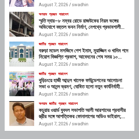
August 7, 2026
swadhin
অপরাধ
প্রচ্ছদ
সারাদেশ
স্মৃতি দ্বার–৮ নম্বর রোডে রাজউকের নিয়ম ভঙ্গের
অভিযোগে বহুতল ভবন নির্মাণ, নেপথ্যে প্রভাবশালী
চক্রের যোগসাজশের প্রশ্ন
August 7, 2026
swadhin
জাতীয়
প্রচ্ছদ
সারাদেশ
বরুড়া মডেল মসজিদে পেশ ইমাম, মুয়াজ্জিন ও খাদিম পদে
নিয়োগ বিজ্ঞপ্তি প্রকাশ, আবেদনের শেষ সময় ১০
আগস্ট
August 7, 2026
swadhin
জাতীয়
প্রচ্ছদ
সারাদেশ
বুড়িচংয়ে হাজী আব্দুল খালেক ফাউন্ডেশনের আলোচনা
সভা ও আনন্দ ভ্রমণ, ঘোষিত হলো নতুন কার্যনির্বাহী
কমিটি
August 7, 2026
swadhin
অপরাধ
জাতীয়
প্রচ্ছদ
সারাদেশ
কচুয়ায় ওয়ার্ড যুবদল সভাপতি আলী আরশাদের প্রবাসীর
স্ত্রীর সঙ্গে আপত্তিকর ফোনালাপের অডিও ভাইরাল;
শাস্তির দাবি এলাকাবাসীর
August 7, 2026
swadhin