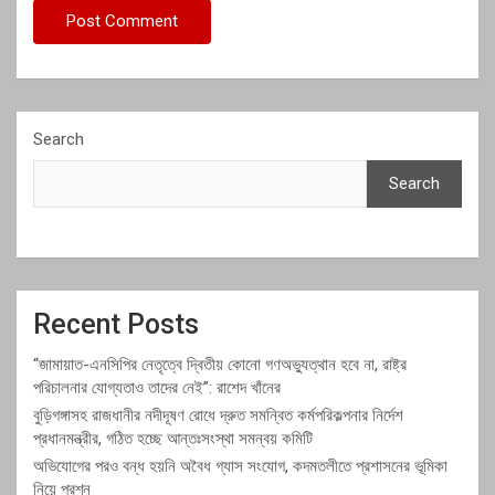
Search
Search
Recent Posts
“জামায়াত-এনসিপির নেতৃত্বে দ্বিতীয় কোনো গণঅভ্যুত্থান হবে না, রাষ্ট্র
পরিচালনার যোগ্যতাও তাদের নেই”: রাশেদ খাঁনের
বুড়িগঙ্গাসহ রাজধানীর নদীদূষণ রোধে দ্রুত সমন্বিত কর্মপরিকল্পনার নির্দেশ
প্রধানমন্ত্রীর, গঠিত হচ্ছে আন্তঃসংস্থা সমন্বয় কমিটি
অভিযোগের পরও বন্ধ হয়নি অবৈধ গ্যাস সংযোগ, কদমতলীতে প্রশাসনের ভূমিকা
নিয়ে প্রশ্ন