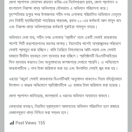
জেলা প্রশাসক মোহাম্মদ রায়হান কবির-এর নির্দেশক্রমে র‍্যাব, জেলা প্রশাসন ও
বাংলাদেশ নিরাপদ খাদ্য অধিদপ্তর যৌথভাবে এ অভিযান পরিচালনা করে।
বৃহস্পতিবার দুপুরে সদর উপজেলার শহীদ নগর এলাকায় পরিচালিত অভিযানে নেতৃত্ব
দেন নির্বাহী ম্যাজিস্ট্রেট শাহরিয়ার পারভেজ, র‍্যাব-১১-এর কর্মকর্তা আল মাসুদ খান
এবং নিরাপদ খাদ্য অধিদপ্তরের কর্মকর্তা সুরাইয়া শামসুল নাহার।
অভিযানে দেখা যায়, শহীদ নগর এলাকায় ‘গ্রামীন’ নামে একটি সেমাই কারখানার
পাশেই সিটি করপোরেশনের ময়লার ভাগাড়। টয়লেটের পাশেই অস্বাস্থ্যকর পরিবেশে
সেমাই প্রস্তুত করা হচ্ছিল। খামি তৈরিতে নিম্নমানের আটা-ময়দা এবং সেমাই
ভাজতে দীর্ঘদিন ব্যবহৃত তেল ব্যবহার করা হচ্ছিল। প্রতিষ্ঠানটি বিএসটিআইয়ের
সিল ব্যবহার করলেও বৈধ অনুমোদনের কাগজপত্র দেখাতে পারেনি। এ অভিযোগে
কারখানাটিকে ১ লাখ টাকা জরিমানা করা হয় এবং উৎপাদিত সেমাই জব্দ করা হয়।
এছাড়া ‘আনন্দ’ সেমাই কারখানার বিএসটিআই অনুমোদন থাকলেও নিয়ম বহির্ভূতভাবে
উৎপাদন ও ভাঙার অভিযোগে প্রতিষ্ঠানটিকে ২৫ হাজার টাকা জরিমানা করা হয়েছে।
জেলা প্রশাসন জানিয়েছে, জনস্বার্থে এ ধরনের অভিযান অব্যাহত থাকবে।
ভোক্তারা বলছেন, নিয়মিত ভ্রাম্যমাণ আদালতের অভিযান পরিচালিত হলে বাজারে
ভেজালমুক্ত খাদ্য নিশ্চিত করা সম্ভব হবে।
Post Views:
155