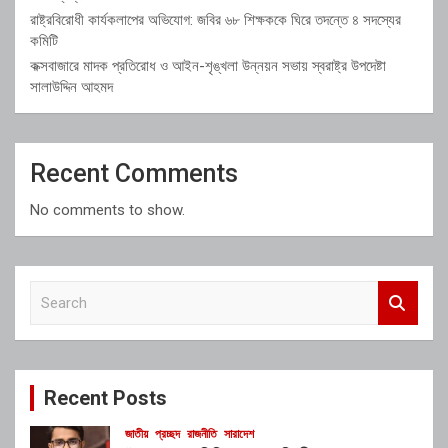
রাষ্ট্রবিরোধী কার্যকলাপের অভিযোগ: জবির ৬৮ শিক্ষককে ঘিরে তদন্তে ৪ সদস্যের
কমিটি
কক্সবাজারে মাদক প্রতিরোধ ও আইন-শৃঙ্খলা উন্নয়ন সভায় স্বরাষ্ট্র উপদেষ্টা
সালাউদ্দিন আহমদ
Recent Comments
No comments to show.
S
e
a
r
c
Recent Posts
h
জাতীয়
প্রচ্ছদ
রাজনীতি
সারাদেশ