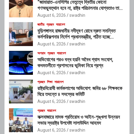
“জামায়াত-এনসিপির নেতৃত্বে দ্বিতীয় কোনো
গণঅভ্যুত্থান হবে না, রাষ্ট্র পরিচালনার যোগ্যতাও তাদের
নেই”: রাশেদ খাঁনের
August 6, 2026
swadhin
জাতীয়
প্রচ্ছদ
সারাদেশ
বুড়িগঙ্গাসহ রাজধানীর নদীদূষণ রোধে দ্রুত সমন্বিত
কর্মপরিকল্পনার নির্দেশ প্রধানমন্ত্রীর, গঠিত হচ্ছে
আন্তঃসংস্থা সমন্বয় কমিটি
August 6, 2026
swadhin
অপরাধ
প্রচ্ছদ
সারাদেশ
অভিযোগের পরও বন্ধ হয়নি অবৈধ গ্যাস সংযোগ,
কদমতলীতে প্রশাসনের ভূমিকা নিয়ে প্রশ্ন
August 6, 2026
swadhin
প্রচ্ছদ
শিক্ষা
সারাদেশ
রাষ্ট্রবিরোধী কার্যকলাপের অভিযোগ: জবির ৬৮ শিক্ষককে
ঘিরে তদন্তে ৪ সদস্যের কমিটি
August 6, 2026
swadhin
প্রচ্ছদ
সারাদেশ
কক্সবাজারে মাদক প্রতিরোধ ও আইন-শৃঙ্খলা উন্নয়ন
সভায় স্বরাষ্ট্র উপদেষ্টা সালাউদ্দিন আহমদ
August 6, 2026
swadhin