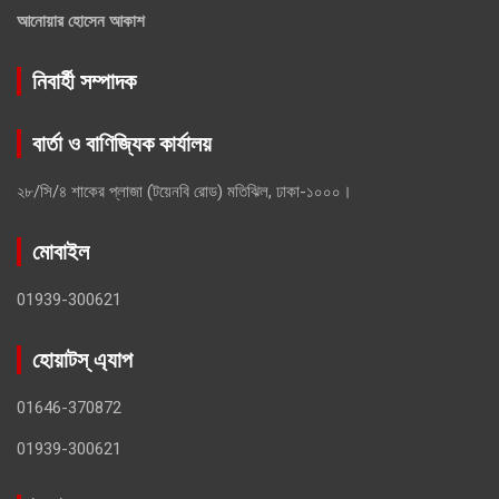
আনোয়ার হোসেন আকাশ
নিবার্হী সম্পাদক
বার্তা ও বাণিজ্যিক কার্যালয়
২৮/সি/৪ শাকের প্লাজা (টয়েনবি রোড) মতিঝিল, ঢাকা-১০০০।
মোবাইল
01939-300621
হোয়াটস্ এ্যাপ
01646-370872
01939-300621