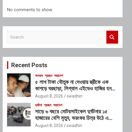
No comments to show.
S
e
a
r
c
Recent Posts
h
অপরাধ
প্রচ্ছদ
সারাদেশ
৫ লাখ টাকা যৌতুক না দেওয়ায় স্ত্রীকে এক
কাপড়ে ঘরছাড়া, লিগ্যাল এইডেও হাজির হননি
স্বামী
August 8, 2026
swadhin
দুর্ঘটনা
প্রচ্ছদ
সারাদেশ
সাড়ে ৬ বছরে মোটরসাইকেল দুর্ঘটনায় ১৫
হাজারের বেশি মৃত্যু, ভয়ংকর চিত্র উঠে এলো
প্রতিবেদনে
August 8, 2026
swadhin