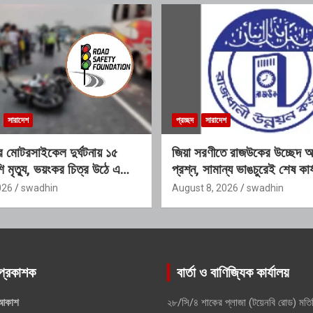
সারাদেশ
প্রচ্ছদ
সারাদেশ
 মোটরসাইকেল দুর্ঘটনায় ১৫
জিয়া সরণীতে রাজউকের উচ্ছেদ অ
ি মৃত্যু, ভয়ংকর চিত্র উঠে এলো
প্রশ্ন, সামান্য ভাঙচুরেই শেষ কার
026
swadhin
August 8, 2026
swadhin
প্রকাশক
বার্তা ও বাণিজ্যিক কার্যালয়
আকাশ
২৮/সি/৪ শাকের প্লাজা (টয়েনবি রোড) মতি