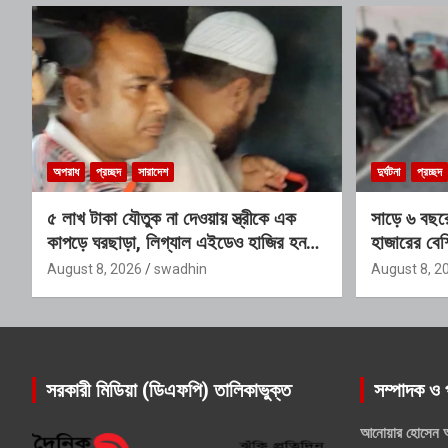
অপরাধ
প্রচ্ছদ
সারাদেশ
দুর্ঘটনা
প্রচ্ছদ
৫ লাখ টাকা যৌতুক না দেওয়ায় স্ত্রীকে এক
সাড়ে ৬ বছরে
কাপড়ে ঘরছাড়া, লিগ্যাল এইডেও হাজির হননি
হাজারের বেশ
স্বামী
প্রতিবেদনে
August 8, 2026
swadhin
August 8, 2
সরকারী মিডিয়া (ডিএফপি) তালিকাভুক্ত
সম্পাদক ও 
আনোয়ার হোসেন 