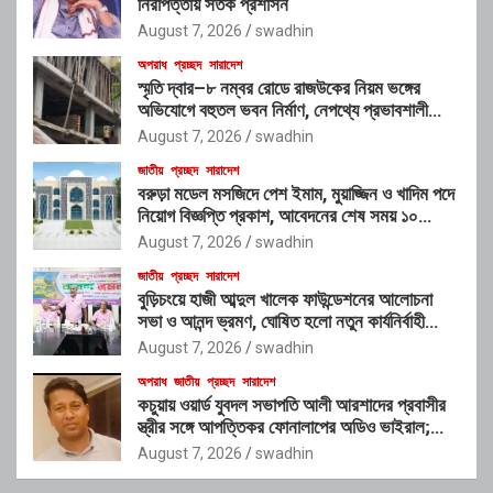
নিরাপত্তায় সতর্ক প্রশাসন
August 7, 2026
swadhin
অপরাধ
প্রচ্ছদ
সারাদেশ
স্মৃতি দ্বার–৮ নম্বর রোডে রাজউকের নিয়ম ভঙ্গের
অভিযোগে বহুতল ভবন নির্মাণ, নেপথ্যে প্রভাবশালী
চক্রের যোগসাজশের প্রশ্ন
August 7, 2026
swadhin
জাতীয়
প্রচ্ছদ
সারাদেশ
বরুড়া মডেল মসজিদে পেশ ইমাম, মুয়াজ্জিন ও খাদিম পদে
নিয়োগ বিজ্ঞপ্তি প্রকাশ, আবেদনের শেষ সময় ১০
আগস্ট
August 7, 2026
swadhin
জাতীয়
প্রচ্ছদ
সারাদেশ
বুড়িচংয়ে হাজী আব্দুল খালেক ফাউন্ডেশনের আলোচনা
সভা ও আনন্দ ভ্রমণ, ঘোষিত হলো নতুন কার্যনির্বাহী
কমিটি
August 7, 2026
swadhin
অপরাধ
জাতীয়
প্রচ্ছদ
সারাদেশ
কচুয়ায় ওয়ার্ড যুবদল সভাপতি আলী আরশাদের প্রবাসীর
স্ত্রীর সঙ্গে আপত্তিকর ফোনালাপের অডিও ভাইরাল;
শাস্তির দাবি এলাকাবাসীর
August 7, 2026
swadhin