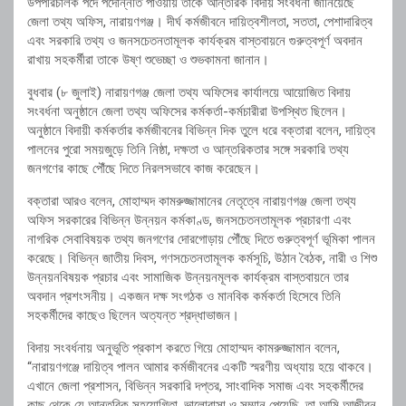
উপপরিচালক পদে পদোন্নতি পাওয়ায় তাকে আন্তরিক বিদায় সংবর্ধনা জানিয়েছে
জেলা তথ্য অফিস, নারায়ণগঞ্জ। দীর্ঘ কর্মজীবনে দায়িত্বশীলতা, সততা, পেশাদারিত্ব
এবং সরকারি তথ্য ও জনসচেতনতামূলক কার্যক্রম বাস্তবায়নে গুরুত্বপূর্ণ অবদান
রাখায় সহকর্মীরা তাকে উষ্ণ শুভেচ্ছা ও শুভকামনা জানান।
বুধবার (৮ জুলাই) নারায়ণগঞ্জ জেলা তথ্য অফিসের কার্যালয়ে আয়োজিত বিদায়
সংবর্ধনা অনুষ্ঠানে জেলা তথ্য অফিসের কর্মকর্তা-কর্মচারীরা উপস্থিত ছিলেন।
অনুষ্ঠানে বিদায়ী কর্মকর্তার কর্মজীবনের বিভিন্ন দিক তুলে ধরে বক্তারা বলেন, দায়িত্ব
পালনের পুরো সময়জুড়ে তিনি নিষ্ঠা, দক্ষতা ও আন্তরিকতার সঙ্গে সরকারি তথ্য
জনগণের কাছে পৌঁছে দিতে নিরলসভাবে কাজ করেছেন।
বক্তারা আরও বলেন, মোহাম্মদ কামরুজ্জামানের নেতৃত্বে নারায়ণগঞ্জ জেলা তথ্য
অফিস সরকারের বিভিন্ন উন্নয়ন কর্মকাণ্ড, জনসচেতনতামূলক প্রচারণা এবং
নাগরিক সেবাবিষয়ক তথ্য জনগণের দোরগোড়ায় পৌঁছে দিতে গুরুত্বপূর্ণ ভূমিকা পালন
করেছে। বিভিন্ন জাতীয় দিবস, গণসচেতনতামূলক কর্মসূচি, উঠান বৈঠক, নারী ও শিশু
উন্নয়নবিষয়ক প্রচার এবং সামাজিক উন্নয়নমূলক কার্যক্রম বাস্তবায়নে তার
অবদান প্রশংসনীয়। একজন দক্ষ সংগঠক ও মানবিক কর্মকর্তা হিসেবে তিনি
সহকর্মীদের কাছেও ছিলেন অত্যন্ত শ্রদ্ধাভাজন।
বিদায় সংবর্ধনায় অনুভূতি প্রকাশ করতে গিয়ে মোহাম্মদ কামরুজ্জামান বলেন,
“নারায়ণগঞ্জে দায়িত্ব পালন আমার কর্মজীবনের একটি স্মরণীয় অধ্যায় হয়ে থাকবে।
এখানে জেলা প্রশাসন, বিভিন্ন সরকারি দপ্তর, সাংবাদিক সমাজ এবং সহকর্মীদের
কাছ থেকে যে আন্তরিক সহযোগিতা, ভালোবাসা ও সম্মান পেয়েছি, তা আমি আজীবন