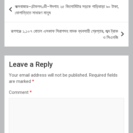
Post
কক্সবাজার–চৌফলদণ্ডী–ঈদগাহ ২৫ কিলোমিটার সড়কে গাড়িভাড়া ৯০ টাকা,
navigation
ভোগান্তিতে সাধারণ মানুষ
রূপগঞ্জে ১,১০৭ বোতল এসকাফ সিরাপসহ মাদক ব্যবসায়ী গ্রেপ্তার, জব্দ ট্রাক
ও সিএনজি
Leave a Reply
Your email address will not be published.
Required fields
are marked
*
Comment
*