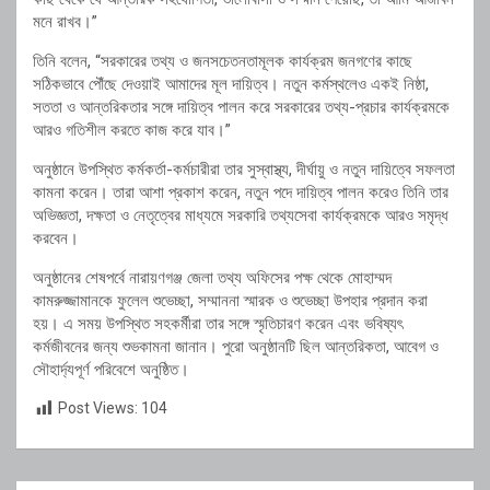
মনে রাখব।”
তিনি বলেন, “সরকারের তথ্য ও জনসচেতনতামূলক কার্যক্রম জনগণের কাছে
সঠিকভাবে পৌঁছে দেওয়াই আমাদের মূল দায়িত্ব। নতুন কর্মস্থলেও একই নিষ্ঠা,
সততা ও আন্তরিকতার সঙ্গে দায়িত্ব পালন করে সরকারের তথ্য-প্রচার কার্যক্রমকে
আরও গতিশীল করতে কাজ করে যাব।”
অনুষ্ঠানে উপস্থিত কর্মকর্তা-কর্মচারীরা তার সুস্বাস্থ্য, দীর্ঘায়ু ও নতুন দায়িত্বে সফলতা
কামনা করেন। তারা আশা প্রকাশ করেন, নতুন পদে দায়িত্ব পালন করেও তিনি তার
অভিজ্ঞতা, দক্ষতা ও নেতৃত্বের মাধ্যমে সরকারি তথ্যসেবা কার্যক্রমকে আরও সমৃদ্ধ
করবেন।
অনুষ্ঠানের শেষপর্বে নারায়ণগঞ্জ জেলা তথ্য অফিসের পক্ষ থেকে মোহাম্মদ
কামরুজ্জামানকে ফুলেল শুভেচ্ছা, সম্মাননা স্মারক ও শুভেচ্ছা উপহার প্রদান করা
হয়। এ সময় উপস্থিত সহকর্মীরা তার সঙ্গে স্মৃতিচারণ করেন এবং ভবিষ্যৎ
কর্মজীবনের জন্য শুভকামনা জানান। পুরো অনুষ্ঠানটি ছিল আন্তরিকতা, আবেগ ও
সৌহার্দ্যপূর্ণ পরিবেশে অনুষ্ঠিত।
Post Views:
104