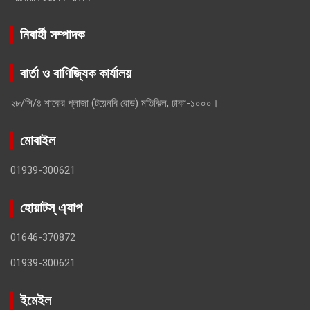
নিবার্হী সম্পাদক
বার্তা ও বাণিজ্যিক কার্যালয়
২৮/সি/৪ শাকের প্লাজা (টয়েনবি রোড) মতিঝিল, ঢাকা-১০০০।
মোবাইল
01939-300621
হোয়াটস্ এ্যাপ
01646-370872
01939-300621
ইমেইল