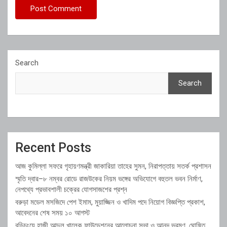
Search
Search
Recent Posts
আজ কুমিল্লা সফরে গৃহায়ণমন্ত্রী জাকারিয়া তাহের সুমন, নিরাপত্তায় সতর্ক প্রশাসন
স্মৃতি দ্বার–৮ নম্বর রোডে রাজউকের নিয়ম ভঙ্গের অভিযোগে বহুতল ভবন নির্মাণ,
নেপথ্যে প্রভাবশালী চক্রের যোগসাজশের প্রশ্ন
বরুড়া মডেল মসজিদে পেশ ইমাম, মুয়াজ্জিন ও খাদিম পদে নিয়োগ বিজ্ঞপ্তি প্রকাশ,
আবেদনের শেষ সময় ১০ আগস্ট
বুড়িচংয়ে হাজী আব্দুল খালেক ফাউন্ডেশনের আলোচনা সভা ও আনন্দ ভ্রমণ, ঘোষিত