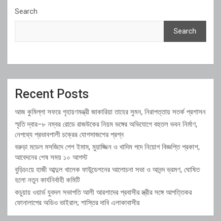
Search
Search
Recent Posts
আজ কুমিল্লা সফরে গৃহায়ণমন্ত্রী জাকারিয়া তাহের সুমন, নিরাপত্তায় সতর্ক প্রশাসন
স্মৃতি দ্বার–৮ নম্বর রোডে রাজউকের নিয়ম ভঙ্গের অভিযোগে বহুতল ভবন নির্মাণ,
নেপথ্যে প্রভাবশালী চক্রের যোগসাজশের প্রশ্ন
বরুড়া মডেল মসজিদে পেশ ইমাম, মুয়াজ্জিন ও খাদিম পদে নিয়োগ বিজ্ঞপ্তি প্রকাশ,
আবেদনের শেষ সময় ১০ আগস্ট
বুড়িচংয়ে হাজী আব্দুল খালেক ফাউন্ডেশনের আলোচনা সভা ও আনন্দ ভ্রমণ, ঘোষিত
হলো নতুন কার্যনির্বাহী কমিটি
কচুয়ায় ওয়ার্ড যুবদল সভাপতি আলী আরশাদের প্রবাসীর স্ত্রীর সঙ্গে আপত্তিকর
ফোনালাপের অডিও ভাইরাল; শাস্তির দাবি এলাকাবাসীর