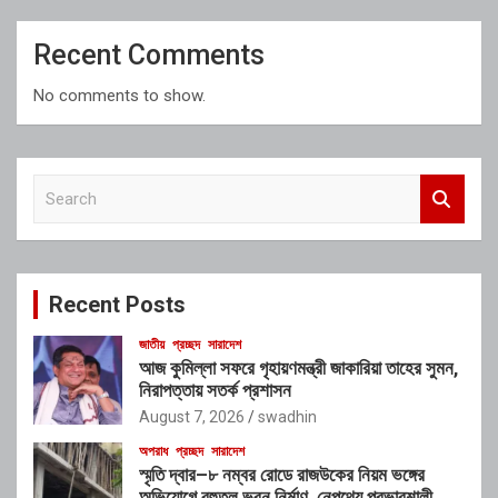
Recent Comments
No comments to show.
S
e
a
r
c
Recent Posts
h
জাতীয়
প্রচ্ছদ
সারাদেশ
আজ কুমিল্লা সফরে গৃহায়ণমন্ত্রী জাকারিয়া তাহের সুমন,
নিরাপত্তায় সতর্ক প্রশাসন
August 7, 2026
swadhin
অপরাধ
প্রচ্ছদ
সারাদেশ
স্মৃতি দ্বার–৮ নম্বর রোডে রাজউকের নিয়ম ভঙ্গের
অভিযোগে বহুতল ভবন নির্মাণ, নেপথ্যে প্রভাবশালী