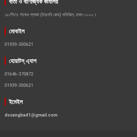
বার্তা ও বাণিজ্যিক কার্যালয়
২৮/সি/৪ শাকের প্লাজা (টয়েনবি রোড) মতিঝিল, ঢাকা-১০০০।
মোবাইল
01939-300621
হোয়াটস্ এ্যাপ
01646-370872
01939-300621
ইমেইল
dssangbad1@gmail.com