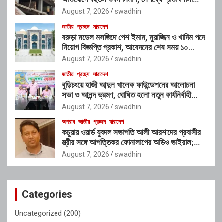
চক্রের যোগসাজশের প্রশ্ন
August 7, 2026
swadhin
জাতীয়
প্রচ্ছদ
সারাদেশ
বরুড়া মডেল মসজিদে পেশ ইমাম, মুয়াজ্জিন ও খাদিম পদে
নিয়োগ বিজ্ঞপ্তি প্রকাশ, আবেদনের শেষ সময় ১০
আগস্ট
August 7, 2026
swadhin
জাতীয়
প্রচ্ছদ
সারাদেশ
বুড়িচংয়ে হাজী আব্দুল খালেক ফাউন্ডেশনের আলোচনা
সভা ও আনন্দ ভ্রমণ, ঘোষিত হলো নতুন কার্যনির্বাহী
কমিটি
August 7, 2026
swadhin
অপরাধ
জাতীয়
প্রচ্ছদ
সারাদেশ
কচুয়ায় ওয়ার্ড যুবদল সভাপতি আলী আরশাদের প্রবাসীর
স্ত্রীর সঙ্গে আপত্তিকর ফোনালাপের অডিও ভাইরাল;
শাস্তির দাবি এলাকাবাসীর
August 7, 2026
swadhin
Categories
Uncategorized
(200)