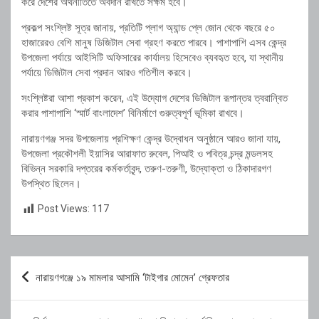
করে দেশের অর্থনীতিতে অবদান রাখতে সক্ষম হবে।
প্রকল্প সংশ্লিষ্ট সূত্র জানায়, প্রতিটি প্লাগ অ্যান্ড প্লে জোন থেকে বছরে ৫০
হাজারেরও বেশি মানুষ ডিজিটাল সেবা গ্রহণ করতে পারবে। পাশাপাশি এসব কেন্দ্র
উপজেলা পর্যায়ে আইসিটি অফিসারের কার্যালয় হিসেবেও ব্যবহৃত হবে, যা স্থানীয়
পর্যায়ে ডিজিটাল সেবা প্রদান আরও গতিশীল করবে।
সংশ্লিষ্টরা আশা প্রকাশ করেন, এই উদ্যোগ দেশের ডিজিটাল রূপান্তর ত্বরান্বিত
করার পাশাপাশি ‘স্মার্ট বাংলাদেশ’ বিনির্মাণে গুরুত্বপূর্ণ ভূমিকা রাখবে।
নারায়ণগঞ্জ সদর উপজেলায় প্রশিক্ষণ কেন্দ্র উদ্বোধন অনুষ্ঠানে আরও জানা যায়,
উপজেলা প্রকৌশলী ইয়াসির আরাফাত রুবেল, পিআই ও পবিত্র চন্দ্র মন্ডলসহ
বিভিন্ন সরকারি দপ্তরের কর্মকর্তাবৃন্দ, তরুণ-তরুণী, উদ্যোক্তা ও ঠিকাদারগণ
উপস্থিত ছিলেন।
Post Views:
117
Post
নারায়ণগঞ্জে ১৯ মামলার আসামি ‘টাইগার মোমেন’ গ্রেফতার
navigation