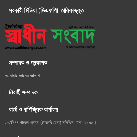
সরকারী মিডিয়া (ডিএফপি) তালিকাভুক্ত
সম্পাদক ও প্রকাশক
আনোয়ার হোসেন আকাশ
নিবার্হী সম্পাদক
বার্তা ও বাণিজ্যিক কার্যালয়
২৮/সি/৪ শাকের প্লাজা (টয়েনবি রোড) মতিঝিল, ঢাকা-১০০০।