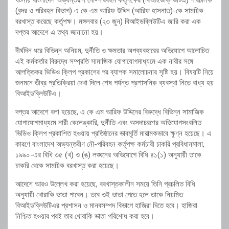
ঘটনায় বাংলাদেশ অভ্যন্তরীণ নৌ-পরিবহন কর্তৃপক্ষের (বিআইডব্লিউটিএ) পরিচালক
(বন্দর ও পরিবহন বিভাগ) এ কে এম আরিফ উদ্দিন (আরিফ হাসনাত)-কে সাময়িক
বরখাস্ত করেছে কর্তৃপক্ষ। মঙ্গলবার (২৩ জুন) বিআইডব্লিউটিএ জারি করা এক
দপ্তর আদেশে এ তথ্য জানানো হয়।
দীর্ঘদিন ধরে বিভিন্ন অনিয়ম, দুর্নীতি ও ক্ষমতার অপব্যবহারের অভিযোগে আলোচিত
এই কর্মকর্তার বিরুদ্ধে সম্প্রতি সামাজিক যোগাযোগমাধ্যমে এক নারীর সঙ্গে
আপত্তিকর ভিডিও ক্লিপ প্রকাশের পর ব্যাপক সমালোচনার সৃষ্টি হয়। বিষয়টি নিয়ে
জনমনে তীব্র প্রতিক্রিয়া দেখা দিলে শেষ পর্যন্ত প্রশাসনিক ব্যবস্থা নিতে বাধ্য হয়
বিআইডব্লিউটিএ।
দপ্তর আদেশে বলা হয়েছে, এ কে এম আরিফ উদ্দিনের বিরুদ্ধে বিভিন্ন সামাজিক
যোগাযোগমাধ্যমে নারী কেলেঙ্কারি, দুর্নীতি এবং অসদাচরণের অভিযোগসংবলিত
ভিডিও ক্লিপ প্রকাশিত হওয়ায় প্রতিষ্ঠানের ভাবমূর্তি মারাত্মকভাবে ক্ষুণ্ন হয়েছে। এ
কারণে বাংলাদেশ অভ্যন্তরীণ নৌ-পরিবহন কর্তৃপক্ষ কর্মচারী চাকরি প্রবিধানমালা,
১৯৯০-এর বিধি ৩৫ (খ) ও (ঙ) লঙ্ঘনের অভিযোগে বিধি ৪১(১) অনুযায়ী তাকে
চাকরি থেকে সাময়িক বরখাস্ত করা হয়েছে।
আদেশে আরও উল্লেখ করা হয়েছে, বরখাস্তকালীন সময়ে তিনি প্রচলিত বিধি
অনুযায়ী খোরাকি ভাতা পাবেন। তবে ওই ভাতা পেতে হলে তাকে নিয়মিত
বিআইডব্লিউটিএর প্রশাসন ও মানবসম্পদ বিভাগে হাজিরা দিতে হবে। হাজিরা
নিশ্চিত হওয়ার পরই তার খোরাকি ভাতা পরিশোধ করা হবে।