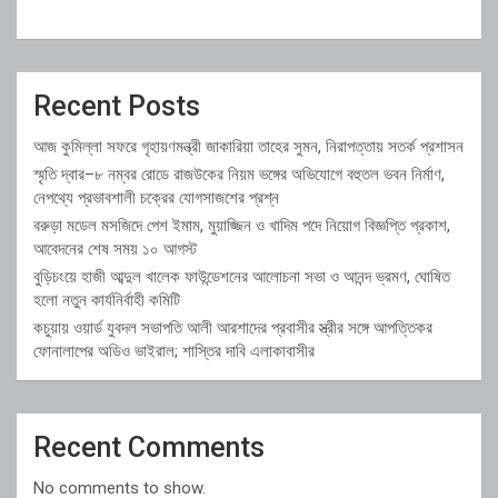
Recent Posts
আজ কুমিল্লা সফরে গৃহায়ণমন্ত্রী জাকারিয়া তাহের সুমন, নিরাপত্তায় সতর্ক প্রশাসন
স্মৃতি দ্বার–৮ নম্বর রোডে রাজউকের নিয়ম ভঙ্গের অভিযোগে বহুতল ভবন নির্মাণ,
নেপথ্যে প্রভাবশালী চক্রের যোগসাজশের প্রশ্ন
বরুড়া মডেল মসজিদে পেশ ইমাম, মুয়াজ্জিন ও খাদিম পদে নিয়োগ বিজ্ঞপ্তি প্রকাশ,
আবেদনের শেষ সময় ১০ আগস্ট
বুড়িচংয়ে হাজী আব্দুল খালেক ফাউন্ডেশনের আলোচনা সভা ও আনন্দ ভ্রমণ, ঘোষিত
হলো নতুন কার্যনির্বাহী কমিটি
কচুয়ায় ওয়ার্ড যুবদল সভাপতি আলী আরশাদের প্রবাসীর স্ত্রীর সঙ্গে আপত্তিকর
ফোনালাপের অডিও ভাইরাল; শাস্তির দাবি এলাকাবাসীর
Recent Comments
No comments to show.