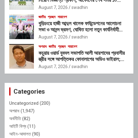
আগস্ট
August 7, 2026
swadhin
জাতীয়
প্রচ্ছদ
সারাদেশ
বুড়িচংয়ে হাজী আব্দুল খালেক ফাউন্ডেশনের আলোচনা
সভা ও আনন্দ ভ্রমণ, ঘোষিত হলো নতুন কার্যনির্বাহী
কমিটি
August 7, 2026
swadhin
অপরাধ
জাতীয়
প্রচ্ছদ
সারাদেশ
কচুয়ায় ওয়ার্ড যুবদল সভাপতি আলী আরশাদের প্রবাসীর
স্ত্রীর সঙ্গে আপত্তিকর ফোনালাপের অডিও ভাইরাল;
শাস্তির দাবি এলাকাবাসীর
August 7, 2026
swadhin
Categories
Uncategorized
(200)
অপরাধ
(1,947)
অর্থনীতি
(82)
আইটি বিশ্ব
(11)
আইন-আদালত
(90)