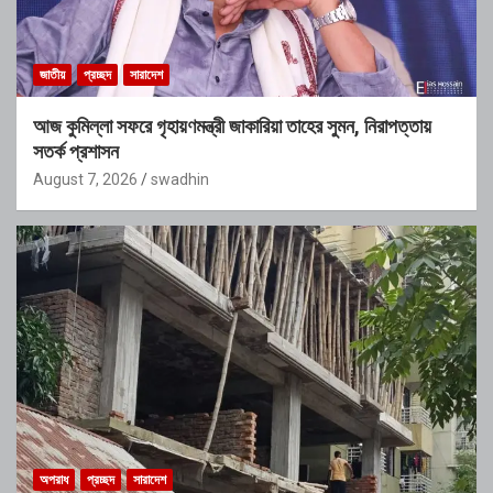
জাতীয়
প্রচ্ছদ
সারাদেশ
আজ কুমিল্লা সফরে গৃহায়ণমন্ত্রী জাকারিয়া তাহের সুমন, নিরাপত্তায়
সতর্ক প্রশাসন
August 7, 2026
swadhin
অপরাধ
প্রচ্ছদ
সারাদেশ