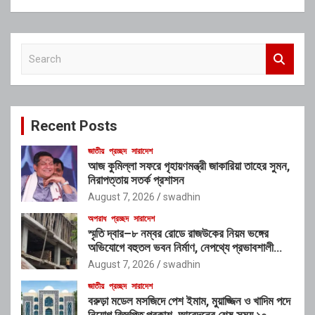
S
e
a
r
c
Recent Posts
h
জাতীয়
প্রচ্ছদ
সারাদেশ
আজ কুমিল্লা সফরে গৃহায়ণমন্ত্রী জাকারিয়া তাহের সুমন,
নিরাপত্তায় সতর্ক প্রশাসন
August 7, 2026
swadhin
অপরাধ
প্রচ্ছদ
সারাদেশ
স্মৃতি দ্বার–৮ নম্বর রোডে রাজউকের নিয়ম ভঙ্গের
অভিযোগে বহুতল ভবন নির্মাণ, নেপথ্যে প্রভাবশালী
চক্রের যোগসাজশের প্রশ্ন
August 7, 2026
swadhin
জাতীয়
প্রচ্ছদ
সারাদেশ
বরুড়া মডেল মসজিদে পেশ ইমাম, মুয়াজ্জিন ও খাদিম পদে
নিয়োগ বিজ্ঞপ্তি প্রকাশ, আবেদনের শেষ সময় ১০