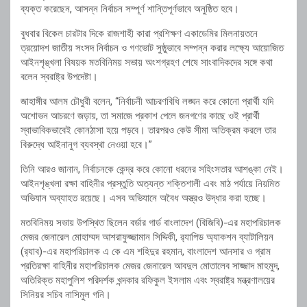
ব্যক্ত করেছেন, আসন্ন নির্বাচন সম্পূর্ণ শান্তিপূর্ণভাবে অনুষ্ঠিত হবে।
বুধবার বিকেল চারটার দিকে রাজশাহী কারা প্রশিক্ষণ একাডেমির মিলনায়তনে
ত্রয়োদশ জাতীয় সংসদ নির্বাচন ও গণভোট সুষ্ঠুভাবে সম্পন্ন করার লক্ষ্যে আয়োজিত
আইনশৃঙ্খলা বিষয়ক মতবিনিময় সভায় অংশগ্রহণ শেষে সাংবাদিকদের সঙ্গে কথা
বলেন স্বরাষ্ট্র উপদেষ্টা।
জাহাঙ্গীর আলম চৌধুরী বলেন, “নির্বাচনী আচরণবিধি লঙ্ঘন করে কোনো প্রার্থী যদি
অশোভন আচরণে জড়ায়, তা সমাজে প্রকাশ পেলে জনগণের কাছে ওই প্রার্থী
স্বাভাবিকভাবেই কোনঠাসা হয়ে পড়বে। তারপরও কেউ সীমা অতিক্রম করলে তার
বিরুদ্ধে আইনানুগ ব্যবস্থা নেওয়া হবে।”
তিনি আরও জানান, নির্বাচনকে কেন্দ্র করে কোনো ধরনের সহিংসতার আশঙ্কা নেই।
আইনশৃঙ্খলা রক্ষা বাহিনীর প্রস্তুতি অত্যন্ত শক্তিশালী এবং মাঠ পর্যায়ে নিয়মিত
অভিযান অব্যাহত রয়েছে। এসব অভিযানে অবৈধ অস্ত্রও উদ্ধার করা হচ্ছে।
মতবিনিময় সভায় উপস্থিত ছিলেন বর্ডার গার্ড বাংলাদেশ (বিজিবি)-এর মহাপরিচালক
মেজর জেনারেল মোহাম্মদ আশরাফুজ্জামান সিদ্দিকী, র‍্যাপিড অ্যাকশন ব্যাটালিয়ন
(র‍্যাব)-এর মহাপরিচালক এ কে এম শহিদুর রহমান, বাংলাদেশ আনসার ও গ্রাম
প্রতিরক্ষা বাহিনীর মহাপরিচালক মেজর জেনারেল আবদুল মোতালেব সাজ্জাদ মাহমুদ,
অতিরিক্ত মহাপুলিশ পরিদর্শক খন্দকার রফিকুল ইসলাম এবং স্বরাষ্ট্র মন্ত্রণালয়ের
সিনিয়র সচিব নাসিমুল গনি।