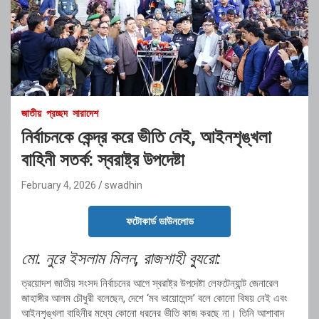
জাতীয়
প্রচ্ছদ
সারাদেশ
নির্বাচনকে কেন্দ্র করে ভীতি নেই, আইনশৃঙ্খলা
বাহিনী সতর্ক: স্বরাষ্ট্র উপদেষ্টা
February 4, 2026
swadhin
ফটোকার্ড ডাউনলোড
মো. নুরে ইসলাম মিলন, রাজশাহী ব্যুরো:
ত্রয়োদশ জাতীয় সংসদ নির্বাচনের আগে স্বরাষ্ট্র উপদেষ্টা লেফটেন্যান্ট জেনারেল
জাহাঙ্গীর আলম চৌধুরী বলেছেন, দেশে ‘মব ভায়োলেন্স’ বলে কোনো বিষয় নেই এবং
আইনশৃঙ্খলা বাহিনীর মধ্যে কোনো ধরনের ভীতি কাজ করছে না। তিনি আশাবাদ