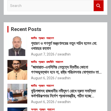
S
e
a
r
c
Recent Posts
h
জাতীয়
প্রচ্ছদ
সারাদেশ
গৃহায়ণ ও গণপূর্ত মন্ত্রণালয়ের নতুন সচিব হলেন মো.
ওবায়দুর রহমান
August 7, 2026
swadhin
জাতীয়
প্রচ্ছদ
রাজনীতি
সারাদেশ
“জামায়াত-এনসিপির নেতৃত্বে দ্বিতীয় কোনো
গণঅভ্যুত্থান হবে না, রাষ্ট্র পরিচালনার যোগ্যতাও তাদের
নেই”: রাশেদ খাঁনের
August 6, 2026
swadhin
জাতীয়
প্রচ্ছদ
সারাদেশ
বুড়িগঙ্গাসহ রাজধানীর নদীদূষণ রোধে দ্রুত সমন্বিত
কর্মপরিকল্পনার নির্দেশ প্রধানমন্ত্রীর, গঠিত হচ্ছে
আন্তঃসংস্থা সমন্বয় কমিটি
August 6, 2026
swadhin
অপরাধ
প্রচ্ছদ
সারাদেশ