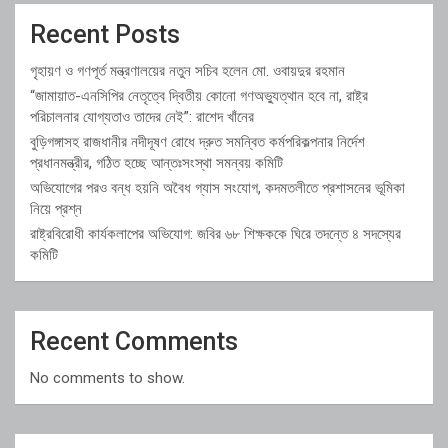
Recent Posts
গৃহায়ণ ও গণপূর্ত মন্ত্রণালয়ের নতুন সচিব হলেন মো. ওবায়দুর রহমান
“জামায়াত-এনসিপির নেতৃত্বে দ্বিতীয় কোনো গণঅভ্যুত্থান হবে না, রাষ্ট্র
পরিচালনার যোগ্যতাও তাদের নেই”: রাশেদ খাঁনের
বুড়িগঙ্গাসহ রাজধানীর নদীদূষণ রোধে দ্রুত সমন্বিত কর্মপরিকল্পনার নির্দেশ
প্রধানমন্ত্রীর, গঠিত হচ্ছে আন্তঃসংস্থা সমন্বয় কমিটি
অভিযোগের পরও বন্ধ হয়নি অবৈধ গ্যাস সংযোগ, কদমতলীতে প্রশাসনের ভূমিকা
নিয়ে প্রশ্ন
রাষ্ট্রবিরোধী কার্যকলাপের অভিযোগ: জবির ৬৮ শিক্ষককে ঘিরে তদন্তে ৪ সদস্যের
কমিটি
Recent Comments
No comments to show.