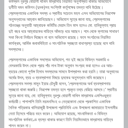
কর্মস্থল নূরপুর বোয়ালী দাখিল মাদ্রাসায় নিয়মিত অনুপস্থিত থাকার অভিযোগে
দুর্নীতি দমন কমিশন (দুদক)সহ সংশ্লিষ্ট কর্তৃপক্ষের তদন্ত দাবি উঠেছে।
প্রেসক্লাবের একাধিক সদস্য ও স্থানীয় সচেতন মহল এসব অভিযোগের নিরপেক্ষ
অনুসন্ধানের আহ্বান জানিয়েছেন। অভিযোগ সূত্রে জানা যায়, প্রেসক্লাবের
গঠনতন্ত্র অনুযায়ী আহ্বায়ক কমিটির মেয়াদ তিন মাস হলেও মো. হাবিবুল্লাহ প্রায়
দুই বছর ধরে আহ্বায়কের দায়িত্ব আঁকড়ে ধরে আছেন। পদে থেকে ক্লাবের সাধারণ
সভা কিংবা নির্বাচন দিচ্ছেন না বলে অভিযোগ রয়েছে। ফলে সংগঠনের নিয়মিত
কার্যক্রম, আর্থিক জবাবদিহিতা ও সাংগঠনিক স্বচ্ছতা বাধাগ্রস্ত হয়েছে বলে দাবি
সদস্যদের।
প্রেসক্লাবের একাধিক সদস্যের অভিযোগ, গত দুই বছরে বিভিন্ন সরকারি ও
বেসরকারি উৎস থেকে প্রায় পাঁচ লাখ টাকা অনুদান সংগ্রহ করা হলেও এর আয়-
ব্যয়ের কোনো পূর্ণাঙ্গ হিসাব সদস্যদের সামনে উপস্থাপন করা হয়নি। তারা অনুদানের
অর্থের উৎস, ব্যয় ও ব্যবস্থাপনা বিষয়ে দুদকের অনুসন্ধান দাবি করেছেন।
প্রেসক্লাব সদস্য মামুন ইয়ার চৌধুরী বলেন, ‘প্রেসক্লাবের অর্থ ব্যবস্থাপনায়
স্বচ্ছতা থাকা জরুরি। নিরপেক্ষ তদন্ত হলে প্রকৃত তথ্য বেরিয়ে আসবে।’ স্থানীয়
সূত্রে জানা যায়, মো. হাবিবুল্লাহ নূরপুর বোয়ালী দাখিল মাদ্রাসার এমপিওভুক্ত
কর্মচারী। পাশাপাশি তিনি ময়মনসিংহ ও নেত্রকোনা থেকে প্রকাশিত একাধিক
দৈনিক পত্রিকার খালিয়াজুরী উপজেলা প্রতিনিধি এবং উপজেলা জামায়াতে ইসলামীর
নেতা হিসেবে পরিচয় বহন করেন। অভিযোগ রয়েছে, সাংবাদিকতা ও বিভিন্ন
সাংগঠনিক কর্মকাণ্ডে ব্যস্ত থাকার কারণে তিনি নিয়মিতভাবে মাদ্রাসায় দায়িত্ব
পালন করেন না।