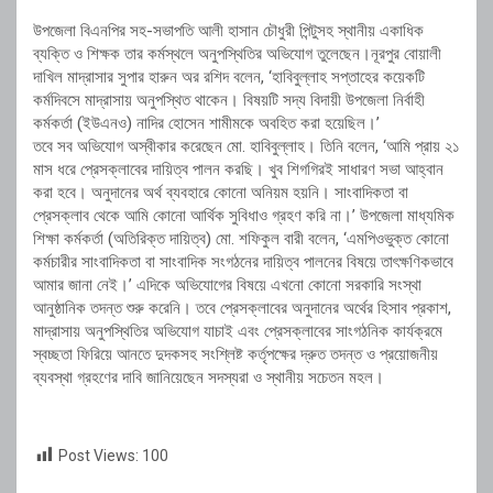
উপজেলা বিএনপির সহ-সভাপতি আলী হাসান চৌধুরী পিন্টুসহ স্থানীয় একাধিক
ব্যক্তি ও শিক্ষক তার কর্মস্থলে অনুপস্থিতির অভিযোগ তুলেছেন।নূরপুর বোয়ালী
দাখিল মাদ্রাসার সুপার হারুন অর রশিদ বলেন, ‘হাবিবুল্লাহ সপ্তাহের কয়েকটি
কর্মদিবসে মাদ্রাসায় অনুপস্থিত থাকেন। বিষয়টি সদ্য বিদায়ী উপজেলা নির্বাহী
কর্মকর্তা (ইউএনও) নাদির হোসেন শামীমকে অবহিত করা হয়েছিল।’
তবে সব অভিযোগ অস্বীকার করেছেন মো. হাবিবুল্লাহ। তিনি বলেন, ‘আমি প্রায় ২১
মাস ধরে প্রেসক্লাবের দায়িত্ব পালন করছি। খুব শিগগিরই সাধারণ সভা আহ্বান
করা হবে। অনুদানের অর্থ ব্যবহারে কোনো অনিয়ম হয়নি। সাংবাদিকতা বা
প্রেসক্লাব থেকে আমি কোনো আর্থিক সুবিধাও গ্রহণ করি না।’ উপজেলা মাধ্যমিক
শিক্ষা কর্মকর্তা (অতিরিক্ত দায়িত্ব) মো. শফিকুল বারী বলেন, ‘এমপিওভুক্ত কোনো
কর্মচারীর সাংবাদিকতা বা সাংবাদিক সংগঠনের দায়িত্ব পালনের বিষয়ে তাৎক্ষণিকভাবে
আমার জানা নেই।’ এদিকে অভিযোগের বিষয়ে এখনো কোনো সরকারি সংস্থা
আনুষ্ঠানিক তদন্ত শুরু করেনি। তবে প্রেসক্লাবের অনুদানের অর্থের হিসাব প্রকাশ,
মাদ্রাসায় অনুপস্থিতির অভিযোগ যাচাই এবং প্রেসক্লাবের সাংগঠনিক কার্যক্রমে
স্বচ্ছতা ফিরিয়ে আনতে দুদকসহ সংশ্লিষ্ট কর্তৃপক্ষের দ্রুত তদন্ত ও প্রয়োজনীয়
ব্যবস্থা গ্রহণের দাবি জানিয়েছেন সদস্যরা ও স্থানীয় সচেতন মহল।
Post Views:
100