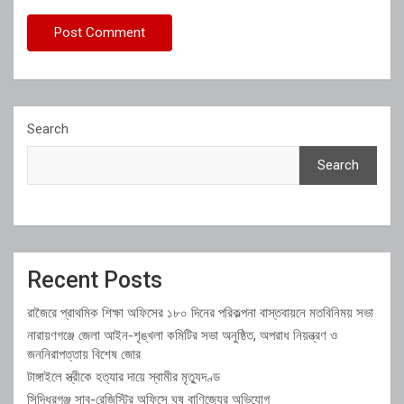
Search
Search
Recent Posts
রাজৈরে প্রাথমিক শিক্ষা অফিসের ১৮০ দিনের পরিকল্পনা বাস্তবায়নে মতবিনিময় সভা
নারায়ণগঞ্জে জেলা আইন-শৃঙ্খলা কমিটির সভা অনুষ্ঠিত, অপরাধ নিয়ন্ত্রণ ও
জননিরাপত্তায় বিশেষ জোর
টাঙ্গাইলে স্ত্রীকে হত্যার দায়ে স্বামীর মৃত্যুদণ্ড
সিদ্ধিরগঞ্জ সাব-রেজিস্ট্রি অফিসে ঘুষ বাণিজ্যের অভিযোগ