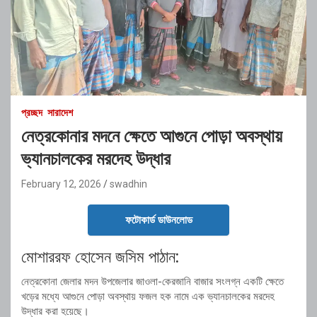
প্রচ্ছদ
সারাদেশ
নেত্রকোনার মদনে ক্ষেতে আগুনে পোড়া অবস্থায়
ভ্যানচালকের মরদেহ উদ্ধার
February 12, 2026
swadhin
ফটোকার্ড ডাউনলোড
মোশাররফ হোসেন জসিম পাঠান:
নেত্রকোনা জেলার মদন উপজেলার জাওলা-কেরজানি বাজার সংলগ্ন একটি ক্ষেতে
খড়ের মধ্যে আগুনে পোড়া অবস্থায় ফজল হক নামে এক ভ্যানচালকের মরদেহ
উদ্ধার করা হয়েছে।