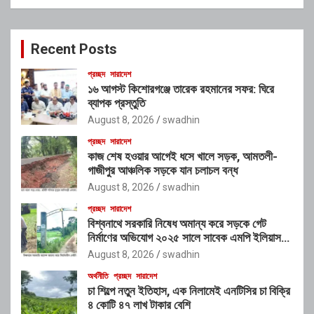
a
r
c
Recent Posts
h
প্রচ্ছদ
সারাদেশ
১৬ আগস্ট কিশোরগঞ্জে তারেক রহমানের সফর: ঘিরে
ব্যাপক প্রস্তুতি
August 8, 2026
swadhin
প্রচ্ছদ
সারাদেশ
কাজ শেষ হওয়ার আগেই ধসে খালে সড়ক, আমতলী-
গাজীপুর আঞ্চলিক সড়কে যান চলাচল বন্ধ
August 8, 2026
swadhin
প্রচ্ছদ
সারাদেশ
বিশ্বনাথে সরকারি নিষেধ অমান্য করে সড়কে গেট
নির্মাণের অভিযোগ ২০২৫ সালে সাবেক এমপি ইলিয়াস
আলীর নামে নামফলক স্থাপনের অভিযোগ
August 8, 2026
swadhin
অর্থনীতি
প্রচ্ছদ
সারাদেশ
চা শিল্পে নতুন ইতিহাস, এক নিলামেই এনটিসির চা বিক্রি
৪ কোটি ৪৭ লাখ টাকার বেশি