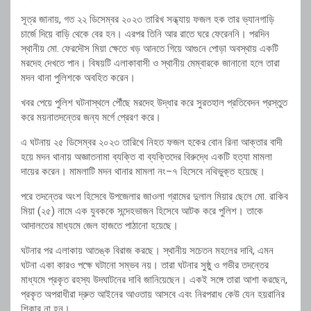
সূত্র জানায়, গত ২২ ডিসেম্বর ২০২৩ তারিখ সন্ধ্যায় ফজল হক তার ভ্যানগাড়ি
চার্জে দিয়ে বাড়ি থেকে বের হন। এরপর তিনি আর রাতে ঘরে ফেরেননি। পরদিন
স্থানীয় মো. ফেরদৌস মিয়া ক্ষেতে খড় আনতে গিয়ে আগুনে পোড়া অবস্থায় একটি
মরদেহ দেখতে পান। বিষয়টি এলাকাবাসী ও স্থানীয় মেম্বারকে জানানো হলে তারা
মদন থানা পুলিশকে অবহিত করেন।
খবর পেয়ে পুলিশ ঘটনাস্থলে পৌঁছে মরদেহ উদ্ধার করে সুরতহাল প্রতিবেদন প্রস্তুত
করে ময়নাতদন্তের জন্য মর্গে প্রেরণ করে।
এ ঘটনায় ২৫ ডিসেম্বর ২০২৩ তারিখে নিহত ফজল হকের বোন রিনা আক্তার বাদী
হয়ে মদন থানায় অজ্ঞাতনামা ব্যক্তি বা ব্যক্তিদের বিরুদ্ধে একটি হত্যা মামলা
দায়ের করেন। মামলাটি মদন থানার মামলা নং–৭ হিসেবে নথিভুক্ত হয়েছে।
পরে তদন্তের অংশ হিসেবে উপজেলার জাওলা গ্রামের দুলাল মিয়ার ছেলে মো. রাকিব
মিয়া (২৫) নামে এক যুবককে সন্দেহভাজন হিসেবে আটক করে পুলিশ। তাকে
আদালতের মাধ্যমে জেল হাজতে পাঠানো হয়েছে।
ঘটনার পর এলাকায় আতঙ্ক বিরাজ করছে। স্থানীয় সচেতন মহলের দাবি, এমন
ঘটনা একা কারও পক্ষে ঘটানো সম্ভব নয়। তারা ঘটনার সুষ্ঠু ও গভীর তদন্তের
মাধ্যমে প্রকৃত রহস্য উদঘাটনের দাবি জানিয়েছেন। একই সঙ্গে তারা আশা করছেন,
প্রকৃত অপরাধীরা দ্রুত আইনের আওতায় আসবে এবং নিরপরাধ কেউ যেন হয়রানির
শিকার না হন।