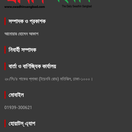
সম্পাদক ও প্রকাশক
আনোয়ার হোসেন আকাশ
নিবার্হী সম্পাদক
বার্তা ও বাণিজ্যিক কার্যালয়
২৮/সি/৪ শাকের প্লাজা (টয়েনবি রোড) মতিঝিল, ঢাকা-১০০০।
মোবাইল
01939-300621
হোয়াটস্ এ্যাপ