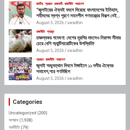
জাতীয়
প্রচ্ছদ
রাজধানী
রাজনীতি
সারাদেশ
“জুলাইয়ের ঐক্যই বদলে দিয়েছে বাংলাদেশের ইতিহাস,
শহীদদের স্বপ্ন পূরণে সহনশীল গণতন্ত্রের বিকল্প নেই” :
রাশেদ খাঁন
August 5, 2026
swadhin
রাজনীতি
স্বাস্থ্য
চাঞ্চল্যকর গবেষণা: দেশের মুরগির মাংসেও নিরাপদ সীমার
চেয়ে বেশি অ্যান্টিবায়োটিকের উপস্থিতি!
August 5, 2026
swadhin
প্রচ্ছদ
রাজনীতি
সারাদেশ
জুলাই অভ্যুত্থান দিবসে টাঙ্গাইলে ১১ দলীয় ঐক্যের
সমাবেশ,পরে গণমিছিল
August 5, 2026
swadhin
Categories
Uncategorized
(200)
অপরাধ
(1,938)
অর্থনীতি
(79)