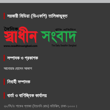
সরকারী মিডিয়া (ডিএফপি) তালিকাভুক্ত
সম্পাদক ও প্রকাশক
আনোয়ার হোসেন আকাশ
নিবার্হী সম্পাদক
বার্তা ও বাণিজ্যিক কার্যালয়
২৮/সি/৪ শাকের প্লাজা (টয়েনবি রোড) মতিঝিল, ঢাকা-১০০০।