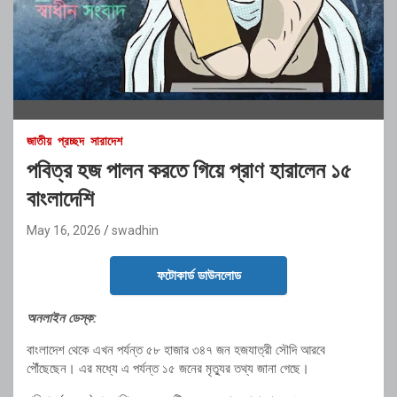
জাতীয়
প্রচ্ছদ
সারাদেশ
পবিত্র হজ পালন করতে গিয়ে প্রাণ হারালেন ১৫
বাংলাদেশি
May 16, 2026
swadhin
ফটোকার্ড ডাউনলোড
অনলাইন ডেস্ক:
বাংলাদেশ থেকে এখন পর্যন্ত ৫৮ হাজার ৩৪৭ জন হজযাত্রী সৌদি আরবে
পৌঁছেছেন। এর মধ্যে এ পর্যন্ত ১৫ জনের মৃত্যুর তথ্য জানা গেছে।