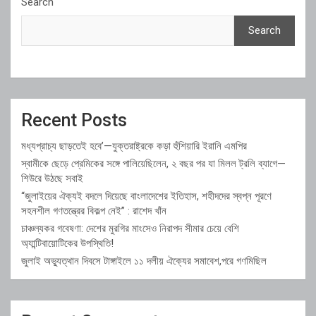
Search
Search
Recent Posts
মধ্যপ্রাচ্য ছাড়তেই হবে’—যুক্তরাষ্ট্রকে কড়া হুঁশিয়ারি ইরানি এমপির
স্বামীকে ছেড়ে প্রেমিকের সঙ্গে পালিয়েছিলেন, ২ বছর পর যা মিলল ট্রলি ব্যাগে—
শিউরে উঠছে সবাই
“জুলাইয়ের ঐক্যই বদলে দিয়েছে বাংলাদেশের ইতিহাস, শহীদদের স্বপ্ন পূরণে
সহনশীল গণতন্ত্রের বিকল্প নেই” : রাশেদ খাঁন
চাঞ্চল্যকর গবেষণা: দেশের মুরগির মাংসেও নিরাপদ সীমার চেয়ে বেশি
অ্যান্টিবায়োটিকের উপস্থিতি!
জুলাই অভ্যুত্থান দিবসে টাঙ্গাইলে ১১ দলীয় ঐক্যের সমাবেশ,পরে গণমিছিল