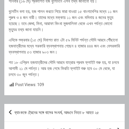
শনিবার (১৬ মে) প্রকাশিত হজ বুলেটিনে এসব তথ্য জানানো হয়।
বুলেটিন বলা হয়, হজ পালন করতে গিয়ে মারা যাওয়া ১৫ বাংলাদেশির মধ্যে ১১ জন
পুরুষ ও ৪ জন নারী। তাদের মধ্যে মক্কায় ১১ জন এবং মদিনায় ৪ জনের মৃত্যু
হয়েছে। তবে জেদ্দা, মিনা, আরাফা কিংবা মুজদালিফা থেকে এখন পর্যন্ত কোনো
মৃত্যুর তথ্য জানা যায়নি।
এদিকে শুক্রবার (১৫ মে) দিবাগত রাত ২টা ৫৯ মিনিট পর্যন্ত সৌদি আরবে পৌঁছানো
হজযাত্রীদের মধ্যে সরকারি ব্যবস্থাপনায় গেছেন ৪ হাজার ৪৪৪ জন এবং বেসরকারি
ব্যবস্থাপনায় ৫৩ হাজার ৯০৩ জন।
গত ১৮ এপ্রিল হজযাত্রীদের সৌদি আরবে যাত্রার প্রথম ফ্লাইট শুরু হয়, যা চলবে
আগামী ২১ মে পর্যন্ত। আর হজ শেষে ফিরতি ফ্লাইট শুরু হবে ৩০ মে থেকে, যা
চলবে ৩০ জুন পর্যন্ত।
Post Views:
109
Post
ব্যাংককে ট্রেনের সঙ্গে বাসের সংঘর্ষ, আগুনে নিহত ৮ আহত ২৫
navigation