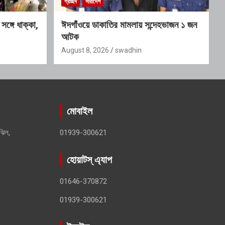
প্রচ্ছদ
সারাদেশ
ঙ্গে ধাক্কা,
ঈদগাঁওয়ে ডাকাতির মামলায় সন্দেহভাজন ১ জন
আটক
August 8, 2026
swadhin
মোবাইল
ঝিল,
01939-300621
হোয়াটস্ এ্যাপ
01646-370872
01939-300621