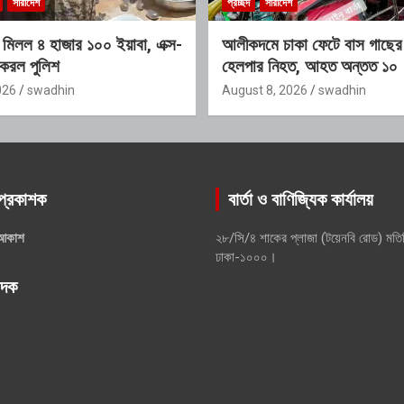
সারাদেশ
প্রচ্ছদ
সারাদেশ
 মিলল ৪ হাজার ১০০ ইয়াবা, এক্স-
আলীকদমে চাকা ফেটে বাস গাছের স
 করল পুলিশ
হেলপার নিহত, আহত অন্তত ১০
026
swadhin
August 8, 2026
swadhin
প্রকাশক
বার্তা ও বাণিজ্যিক কার্যালয়
আকাশ
২৮/সি/৪ শাকের প্লাজা (টয়েনবি রোড) মতি
ঢাকা-১০০০।
পাদক