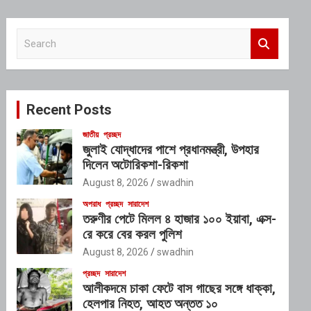
S
e
a
r
c
Recent Posts
h
জাতীয়
প্রচ্ছদ
জুলাই যোদ্ধাদের পাশে প্রধানমন্ত্রী, উপহার
দিলেন অটোরিকশা-রিকশা
August 8, 2026
swadhin
অপরাধ
প্রচ্ছদ
সারাদেশ
তরুণীর পেটে মিলল ৪ হাজার ১০০ ইয়াবা, এক্স-
রে করে বের করল পুলিশ
August 8, 2026
swadhin
প্রচ্ছদ
সারাদেশ
আলীকদমে চাকা ফেটে বাস গাছের সঙ্গে ধাক্কা,
হেলপার নিহত, আহত অন্তত ১০