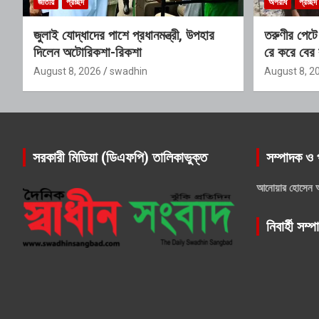
জাতীয়
প্রচ্ছদ
অপরাধ
প্রচ্ছদ
জুলাই যোদ্ধাদের পাশে প্রধানমন্ত্রী, উপহার
তরুণীর পেটে
দিলেন অটোরিকশা-রিকশা
রে করে বের
August 8, 2026
swadhin
August 8, 2
সরকারী মিডিয়া (ডিএফপি) তালিকাভুক্ত
সম্পাদক ও 
আনোয়ার হোসেন 
নিবার্হী সম্