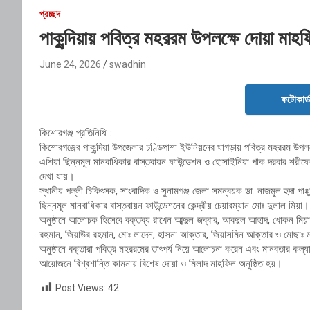
প্রচ্ছদ
পাকুন্দিয়ায় পবিত্র মহররম উপলক্ষে দোয়া মাহফ
June 24, 2026
swadhin
ফটোকার্
কিশোরগঞ্জ প্রতিনিধি :
কিশোরগঞ্জের পাকুন্দিয়া উপজেলার চণ্ডিপাশা ইউনিয়নের ঘাগড়ায় পবিত্র মহররম উপ
এশিয়া ছিন্নমূল মানবাধিকার বাস্তবায়ন ফাউন্ডেশন ও হোসাইনিয়া পাক দরবার শরীফে
দেখা যায়।
স্থানীয় পল্লী চিকিৎসক, সাংবাদিক ও সুনামগঞ্জ জেলা সমন্বয়ক ডা. নাজমুল হুদা পাপ্
ছিন্নমূল মানবাধিকার বাস্তবায়ন ফাউন্ডেশনের কেন্দ্রীয় চেয়ারম্যান মোঃ দুলাল মিয়া।
অনুষ্ঠানে আলোচক হিসেবে বক্তব্য রাখেন আব্দুল জব্বার, আবদুল আহাদ, খোকন মিয়া, 
রহমান, জিয়াউর রহমান, মোঃ লাদেন, হাসনা আক্তার, জিয়াসমিন আক্তার ও মোছাঃ 
অনুষ্ঠানে বক্তারা পবিত্র মহররমের তাৎপর্য নিয়ে আলোচনা করেন এবং মানবতার ক
আয়োজনে বিশ্বশান্তি কামনায় বিশেষ দোয়া ও মিলাদ মাহফিল অনুষ্ঠিত হয়।
Post Views:
42