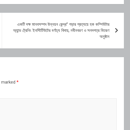
একটি দক্ষ মানবসম্পদ উন্নয়ন কেন্দ্র” গড়ার প্রত্যয়ে হক কম্পিউটার
অ্যান্ড ট্রেনিং ইনস্টিটিউটের বর্ণাঢ্য বিদায়, নবীনবরণ ও সনদপত্র বিতরণ
অনুষ্ঠান
re marked
*