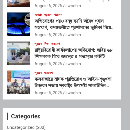
গঠিত হচ্ছে আন্তঃসংস্থা সমন্বয় কমিটি
August 6, 2026
swadhin
অপরাধ
প্রচ্ছদ
সারাদেশ
অভিযোগের পরও বন্ধ হয়নি অবৈধ গ্যাস
সংযোগ, কদমতলীতে প্রশাসনের ভূমিকা নিয়ে
প্রশ্ন
August 6, 2026
swadhin
প্রচ্ছদ
শিক্ষা
সারাদেশ
রাষ্ট্রবিরোধী কার্যকলাপের অভিযোগ: জবির ৬৮
শিক্ষককে ঘিরে তদন্তে ৪ সদস্যের কমিটি
August 6, 2026
swadhin
প্রচ্ছদ
সারাদেশ
কক্সবাজারে মাদক প্রতিরোধ ও আইন-শৃঙ্খলা
উন্নয়ন সভায় স্বরাষ্ট্র উপদেষ্টা সালাউদ্দিন
আহমদ
August 6, 2026
swadhin
Categories
Uncategorized
(200)