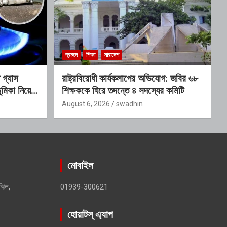
প্রচ্ছদ
শিক্ষা
সারাদেশ
গ্যাস
রাষ্ট্রবিরোধী কার্যকলাপের অভিযোগ: জবির ৬৮
মিকা নিয়ে
শিক্ষককে ঘিরে তদন্তে ৪ সদস্যের কমিটি
August 6, 2026
swadhin
মোবাইল
ঝিল,
01939-300621
হোয়াটস্ এ্যাপ