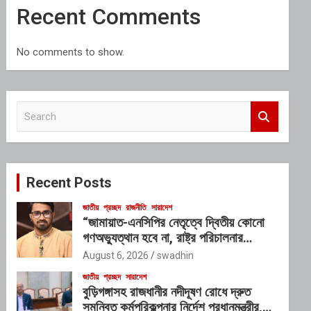
Recent Comments
No comments to show.
S
e
a
r
c
Recent Posts
h
জাতীয়
প্রচ্ছদ
রাজনীতি
সারাদেশ
“জামায়াত-এনসিপির নেতৃত্বে দ্বিতীয় কোনো
গণঅভ্যুত্থান হবে না, রাষ্ট্র পরিচালনার
যোগ্যতাও তাদের নেই”: রাশেদ খাঁনের
August 6, 2026
swadhin
জাতীয়
প্রচ্ছদ
সারাদেশ
বুড়িগঙ্গাসহ রাজধানীর নদীদূষণ রোধে দ্রুত
সমন্বিত কর্মপরিকল্পনার নির্দেশ প্রধানমন্ত্রীর,