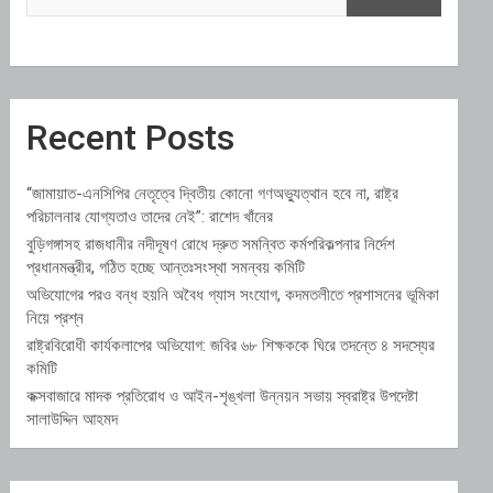
Recent Posts
“জামায়াত-এনসিপির নেতৃত্বে দ্বিতীয় কোনো গণঅভ্যুত্থান হবে না, রাষ্ট্র
পরিচালনার যোগ্যতাও তাদের নেই”: রাশেদ খাঁনের
বুড়িগঙ্গাসহ রাজধানীর নদীদূষণ রোধে দ্রুত সমন্বিত কর্মপরিকল্পনার নির্দেশ
প্রধানমন্ত্রীর, গঠিত হচ্ছে আন্তঃসংস্থা সমন্বয় কমিটি
অভিযোগের পরও বন্ধ হয়নি অবৈধ গ্যাস সংযোগ, কদমতলীতে প্রশাসনের ভূমিকা
নিয়ে প্রশ্ন
রাষ্ট্রবিরোধী কার্যকলাপের অভিযোগ: জবির ৬৮ শিক্ষককে ঘিরে তদন্তে ৪ সদস্যের
কমিটি
কক্সবাজারে মাদক প্রতিরোধ ও আইন-শৃঙ্খলা উন্নয়ন সভায় স্বরাষ্ট্র উপদেষ্টা
সালাউদ্দিন আহমদ