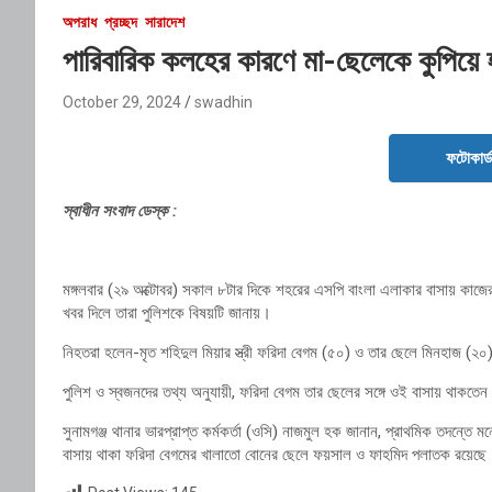
অপরাধ
প্রচ্ছদ
সারাদেশ
পারিবারিক কলহের কারণে মা-ছেলেকে কুপিয়ে 
October 29, 2024
swadhin
ফটোকার্
স্বাধীন সংবাদ ডেস্ক :
মঙ্গলবার (২৯ অক্টোবর) সকাল ৮টার দিকে শহরের এসপি বাংলা এলাকার বাসায় কাজে
খবর দিলে তারা পুলিশকে বিষয়টি জানায়।
নিহতরা হলেন-মৃত শহিদুল মিয়ার স্ত্রী ফরিদা বেগম (৫০) ও তার ছেলে মিনহাজ (২
পুলিশ ও স্বজনদের তথ্য অনুযায়ী, ফরিদা বেগম তার ছেলের সঙ্গে ওই বাসায় থাক
সুনামগঞ্জ থানার ভারপ্রাপ্ত কর্মকর্তা (ওসি) নাজমুল হক জানান, প্রাথমিক তদন্তে
বাসায় থাকা ফরিদা বেগমের খালাতো বোনের ছেলে ফয়সাল ও ফাহমিদ পলাতক রয়েছে।