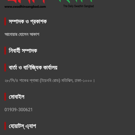
সম্পাদক ও প্রকাশক
আনোয়ার হোসেন আকাশ
নিবার্হী সম্পাদক
বার্তা ও বাণিজ্যিক কার্যালয়
২৮/সি/৪ শাকের প্লাজা (টয়েনবি রোড) মতিঝিল, ঢাকা-১০০০।
মোবাইল
01939-300621
হোয়াটস্ এ্যাপ