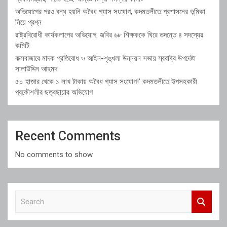
অভিযোগের পরও বন্ধ হয়নি অবৈধ গ্যাস সংযোগ, কদমতলীতে প্রশাসনের ভূমিকা
নিয়ে প্রশ্ন
রাষ্ট্রবিরোধী কার্যকলাপের অভিযোগ: জবির ৬৮ শিক্ষককে ঘিরে তদন্তে ৪ সদস্যের
কমিটি
কক্সবাজারে মাদক প্রতিরোধ ও আইন-শৃঙ্খলা উন্নয়ন সভায় স্বরাষ্ট্র উপদেষ্টা
সালাউদ্দিন আহমদ
৫০ হাজার থেকে ১ লাখ টাকায় অবৈধ গ্যাস সংযোগ!’ কদমতলীতে উপসহকারী
প্রকৌশলীর ছত্রছায়ার অভিযোগ
Recent Comments
No comments to show.
S
e
a