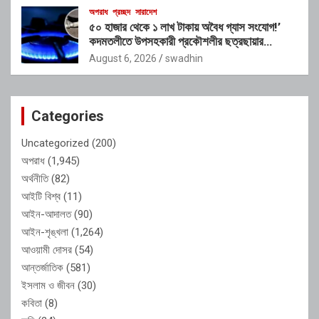
অপরাধ
প্রচ্ছদ
সারাদেশ
৫০ হাজার থেকে ১ লাখ টাকায় অবৈধ গ্যাস সংযোগ!’
কদমতলীতে উপসহকারী প্রকৌশলীর ছত্রছায়ার
অভিযোগ
August 6, 2026
swadhin
Categories
Uncategorized
(200)
অপরাধ
(1,945)
অর্থনীতি
(82)
আইটি বিশ্ব
(11)
আইন-আদালত
(90)
আইন-শৃঙ্খলা
(1,264)
আওয়ামী দোসর
(54)
আন্তর্জাতিক
(581)
ইসলাম ও জীবন
(30)
কবিতা
(8)