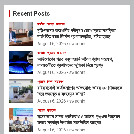
r
c
Recent Posts
h
জাতীয়
প্রচ্ছদ
সারাদেশ
বুড়িগঙ্গাসহ রাজধানীর নদীদূষণ রোধে দ্রুত সমন্বিত
কর্মপরিকল্পনার নির্দেশ প্রধানমন্ত্রীর, গঠিত হচ্ছে
আন্তঃসংস্থা সমন্বয় কমিটি
August 6, 2026
swadhin
অপরাধ
প্রচ্ছদ
সারাদেশ
অভিযোগের পরও বন্ধ হয়নি অবৈধ গ্যাস সংযোগ,
কদমতলীতে প্রশাসনের ভূমিকা নিয়ে প্রশ্ন
August 6, 2026
swadhin
প্রচ্ছদ
শিক্ষা
সারাদেশ
রাষ্ট্রবিরোধী কার্যকলাপের অভিযোগ: জবির ৬৮ শিক্ষককে
ঘিরে তদন্তে ৪ সদস্যের কমিটি
August 6, 2026
swadhin
প্রচ্ছদ
সারাদেশ
কক্সবাজারে মাদক প্রতিরোধ ও আইন-শৃঙ্খলা উন্নয়ন
সভায় স্বরাষ্ট্র উপদেষ্টা সালাউদ্দিন আহমদ
August 6, 2026
swadhin