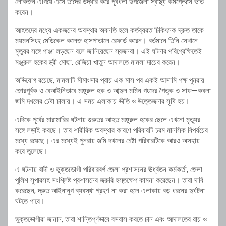
লোকজন এগিয়ে এসে তাদের উদ্ধার করে পূর্বধলা উপজেলা স্বাস্থ্য কমপ্লেক্সে ভর্তি
করেন।
আহতদের মধ্যে একজনের অবস্থার অবনতি হলে কর্তব্যরত চিকিৎসক দ্রুত তাকে
ময়মনসিংহ মেডিকেল কলেজ হাসপাতালে রেফার্ড করেন। বর্তমানে তিনি সেখানে
মৃত্যুর সঙ্গে পাঞ্জা লড়ছেন বলে জানিয়েছেন স্বজনরা। এই ঘটনার পরিপ্রেক্ষিতেই
মঞ্জুরুল হকের স্ত্রী মোছা. রেজিয়া খাতুন আদালতে মামলা দায়ের করেন।
অভিযোগ রয়েছে, মামলাটি মীমাংসার প্রায় এক মাস পর একই আসামি পক্ষ পুনরায়
জোরপূর্বক ও বেআইনিভাবে মঞ্জুরুল হক ও আব্দুল মমিন গংদের পৈতৃক ও সাফ—কবলা
জমি দখলের চেষ্টা চালায়। এ সময় এলাকায় ভীতি ও উত্তেজনার সৃষ্টি হয়।
এদিকে পূর্বের মারামারির ঘটনায় গুরুতর আহত মঞ্জুরুল হকের ছেলে এখনো মৃত্যুর
সঙ্গে লড়াই করছে। তার শারীরিক অবস্থার কারণে পরিবারটি চরম মানসিক বিপর্যয়ের
মধ্যে রয়েছে। এর মধ্যেই পুনরায় জমি দখলের চেষ্টা পরিবারটিকে আরও অসহায়
করে তুলেছে।
এ ঘটনায় বাদী ও ভুক্তভোগী পরিবারবর্গ জেলা প্রশাসনের ঊর্ধ্বতন কর্মকর্তা, জেলা
পুলিশ সুপারসহ সংশ্লিষ্ট প্রশাসনের জরুরি হস্তক্ষেপ কামনা করেছেন। তারা দাবি
করেছেন, দ্রুত আইনানুগ ব্যবস্থা গ্রহণ না করা হলে এলাকায় বড় ধরনের দুর্ঘটনা
ঘটতে পারে।
ভুক্তভোগীরা জানান, তারা শান্তিপূর্ণভাবে বসবাস করতে চান এবং আদালতের রায় ও