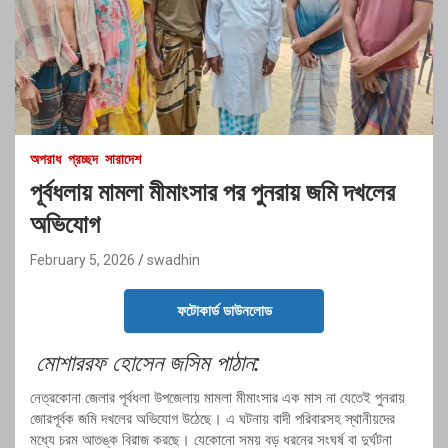
অপরাধ
প্রচ্ছদ
সারাদেশ
পূর্বধলায় মামলা মীমাংসার পর পুনরায় জমি দখলের
অভিযোগ
February 5, 2026
swadhin
ফটোকার্ড ডাউনলোড
মোশাররফ হোসেন জসিম পাঠান:
নেত্রকোনা জেলার পূর্বধলা উপজেলায় মামলা মীমাংসার এক মাস না যেতেই পুনরায়
জোরপূর্বক জমি দখলের অভিযোগ উঠেছে। এ ঘটনায় বাদী পরিবারসহ স্থানীয়দের
মধ্যে চরম আতঙ্ক বিরাজ করছে। যেকোনো সময় বড় ধরনের সংঘর্ষ বা দুর্ঘটনা