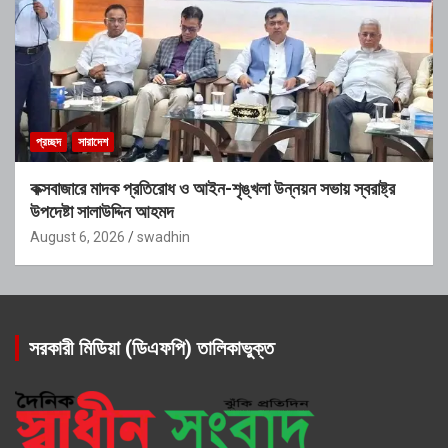
প্রচ্ছদ
সারাদেশ
কক্সবাজারে মাদক প্রতিরোধ ও আইন-শৃঙ্খলা উন্নয়ন সভায় স্বরাষ্ট্র
উপদেষ্টা সালাউদ্দিন আহমদ
August 6, 2026
swadhin
সরকারী মিডিয়া (ডিএফপি) তালিকাভুক্ত