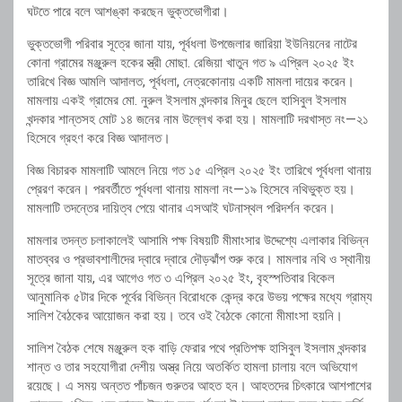
ঘটতে পারে বলে আশঙ্কা করছেন ভুক্তভোগীরা।
ভুক্তভোগী পরিবার সূত্রে জানা যায়, পূর্বধলা উপজেলার জারিয়া ইউনিয়নের নাটের
কোনা গ্রামের মঞ্জুরুল হকের স্ত্রী মোছা. রেজিয়া খাতুন গত ৯ এপ্রিল ২০২৫ ইং
তারিখে বিজ্ঞ আমলি আদালত, পূর্বধলা, নেত্রকোনায় একটি মামলা দায়ের করেন।
মামলায় একই গ্রামের মো. নুরুল ইসলাম খন্দকার মিনুর ছেলে হাসিবুল ইসলাম
খন্দকার শান্তসহ মোট ১৪ জনের নাম উল্লেখ করা হয়। মামলাটি দরখাস্ত নং—২১
হিসেবে গ্রহণ করে বিজ্ঞ আদালত।
বিজ্ঞ বিচারক মামলাটি আমলে নিয়ে গত ১৫ এপ্রিল ২০২৫ ইং তারিখে পূর্বধলা থানায়
প্রেরণ করেন। পরবর্তীতে পূর্বধলা থানায় মামলা নং—১৯ হিসেবে নথিভুক্ত হয়।
মামলাটি তদন্তের দায়িত্ব পেয়ে থানার এসআই ঘটনাস্থল পরিদর্শন করেন।
মামলার তদন্ত চলাকালেই আসামি পক্ষ বিষয়টি মীমাংসার উদ্দেশ্যে এলাকার বিভিন্ন
মাতব্বর ও প্রভাবশালীদের দ্বারে দ্বারে দৌড়ঝাঁপ শুরু করে। মামলার নথি ও স্থানীয়
সূত্রে জানা যায়, এর আগেও গত ৩ এপ্রিল ২০২৫ ইং, বৃহস্পতিবার বিকেল
আনুমানিক ৫টার দিকে পূর্বের বিভিন্ন বিরোধকে কেন্দ্র করে উভয় পক্ষের মধ্যে গ্রাম্য
সালিশ বৈঠকের আয়োজন করা হয়। তবে ওই বৈঠকে কোনো মীমাংসা হয়নি।
সালিশ বৈঠক শেষে মঞ্জুরুল হক বাড়ি ফেরার পথে প্রতিপক্ষ হাসিবুল ইসলাম খন্দকার
শান্ত ও তার সহযোগীরা দেশীয় অস্ত্র নিয়ে অতর্কিত হামলা চালায় বলে অভিযোগ
রয়েছে। এ সময় অন্তত পাঁচজন গুরুতর আহত হন। আহতদের চিৎকারে আশপাশের