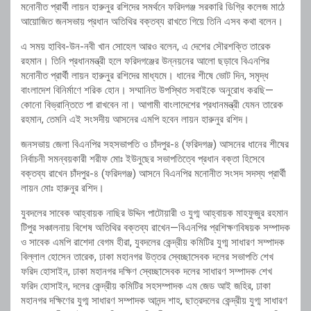
মনোনীত প্রার্থী লায়ন হারুনুর রশিদের সমর্থনে ফরিদগঞ্জ সরকারি ডিগ্রি কলেজ মাঠে
আয়োজিত জনসভায় প্রধান অতিথির বক্তব্য রাখতে গিয়ে তিনি এসব কথা বলেন।
এ সময় হাবিব-উন-নবী খান সোহেল আরও বলেন, এ দেশের সৌরশক্তি তারেক
রহমান। তিনি প্রধানমন্ত্রী হলে ফরিদগঞ্জের উন্নয়নের আলো ছড়াবে বিএনপির
মনোনীত প্রার্থী লায়ন হারুনুর রশিদের মাধ্যমে। ধানের শীষে ভোট দিন, সমৃদ্ধ
বাংলাদেশ বিনির্মাণে শরিক হোন। সম্মানিত উপস্থিত সবাইকে অনুরোধ করছি—
কোনো বিভ্রান্তিতে পা রাখবেন না। আগামী বাংলাদেশের প্রধানমন্ত্রী যেমন তারেক
রহমান, তেমনি এই সংসদীয় আসনের এমপি হবেন লায়ন হারুনুর রশিদ।
জনসভায় জেলা বিএনপির সহসভাপতি ও চাঁদপুর-৪ (ফরিদগঞ্জ) আসনের ধানের শীষের
নির্বাচনী সমন্বয়কারী শরীফ মোঃ ইউনুছের সভাপতিত্বে প্রধান বক্তা হিসেবে
বক্তব্য রাখেন চাঁদপুর-৪ (ফরিদগঞ্জ) আসনে বিএনপির মনোনীত সংসদ সদস্য প্রার্থী
লায়ন মোঃ হারুনুর রশিদ।
যুবদলের সাবেক আহ্বায়ক নাছির উদ্দিন পাটোয়ারী ও যুগ্ম আহ্বায়ক মাহফুজুর রহমান
টিপুর সঞ্চালনায় বিশেষ অতিথির বক্তব্য রাখেন—বিএনপির প্রশিক্ষণবিষয়ক সম্পাদক
ও সাবেক এমপি রাশেদা বেগম হীরা, যুবদলের কেন্দ্রীয় কমিটির যুগ্ম সাধারণ সম্পাদক
বিল্লাল হোসেন তারেক, ঢাকা মহানগর উত্তর স্বেচ্ছাসেবক দলের সভাপতি শেখ
ফরিদ হোসাইন, ঢাকা মহানগর দক্ষিণ স্বেচ্ছাসেবক দলের সাধারণ সম্পাদক শেখ
ফরিদ হোসাইন, দলের কেন্দ্রীয় কমিটির সহসম্পাদক এম জেড আই জহির, ঢাকা
মহানগর দক্ষিণের যুগ্ম সাধারণ সম্পাদক আনন্দ শাহ, ছাত্রদলের কেন্দ্রীয় যুগ্ম সাধারণ