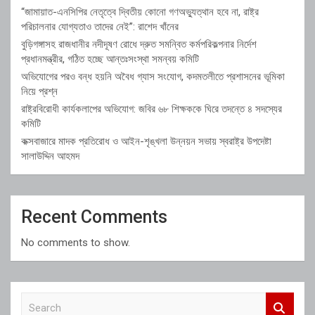
“জামায়াত-এনসিপির নেতৃত্বে দ্বিতীয় কোনো গণঅভ্যুত্থান হবে না, রাষ্ট্র
পরিচালনার যোগ্যতাও তাদের নেই”: রাশেদ খাঁনের
বুড়িগঙ্গাসহ রাজধানীর নদীদূষণ রোধে দ্রুত সমন্বিত কর্মপরিকল্পনার নির্দেশ
প্রধানমন্ত্রীর, গঠিত হচ্ছে আন্তঃসংস্থা সমন্বয় কমিটি
অভিযোগের পরও বন্ধ হয়নি অবৈধ গ্যাস সংযোগ, কদমতলীতে প্রশাসনের ভূমিকা
নিয়ে প্রশ্ন
রাষ্ট্রবিরোধী কার্যকলাপের অভিযোগ: জবির ৬৮ শিক্ষককে ঘিরে তদন্তে ৪ সদস্যের
কমিটি
কক্সবাজারে মাদক প্রতিরোধ ও আইন-শৃঙ্খলা উন্নয়ন সভায় স্বরাষ্ট্র উপদেষ্টা
সালাউদ্দিন আহমদ
Recent Comments
No comments to show.
S
e