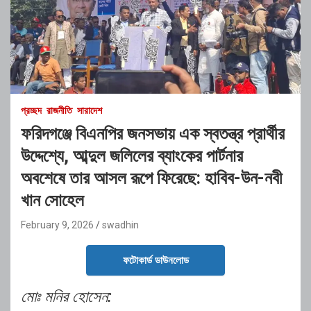
প্রচ্ছদ
রাজনীতি
সারাদেশ
ফরিদগঞ্জে বিএনপির জনসভায় এক স্বতন্ত্র প্রার্থীর
উদ্দেশ্যে, আব্দুল জলিলের ব্যাংকের পার্টনার
অবশেষে তার আসল রূপে ফিরেছে: হাবিব-উন-নবী
খান সোহেল
February 9, 2026
swadhin
ফটোকার্ড ডাউনলোড
মোঃ মনির হোসেন: