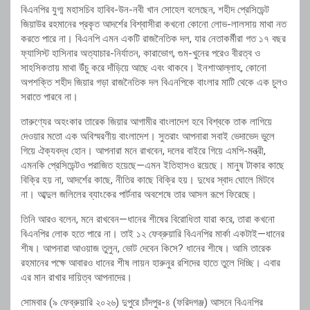
বিএনপির যুগ্ম মহাসচিব হাবিব-উন-নবী খান সোহেল বলেছেন, শহীদ প্রেসিডেন্ট
জিয়াউর রহমানের প্রকৃত আদর্শের বিশ্বাসীরা কখনো কোনো লোভ-লালসায় মাথা নত
করতে পারে না। বিএনপি এমন একটি রাজনৈতিক দল, যার নেতাকর্মীরা গত ১৭ বছর
ফ্যাসিস্ট হাসিনার অত্যাচার-নির্যাতন, কারাভোগ, গুম-খুনের পরেও বীরত্ব ও
সাহসিকতায় মাথা উঁচু করে দাঁড়িয়ে আছে এবং থাকবে। ইনশাআল্লাহ, কোনো
অপশক্তি শহীদ জিয়ার গড়া রাজনৈতিক দল বিএনপিকে বাংলার মাটি থেকে এক চুলও
সরাতে পারবে না।
তারুণ্যের অহংকার তারেক জিয়ার আগামীর বাংলাদেশ হবে বিশ্বকে তাক লাগিয়ে
দেওয়ার মতো এক অবিস্মরণীয় বাংলাদেশ। সুতরাং আপনারা সবাই ভেদাভেদ ভুলে
গিয়ে ঐক্যবদ্ধ হোন। আপনারা মনে রাখবেন, দলের বাইরে গিয়ে এমপি-মন্ত্রী,
এমনকি প্রেসিডেন্টও পরাজিত হয়েছে—এমন ইতিহাসও রয়েছে। মানুষ টাকার কাছে
বিক্রি হয় না, আদর্শের কাছে, নীতির কাছে বিক্রি হয়। দুধের স্বাদ ঘোলে মিটবে
না। আব্দুল জলিলের ব্যাংকের পার্টনার অবশেষে তার আসল রূপে ফিরেছে।
তিনি আরও বলেন, মনে রাখবেন—ধানের শীষের বিরোধিতা যারা করে, তারা কখনো
বিএনপির লোক হতে পারে না। তাই ১২ ফেব্রুয়ারি বিএনপির মার্কা একটাই—ধানের
শীষ। আপনারা আওয়াজ তুলুন, ভোট দেবেন কিসে? ধানের শীষে। আমি তারেক
রহমানের পক্ষে আবারও ধানের শীষ লায়ন হারুনুর রশিদের হাতে তুলে দিচ্ছি। এবার
এর মান রাখার দায়িত্ব আপনাদের।
সোমবার (৯ ফেব্রুয়ারি ২০২৬) দুপুরে চাঁদপুর-৪ (ফরিদগঞ্জ) আসনে বিএনপির