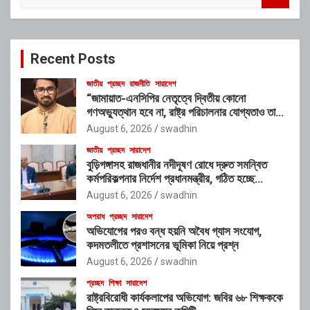
a
r
c
Recent Posts
h
জাতীয়
প্রচ্ছদ
রাজনীতি
সারাদেশ
“জামায়াত-এনসিপির নেতৃত্বে দ্বিতীয় কোনো
গণঅভ্যুত্থান হবে না, রাষ্ট্র পরিচালনার যোগ্যতাও তাদের
নেই”: রাশেদ খাঁনের
August 6, 2026
swadhin
জাতীয়
প্রচ্ছদ
সারাদেশ
বুড়িগঙ্গাসহ রাজধানীর নদীদূষণ রোধে দ্রুত সমন্বিত
কর্মপরিকল্পনার নির্দেশ প্রধানমন্ত্রীর, গঠিত হচ্ছে
আন্তঃসংস্থা সমন্বয় কমিটি
August 6, 2026
swadhin
অপরাধ
প্রচ্ছদ
সারাদেশ
অভিযোগের পরও বন্ধ হয়নি অবৈধ গ্যাস সংযোগ,
কদমতলীতে প্রশাসনের ভূমিকা নিয়ে প্রশ্ন
August 6, 2026
swadhin
প্রচ্ছদ
শিক্ষা
সারাদেশ
রাষ্ট্রবিরোধী কার্যকলাপের অভিযোগ: জবির ৬৮ শিক্ষককে