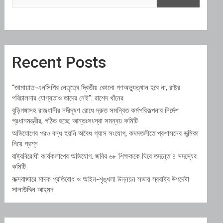
Recent Posts
“জামায়াত-এনসিপির নেতৃত্বে দ্বিতীয় কোনো গণঅভ্যুত্থান হবে না, রাষ্ট্র
পরিচালনার যোগ্যতাও তাদের নেই”: রাশেদ খাঁনের
বুড়িগঙ্গাসহ রাজধানীর নদীদূষণ রোধে দ্রুত সমন্বিত কর্মপরিকল্পনার নির্দেশ
প্রধানমন্ত্রীর, গঠিত হচ্ছে আন্তঃসংস্থা সমন্বয় কমিটি
অভিযোগের পরও বন্ধ হয়নি অবৈধ গ্যাস সংযোগ, কদমতলীতে প্রশাসনের ভূমিকা
নিয়ে প্রশ্ন
রাষ্ট্রবিরোধী কার্যকলাপের অভিযোগ: জবির ৬৮ শিক্ষককে ঘিরে তদন্তে ৪ সদস্যের
কমিটি
কক্সবাজারে মাদক প্রতিরোধ ও আইন-শৃঙ্খলা উন্নয়ন সভায় স্বরাষ্ট্র উপদেষ্টা
সালাউদ্দিন আহমদ