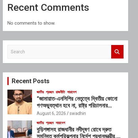
Recent Comments
No comments to show.
S
e
a
r
c
Recent Posts
h
জাতীয়
প্রচ্ছদ
রাজনীতি
সারাদেশ
“জামায়াত-এনসিপির নেতৃত্বে দ্বিতীয় কোনো
গণঅভ্যুত্থান হবে না, রাষ্ট্র পরিচালনার
যোগ্যতাও তাদের নেই”: রাশেদ খাঁনের
August 6, 2026
swadhin
জাতীয়
প্রচ্ছদ
সারাদেশ
বুড়িগঙ্গাসহ রাজধানীর নদীদূষণ রোধে দ্রুত
সমন্বিত কর্মপরিকল্পনার নির্দেশ প্রধানমন্ত্রীর,