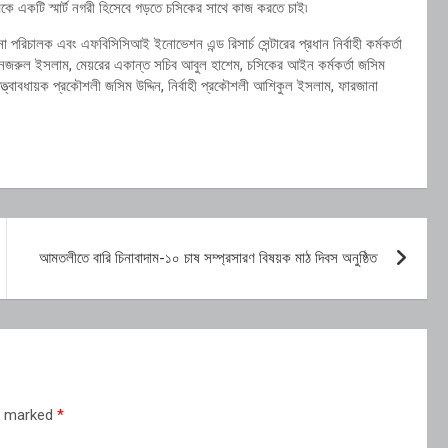
রামকে একটি স্মার্ট নগরী হিসেবে গড়তে চসিকের সাথে কাজ করতে চাই৷
 পরিচালক এবং এফবিসিসিআই ইনোভেশন এন্ড রিসার্চ সেন্টারের প্রধান নির্বাহী কর্মকর্তা
র্তা নজরুল ইসলাম, মেয়রের একান্ত সচিব আবুল হাশেম, চসিকের আইন কর্মকর্তা জসিম
, তত্ত্বাবধায়ক প্রকৌশলী জসিম উদ্দিন, নির্বাহী প্রকৌশলী আশিকুল ইসলাম, ফারজানা
আমতলীতে বারি চিনাবাদাম-১০ চাষ সম্প্রসারণ বিষয়ক মাঠ দিবস অনুষ্ঠিত
re marked
*