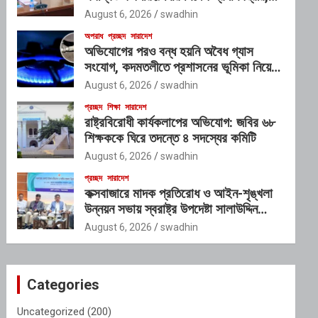
গঠিত হচ্ছে আন্তঃসংস্থা সমন্বয় কমিটি
August 6, 2026
swadhin
অপরাধ
প্রচ্ছদ
সারাদেশ
অভিযোগের পরও বন্ধ হয়নি অবৈধ গ্যাস
সংযোগ, কদমতলীতে প্রশাসনের ভূমিকা নিয়ে
প্রশ্ন
August 6, 2026
swadhin
প্রচ্ছদ
শিক্ষা
সারাদেশ
রাষ্ট্রবিরোধী কার্যকলাপের অভিযোগ: জবির ৬৮
শিক্ষককে ঘিরে তদন্তে ৪ সদস্যের কমিটি
August 6, 2026
swadhin
প্রচ্ছদ
সারাদেশ
কক্সবাজারে মাদক প্রতিরোধ ও আইন-শৃঙ্খলা
উন্নয়ন সভায় স্বরাষ্ট্র উপদেষ্টা সালাউদ্দিন
আহমদ
August 6, 2026
swadhin
Categories
Uncategorized
(200)