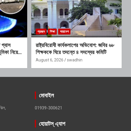
প্রচ্ছদ
শিক্ষা
সারাদেশ
গ্যাস
রাষ্ট্রবিরোধী কার্যকলাপের অভিযোগ: জবির ৬৮
মিকা নিয়ে
শিক্ষককে ঘিরে তদন্তে ৪ সদস্যের কমিটি
August 6, 2026
swadhin
মোবাইল
ঝিল,
01939-300621
হোয়াটস্ এ্যাপ