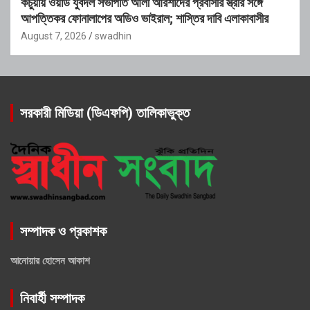
কচুয়ায় ওয়ার্ড যুবদল সভাপতি আলী আরশাদের প্রবাসীর স্ত্রীর সঙ্গে
আপত্তিকর ফোনালাপের অডিও ভাইরাল; শাস্তির দাবি এলাকাবাসীর
August 7, 2026
swadhin
সরকারী মিডিয়া (ডিএফপি) তালিকাভুক্ত
সম্পাদক ও প্রকাশক
আনোয়ার হোসেন আকাশ
নিবার্হী সম্পাদক