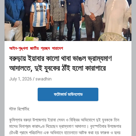
আইন-শৃঙ্খলা
জাতীয়
প্রচ্ছদ
সারাদেশ
বরুড়ায় ইয়াবার কালো থাবা ভাঙল ভ্রাম্যমাণ
আদালতে, দুই যুবকের ঠাঁই হলো কারাগারে
July 1, 2026
swadhin
ফটোকার্ড ডাউনলোড
স্টাফ রিপোর্টার:
কুমিল্লার বরুড়া উপজেলায় ইয়াবা সেবন ও বিক্রির অভিযোগে দুই যুবককে তিন
মাসের বিনাশ্রম কারাদণ্ড দিয়েছেন ভ্রাম্যমাণ আদালত। বৃহস্পতিবার উপজেলার
চৌওরী গ্রামে পরিচালিত এক অভিযানে হাতেনাতে আটক করা হয় ফারুক ও হৃদয়