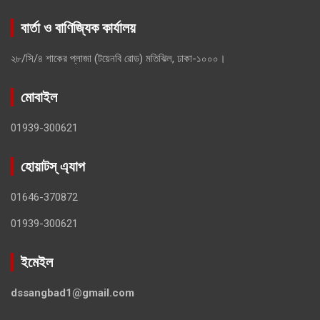
বার্তা ও বাণিজ্যিক কার্যালয়
২৮/সি/৪ শাকের প্লাজা (টয়েনবি রোড) মতিঝিল, ঢাকা-১০০০।
মোবাইল
01939-300621
হোয়াটস্ এ্যাপ
01646-370872
01939-300621
ইমেইল
dssangbad1@gmail.com