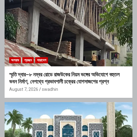
অপরাধ
প্রচ্ছদ
সারাদেশ
স্মৃতি দ্বার–৮ নম্বর রোডে রাজউকের নিয়ম ভঙ্গের অভিযোগে বহুতল
ভবন নির্মাণ, নেপথ্যে প্রভাবশালী চক্রের যোগসাজশের প্রশ্ন
August 7, 2026
swadhin