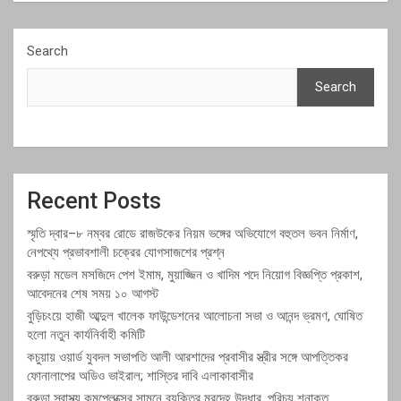
Search
Search
Recent Posts
স্মৃতি দ্বার–৮ নম্বর রোডে রাজউকের নিয়ম ভঙ্গের অভিযোগে বহুতল ভবন নির্মাণ,
নেপথ্যে প্রভাবশালী চক্রের যোগসাজশের প্রশ্ন
বরুড়া মডেল মসজিদে পেশ ইমাম, মুয়াজ্জিন ও খাদিম পদে নিয়োগ বিজ্ঞপ্তি প্রকাশ,
আবেদনের শেষ সময় ১০ আগস্ট
বুড়িচংয়ে হাজী আব্দুল খালেক ফাউন্ডেশনের আলোচনা সভা ও আনন্দ ভ্রমণ, ঘোষিত
হলো নতুন কার্যনির্বাহী কমিটি
কচুয়ায় ওয়ার্ড যুবদল সভাপতি আলী আরশাদের প্রবাসীর স্ত্রীর সঙ্গে আপত্তিকর
ফোনালাপের অডিও ভাইরাল; শাস্তির দাবি এলাকাবাসীর
বরুড়া স্বাস্থ্য কমপ্লেক্সের সামনে ব্যক্তির মরদেহ উদ্ধার, পরিচয় শনাক্ত