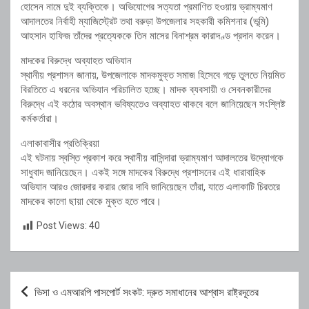
হোসেন নামে দুই ব্যক্তিকে। অভিযোগের সত্যতা প্রমাণিত হওয়ায় ভ্রাম্যমাণ
আদালতের নির্বাহী ম্যাজিস্ট্রেট তথা বরুড়া উপজেলার সহকারী কমিশনার (ভূমি)
আহসান হাফিজ তাঁদের প্রত্যেককে তিন মাসের বিনাশ্রম কারাদণ্ড প্রদান করেন।
মাদকের বিরুদ্ধে অব্যাহত অভিযান
স্থানীয় প্রশাসন জানায়, উপজেলাকে মাদকমুক্ত সমাজ হিসেবে গড়ে তুলতে নিয়মিত
বিরতিতে এ ধরনের অভিযান পরিচালিত হচ্ছে। মাদক ব্যবসায়ী ও সেবনকারীদের
বিরুদ্ধে এই কঠোর অবস্থান ভবিষ্যতেও অব্যাহত থাকবে বলে জানিয়েছেন সংশ্লিষ্ট
কর্মকর্তারা।
এলাকাবাসীর প্রতিক্রিয়া
এই ঘটনায় স্বস্তি প্রকাশ করে স্থানীয় বাসিন্দারা ভ্রাম্যমাণ আদালতের উদ্যোগকে
সাধুবাদ জানিয়েছেন। একই সঙ্গে মাদকের বিরুদ্ধে প্রশাসনের এই ধারাবাহিক
অভিযান আরও জোরদার করার জোর দাবি জানিয়েছেন তাঁরা, যাতে এলাকাটি চিরতরে
মাদকের কালো ছায়া থেকে মুক্ত হতে পারে।
Post Views:
40
Post
ভিসা ও এমআরপি পাসপোর্ট সংকট: দ্রুত সমাধানের আশ্বাস রাষ্ট্রদূতের
navigation