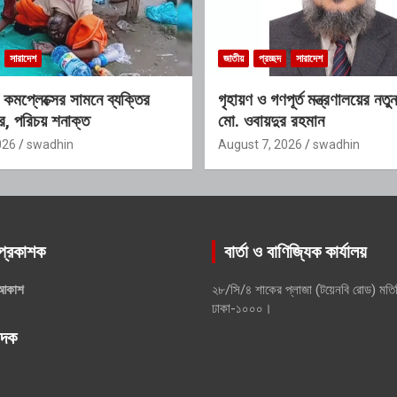
সারাদেশ
জাতীয়
প্রচ্ছদ
সারাদেশ
থ্য কমপ্লেক্সের সামনে ব্যক্তির
গৃহায়ণ ও গণপূর্ত মন্ত্রণালয়ের ন
র, পরিচয় শনাক্ত
মো. ওবায়দুর রহমান
026
swadhin
August 7, 2026
swadhin
প্রকাশক
বার্তা ও বাণিজ্যিক কার্যালয়
আকাশ
২৮/সি/৪ শাকের প্লাজা (টয়েনবি রোড) মতি
ঢাকা-১০০০।
পাদক