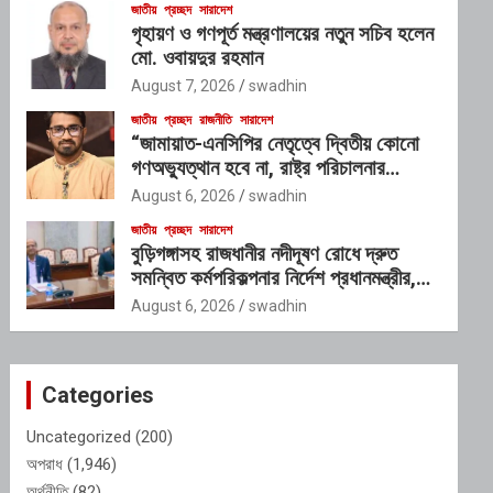
জাতীয়
প্রচ্ছদ
সারাদেশ
গৃহায়ণ ও গণপূর্ত মন্ত্রণালয়ের নতুন সচিব হলেন
মো. ওবায়দুর রহমান
August 7, 2026
swadhin
জাতীয়
প্রচ্ছদ
রাজনীতি
সারাদেশ
“জামায়াত-এনসিপির নেতৃত্বে দ্বিতীয় কোনো
গণঅভ্যুত্থান হবে না, রাষ্ট্র পরিচালনার
যোগ্যতাও তাদের নেই”: রাশেদ খাঁনের
August 6, 2026
swadhin
জাতীয়
প্রচ্ছদ
সারাদেশ
বুড়িগঙ্গাসহ রাজধানীর নদীদূষণ রোধে দ্রুত
সমন্বিত কর্মপরিকল্পনার নির্দেশ প্রধানমন্ত্রীর,
গঠিত হচ্ছে আন্তঃসংস্থা সমন্বয় কমিটি
August 6, 2026
swadhin
Categories
Uncategorized
(200)
অপরাধ
(1,946)
অর্থনীতি
(82)