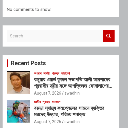
No comments to show.
S
e
a
r
c
Recent Posts
h
অপরাধ
জাতীয়
প্রচ্ছদ
সারাদেশ
কচুয়ায় ওয়ার্ড যুবদল সভাপতি আলী আরশাদের
প্রবাসীর স্ত্রীর সঙ্গে আপত্তিকর ফোনালাপের
অডিও ভাইরাল; শাস্তির দাবি এলাকাবাসীর
August 7, 2026
swadhin
জাতীয়
প্রচ্ছদ
সারাদেশ
বরুড়া স্বাস্থ্য কমপ্লেক্সের সামনে ব্যক্তির
মরদেহ উদ্ধার, পরিচয় শনাক্ত
August 7, 2026
swadhin