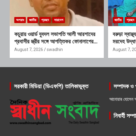
অপরাধ
জাতীয়
প্রচ্ছদ
সারাদেশ
জাতীয়
প্রচ্ছদ
কচুয়ায় ওয়ার্ড যুবদল সভাপতি আলী আরশাদের
বরুড়া স্বাস্
প্রবাসীর স্ত্রীর সঙ্গে আপত্তিকর ফোনালাপের
মরদেহ উদ্ধা
অডিও ভাইরাল; শাস্তির দাবি এলাকাবাসীর
August 7, 2026
swadhin
August 7, 2
সরকারী মিডিয়া (ডিএফপি) তালিকাভুক্ত
সম্পাদক ও 
আনোয়ার হোসেন 
নিবার্হী সম্