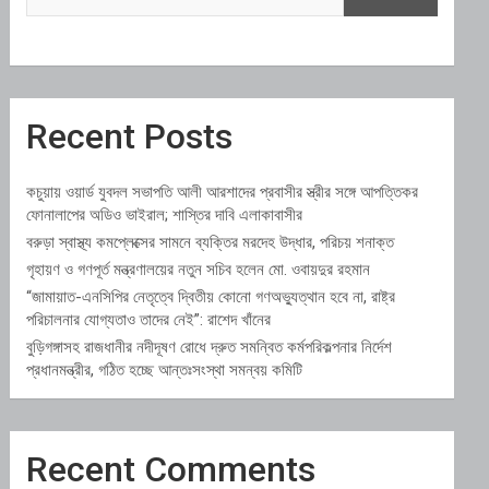
Recent Posts
কচুয়ায় ওয়ার্ড যুবদল সভাপতি আলী আরশাদের প্রবাসীর স্ত্রীর সঙ্গে আপত্তিকর
ফোনালাপের অডিও ভাইরাল; শাস্তির দাবি এলাকাবাসীর
বরুড়া স্বাস্থ্য কমপ্লেক্সের সামনে ব্যক্তির মরদেহ উদ্ধার, পরিচয় শনাক্ত
গৃহায়ণ ও গণপূর্ত মন্ত্রণালয়ের নতুন সচিব হলেন মো. ওবায়দুর রহমান
“জামায়াত-এনসিপির নেতৃত্বে দ্বিতীয় কোনো গণঅভ্যুত্থান হবে না, রাষ্ট্র
পরিচালনার যোগ্যতাও তাদের নেই”: রাশেদ খাঁনের
বুড়িগঙ্গাসহ রাজধানীর নদীদূষণ রোধে দ্রুত সমন্বিত কর্মপরিকল্পনার নির্দেশ
প্রধানমন্ত্রীর, গঠিত হচ্ছে আন্তঃসংস্থা সমন্বয় কমিটি
Recent Comments