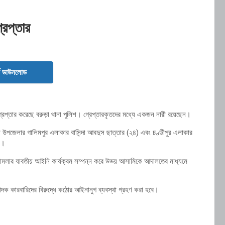
রেপ্তার
ড ডাউনলোড
্রেপ্তার করেছে বরুড়া থানা পুলিশ। গ্রেপ্তারকৃতদের মধ্যে একজন নারী রয়েছেন।
িশ উপজেলার গালিমপুর এলাকার বাসিন্দা আবদুস ছাত্তার (২৪) এবং চণ্ডীপুর এলাকার
ে।
়। মামলার যাবতীয় আইনি কার্যক্রম সম্পন্ন করে উভয় আসামিকে আদালতের মাধ্যমে
মাদক কারবারিদের বিরুদ্ধে কঠোর আইনানুগ ব্যবস্থা গ্রহণ করা হবে।